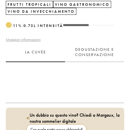
FRUTTI TROPICALI
VINO GASTRONOMICO
VINO DA INVECCHIAMENTO
11
%
0.75
L
INTENSITÀ
Maggiori informazioni
DEGUSTAZIONE E
LA CUVÉE
CONSERVAZIONE
Un dubbio su questo vino? Chiedi a Margaux, la
nostra sommelier digitale
Con quale piatto posso abbinarlo?