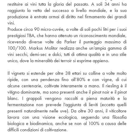
restituire ai vini tutta la gloria del passato. A soli 34 anni ha 
raggiunto la vetta del successo a livello mondiale, e la sua 
produzione è entrata ormai di diritto nel firmamento dei grandi 
vini. 
Produce circa 90 micro-cuvée, a volte di soli pochi litri per i suoi 
prestigiosi TBA, che hanno ottenuto un riconoscimento mondiale, 
ricevendo diverse volte da Parker il punteggio massimo di 
100/100. Markus Molitor realizza anche un’ampia gamma di 
vini secchi, demi-sec e dolci, tutti di ottima qualità e in uno stile 
unico, dove la mineralità dei terroir si esprime appieno.
Il vigneto si estende per oltre 38 ettari su colline a volte molto 
ripide, con una pendenza fino all’80% e con vigne, di cui 
alcune centenarie, coltivate interamente a mano. Il riesling è il 
vitigno dominante, ma sono presenti anche il pinot noir e il pinot 
blanc. I grappoli vengono raccolti a piena maturità e la 
fermentazione non prevede l’aggiunta di lieviti (eccetto quelli 
presenti naturalmente nelle uve). Da oltre 30 anni, il viticoltore 
lavora con una visione ecologica, seguendo una filosofia 
biologica e biodinamica, anche se non al 100% a causa delle 
difficili condizioni di coltivazione. 