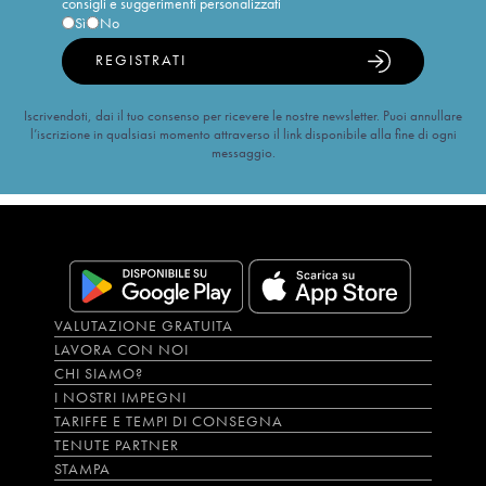
consigli e suggerimenti personalizzati
Sì
No
REGISTRATI
Iscrivendoti, dai il tuo consenso per ricevere le nostre newsletter. Puoi annullare
l’iscrizione in qualsiasi momento attraverso il link disponibile alla fine di ogni
messaggio.
VALUTAZIONE GRATUITA
LAVORA CON NOI
CHI SIAMO?
I NOSTRI IMPEGNI
TARIFFE E TEMPI DI CONSEGNA
TENUTE PARTNER
STAMPA