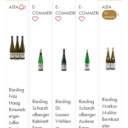
ASTA
E-
E-
E-
ASTA
2
COMMERCE
COMMERCE
COMMERCE
IVA
1
detraibile
Riesling
Fritz
Riesling
Riesling
Riesling
Riesling
Haag
Markus
Scharzh
Dr.
Scharzh
Brauneb
Molitor
ofberger
Loosen
ofberger
erger
Bernkast
Kabinett
Wehlen
Auslese
Juffer
eler
Egon
er
Egon