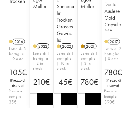
Trocken
Doctor
Muller
Sonnenu
Muller
Auslese
hr
Gold
Trocken
Capsule
Grosses
°°°
Gewäc
hs
2016
2017
2022
2022
2021
Lotto di 3
Lotto di 2
Lotto di 1
Lotto di 1
Lotto di 1
bottiglie
bottiglie
bottiglia
bottiglia
bottiglia
| 0 aste
| 0 aste
| 2 in
| 10 in
| 3 in
stock
stock
stock
105
€
780
€
210
€
45
€
780
€
(
Prezzo di
(
Prezzo di
riserva
)
riserva
)
Prezzo a
Prezzo a
bottiglia
bottiglia
35
€
390
€