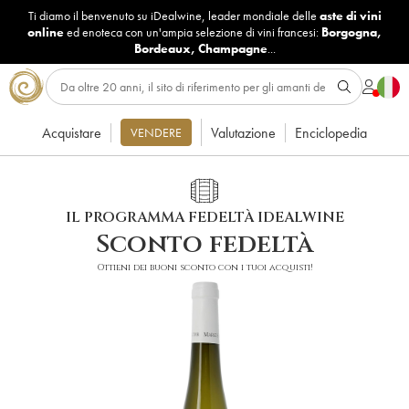
Ti diamo il benvenuto su iDealwine, leader mondiale delle
aste di vini
online
ed enoteca con un'ampia selezione di vini francesi:
Borgogna
,
Bordeaux
,
Champagne
...
Acquistare
Valutazione
Enciclopedia
VENDERE
IL PROGRAMMA FEDELTÀ IDEALWINE
Sconto fedeltà
Ottieni dei buoni sconto con i tuoi acquisti!