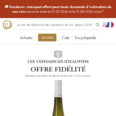
🚚
Vendeurs :
transport offert pour toute demande d’estimation de
vos vins
transmise entre le 01.07.2026 et le 31.08.2026 inclus*
Acheter
Cote
Encyclopédie
VENDRE
LES VENDANGES IDEALWINE
offre fidélité
Obtenez des bons de réduction avec vos achats !