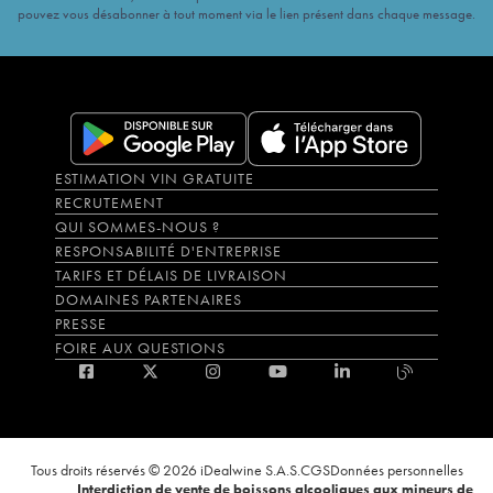
pouvez vous désabonner à tout moment via le lien présent dans chaque message.
ESTIMATION VIN GRATUITE
RECRUTEMENT
QUI SOMMES-NOUS ?
RESPONSABILITÉ D'ENTREPRISE
TARIFS ET DÉLAIS DE LIVRAISON
DOMAINES PARTENAIRES
PRESSE
FOIRE AUX QUESTIONS
Tous droits réservés © 2026 iDealwine S.A.S.
CGS
Données personnelles
Interdiction de vente de boissons alcooliques aux mineurs de