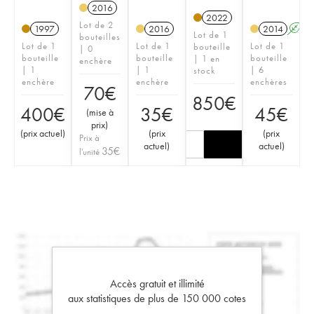
2016
2022
Lot de 2
1997
2016
2014
A
Lot de 1
bouteilles
Lot de 1
Lot de 1
Lot de 1
bouteille
| 0
bouteille
bouteille
bouteille
| 1 en
enchère
| 1
| 1
| 6
stock
enchère
enchère
enchères
70
€
850
€
400
€
35
€
45
€
(
mise à
prix
)
(
prix actuel
)
(
prix
(
prix
Prix à
actuel
)
actuel
)
35
€
l'unité
Accès gratuit et illimité
aux statistiques de plus de 150 000 cotes