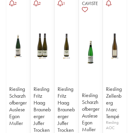
CAVISTE
2
2
1
Riesling
Riesling
Riesling
Riesling
Riesling
Scharzh
Fritz
Fritz
Zellenb
Scharzh
ofberger
Haag
Haag
erg
ofberger
Auslese
Brauneb
Brauneb
Marc
Auslese
Egon
erger
erger
Tempé
Egon
Muller
Juffer
Juffer
Riesling
AOC
Muller
Trocken
Trocken