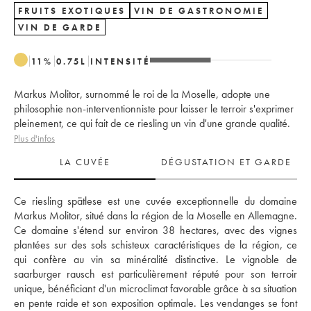
FRUITS EXOTIQUES
VIN DE GASTRONOMIE
VIN DE GARDE
11
%
0.75
L
INTENSITÉ
Markus Molitor, surnommé le roi de la Moselle, adopte une
philosophie non-interventionniste pour laisser le terroir s'exprimer
pleinement, ce qui fait de ce riesling un vin d'une grande qualité.
Plus d'infos
LA CUVÉE
DÉGUSTATION ET GARDE
Ce riesling spätlese est une cuvée exceptionnelle du domaine 
Markus Molitor, situé dans la région de la Moselle en Allemagne. 
Ce domaine s'étend sur environ 38 hectares, avec des vignes 
plantées sur des sols schisteux caractéristiques de la région, ce 
qui confère au vin sa minéralité distinctive. Le vignoble de 
saarburger rausch est particulièrement réputé pour son terroir 
unique, bénéficiant d'un microclimat favorable grâce à sa situation 
en pente raide et son exposition optimale. Les vendanges se font 