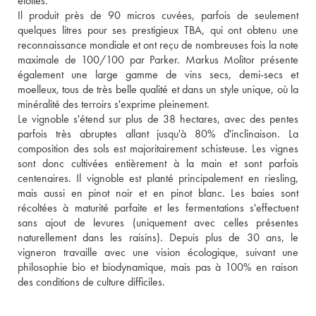
étoiles. 
Il produit près de 90 micros cuvées, parfois de seulement 
quelques litres pour ses prestigieux TBA, qui ont obtenu une 
reconnaissance mondiale et ont reçu de nombreuses fois la note 
maximale de 100/100 par Parker. Markus Molitor présente 
également une large gamme de vins secs, demi-secs et 
moelleux, tous de très belle qualité et dans un style unique, où la 
minéralité des terroirs s'exprime pleinement.
Le vignoble s'étend sur plus de 38 hectares, avec des pentes 
parfois très abruptes allant jusqu'à 80% d'inclinaison. La 
composition des sols est majoritairement schisteuse. Les vignes 
sont donc cultivées entièrement à la main et sont parfois 
centenaires. Il vignoble est planté principalement en riesling, 
mais aussi en pinot noir et en pinot blanc. Les baies sont 
récoltées à maturité parfaite et les fermentations s'effectuent 
sans ajout de levures (uniquement avec celles présentes 
naturellement dans les raisins). Depuis plus de 30 ans, le 
vigneron travaille avec une vision écologique, suivant une 
philosophie bio et biodynamique, mais pas à 100% en raison 
des conditions de culture difficiles. 