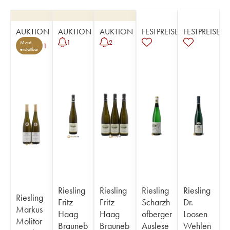
AUKTION
AUKTION
AUKTION
FESTPREISE
FESTPREISE
1
2
Mwst.
1
erstattbar
Riesling
Riesling
Riesling
Riesling
Riesling
Fritz
Fritz
Scharzh
Dr.
Markus
Haag
Haag
ofberger
Loosen
Molitor
Brauneb
Brauneb
Auslese
Wehlen