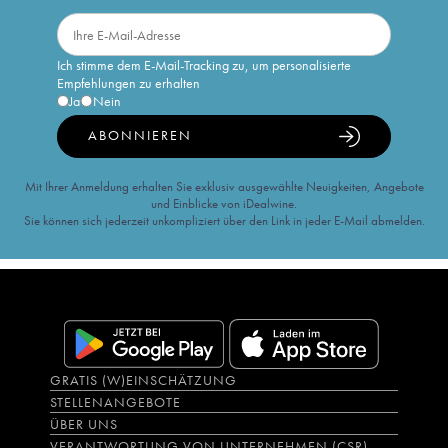
Ich stimme dem E-Mail-Tracking zu, um personalisierte
Empfehlungen zu erhalten
Ja
Nein
ABONNIEREN
Mit Ihrer Anmeldung erhalten Sie exklusiv ausgewählte Neuigkeiten, Angebote
und Einblicke von iDealwine.
Sie können sich jederzeit unkompliziert über den Link in jeder E-Mail abmelden.
GRATIS (W)EINSCHÄTZUNG
STELLENANGEBOTE
ÜBER UNS
VERANTWORTUNG VON UNTERNEHMEN (CSR)