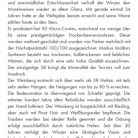
und unermüdlicher Entschlossenheit verhalf der Winzer den 
Moselweinen wieder zu altem Glanz. Mit gerade einmal 34 
Jahren hatte er die Weltspitze bereits erreicht und seine Weine 
zählen heute zu den Stars. 
Er produziert fast 90 Micro-Cuvées, manchmal nur wenige Liter 
für seine prestigeträchtigen Trockenbeerenauslesen. Diese 
werden weltweit geschätzt und wurden von Parker mehrfach mit 
der Höchstpunktzahl 100/100 ausgezeichnet. Markus Molitors 
Sortiment besteht aus trockenen, halbtrockenen und lieblichen 
Weinen, die sich durch eine sehr hohe Qualität auszeichnen. 
Der einzigartige Stil bringt die Mineralität der Terroirs voll zum 
Ausdruck.
Der Weinberg erstreckt sich über mehr als 38 Hektar, mit teils 
sehr steilen Hängen, die Neigungen von bis zu 80 % erreichen. 
Die Bodenstruktur ist überwiegend von Schiefer geprägt. Die 
mitunter hundert Jahre alten Rebstöcke werden ausschließlich 
per Hand kultiviert. Der Weinberg ist hauptsächlich mit Riesling, 
aber auch mit Pinot Noir und Weißburgunder bepflanzt. Die 
Trauben werden bei idealer Reife geerntet und die Gärung 
erfolgt ausschließlich durch natürliche Hefen. Seit über 30 
Jahren verfolgt der Winzer eine ökologische Vision und 