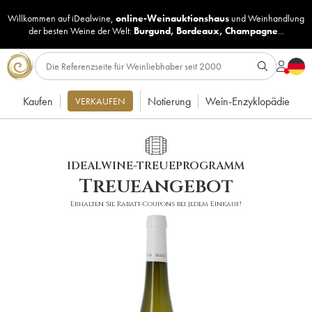
Willkommen auf iDealwine,
online-Weinauktionshaus
und
Weinhandlung
der besten Weine der Welt:
Burgund
,
Bordeaux
,
Champagne
...
Kaufen
Notierung
Wein-Enzyklopädie
VERKAUFEN
IDEALWINE-TREUEPROGRAMM
Treueangebot
Erhalten Sie Rabatt-Coupons bei jedem Einkauf!