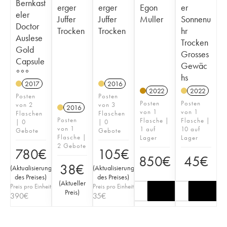
Bernkast
erger
erger
Egon
er
eler
Juffer
Juffer
Muller
Sonnenu
Doctor
Trocken
Trocken
hr
Auslese
Trocken
Gold
Grosses
Capsule
Gewäc
°°°
hs
2017
2016
2022
2022
Posten
Posten
Posten
Posten
von 2
von 3
2016
von 1
von 1
Flaschen
Flaschen
Posten
Flasche |
Flasche |
| 0
| 0
von 1
1 auf
10 auf
Gebote
Gebote
Flasche |
Lager
Lager
2 Gebote
780
€
105
€
850
€
45
€
38
€
(
Aktualisierung
(
Aktualisierung
des Preises
)
des Preises
)
(
Aktueller
Preis pro Einheit
Preis pro Einheit
Preis
)
390
€
35
€