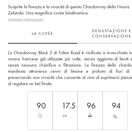
Scoprite la finezza e la vivacità di questo Chardonnay della Nuova
Zelanda. Una magnifica cuvée biodinamica.
Maggiori informazioni
DEGUSTAZIONE E
LA CUVÉE
CONSERVAZIONE
Lo Chardonnay Block 2 di Fulton Road è vinificato e invecchiato in b
rovere francese già utilizzate più volte, senza aggiunta di lieviti e
senza nessuna chiarifica o filtrazione. La finezza dello chardo
manifesta attraverso cenni di limone e profumi di fiori di a
preservando una vivacità che consente al vino di esprimersi piena
di regalare un bel finale.
90
17.5
96
94