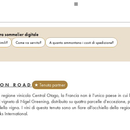
ra sommelier digitale
imili?
Come va servito?
A quanto ammontano i costi di spedizione?
TON ROAD
★ Tenuta partner
egione vinicola Central Otago, la Francia non è l’unico paese in cui l
 Il vigneto di Nigel Greening, distribuito su quattro parcelle d’eccezione, 
della vigna. I vini di questa tenuta sono un fiore all’occhiello della regio
ks International.