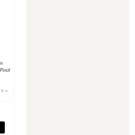
rn
Pinot
 8 in