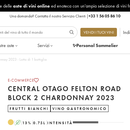
le delle
aste di vini online
ed enoteca con un'ampia selezione di vini f
Una domanda?
Contatta il nostro Servizio Clienti
|
+33 1 56 05 86 10
Ind
VENDI I TUOI VINI
tre aste
Servizi
✨Personal Sommelier
Central Otago Felton Road Block 2 Chardonnay 2023 - Lotto di 1 bottiglia
E-COMMERCE
CENTRAL OTAGO FELTON ROAD
BLOCK 2 CHARDONNAY 2023
FRUTTI BIANCHI
VINO GASTRONOMICO
A
13
%
0.75
L
INTENSITÀ