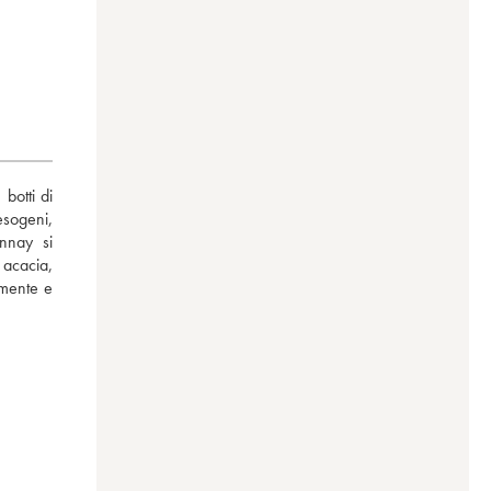
otti di 
sogeni, 
nnay si 
cacia, 
mente e 