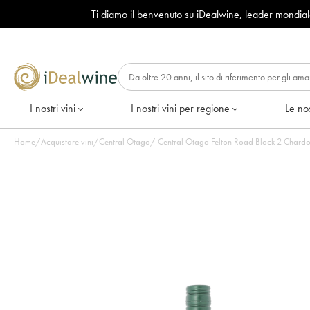
Ti diamo il benvenuto su iDealwine, leader mondia
I nostri vini
I nostri vini per regione
Le nos
Home
/
Acquistare vini
/
Central Otago
/