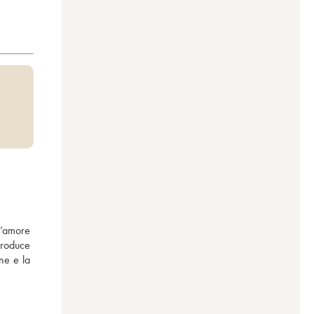
’amore 
produce 
ne e la 