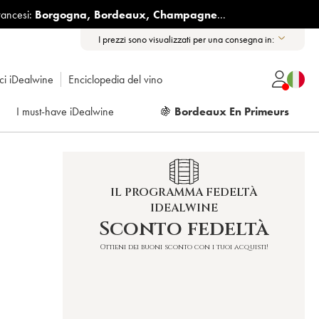
rancesi:
Borgogna
,
Bordeaux
,
Champagne
...
I prezzi sono visualizzati per una consegna in:
ici iDealwine
Enciclopedia del vino
I must-have iDealwine
🍇
Bordeaux En Primeurs
IL PROGRAMMA FEDELTÀ
IDEALWINE
Sconto fedeltà
Ottieni dei buoni sconto con i tuoi acquisti!