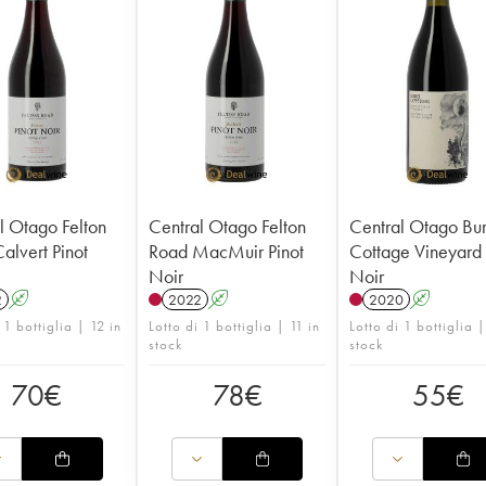
l Otago Felton
Central Otago Felton
Central Otago Bu
alvert Pinot
Road MacMuir Pinot
Cottage Vineyard 
Noir
Noir
2
A
2022
A
2020
A
 1 bottiglia | 12 in
Lotto di 1 bottiglia | 11 in
Lotto di 1 bottiglia |
stock
stock
70
€
78
€
55
€