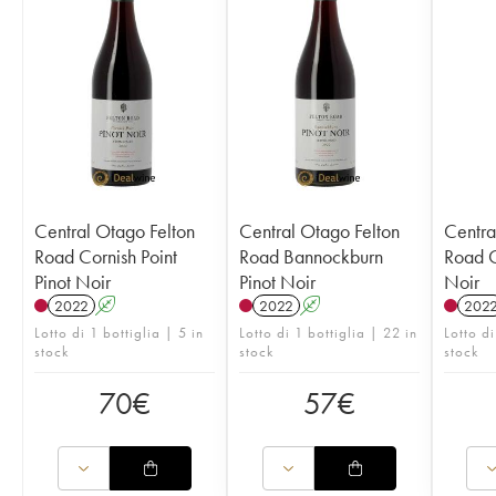
Central Otago Felton
Central Otago Felton
Centra
Road Cornish Point
Road Bannockburn
Road C
Pinot Noir
Pinot Noir
Noir
2022
A
2022
A
202
Lotto di 1 bottiglia | 5 in
Lotto di 1 bottiglia | 22 in
Lotto di
stock
stock
stock
70
€
57
€