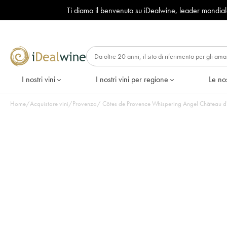
Ti diamo il benvenuto su iDealwine, leader mondia
I nostri vini
I nostri vini per regione
Le nos
Home
/
Acquistare vini
/
Provenza
/
Côtes de Provence Whispering Angel Château d'