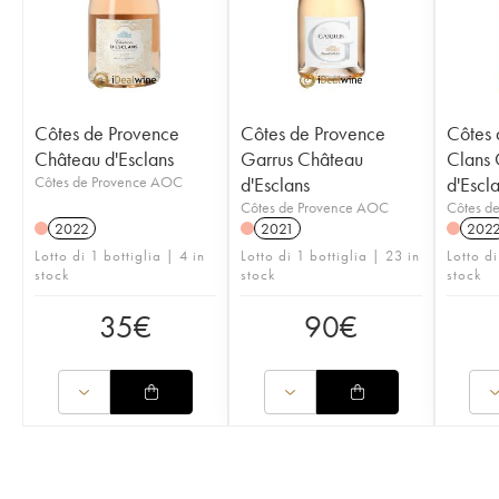
Côtes de Provence
Côtes de Provence
Côtes 
Château d'Esclans
Garrus Château
Clans 
Côtes de Provence AOC
d'Esclans
d'Escl
Côtes de Provence AOC
Côtes d
2022
2021
202
Lotto di 1 bottiglia | 4 in
Lotto di 1 bottiglia | 23 in
Lotto di
stock
stock
stock
35
€
90
€