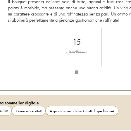
Il bouquet presenta delicate note di frutta, agrumi e frutti rossi fre
palato è morbido, ma presenta anche una buona acidità. Un vino do
un carattere croccante e di una raffinatezza senza pari. Un ottimo r
si abbinerà perfettamente a pietanze gastronomiche raffinate! 
15
ra sommelier digitale
imili?
Come va servito?
A quanto ammontano i costi di spedizione?