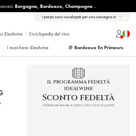
rancesi:
Borgogna
,
Bordeaux
,
Champagne
...
I prezzi sono visualizzati per una consegna in:
ici iDealwine
Enciclopedia del vino
I must-have iDealwine
🍇
Bordeaux En Primeurs
IL PROGRAMMA FEDELTÀ
IDEALWINE
G
Sconto fedeltà
4
Ottieni dei buoni sconto con i tuoi acquisti!