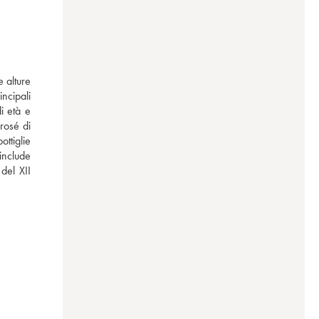
 alture 
ncipali 
 età e 
osé di 
ttiglie 
nclude 
del XII 