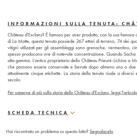
INFORMAZIONI SULLA TENUTA: CHÂ
Château d'Esclans? È famoso per aver prodotto, con la sua famosa cuv
di La Motte, questa tenuta possiede 267 ettari di terreno, 74 dei qua
vitigni utilizzati per gli assemblaggi sono grenache, vermentino, ci
spesso producono uve di notevole concentrazione. Quando Sacha Lic
alta gamma. L’antico proprietario dello Château Prieuré-Lichine a Marg
che possono essere conservate e bevute dopo almeno uno o due a
attualmente cinque etichette. La storia della tenuta risale a diversi 
secolo.
Per saperne di più sulla storia dello Château d'Esclans, leggi l'articolo
SCHEDA TECNICA
Hai riscontrato un problema su questo lotto?
Segnalacelo