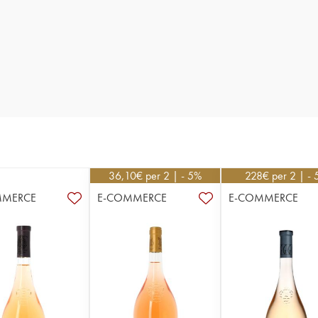
36,10
€
per 2 | - 5%
228
€
per 2 | -
MMERCE
E-COMMERCE
E-COMMERCE