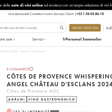
le delle
aste di vini online
ed enoteca con un'ampia selezione di vini f
Una domanda?
Contatta il nostro Servizio Clienti
|
+33 1 56 05 86 10
Ind
VENDI I TUOI VINI
tre aste
Servizi
✨Personal Sommelier
Esclans 2024 - Lotto di 1 jéroboam
E-COMMERCE
CÔTES DE PROVENCE WHISPERIN
ANGEL CHÂTEAU D'ESCLANS 202
Côtes de Provence AOC
AGRUMI
VINO GASTRONOMICO
13
%
3
L
INTENSITÀ