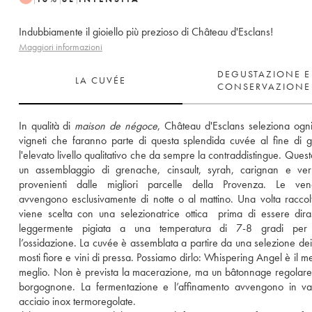
Indubbiamente il gioiello più prezioso di Château d'Esclans!
Maggiori informazioni
DEGUSTAZIONE E
LA CUVÉE
CONSERVAZIONE
In qualità di 
maison de négoce
, Château d'Esclans seleziona ogni
vigneti che faranno parte di questa splendida cuvée al fine di ga
l'elevato livello qualitativo che da sempre la contraddistingue. Quest
un assemblaggio di grenache, cinsault, syrah, carignan e verm
provenienti dalle migliori parcelle della Provenza. Le ven
avvengono esclusivamente di notte o al mattino. Una volta raccolta
viene scelta con una selezionatrice ottica  prima di essere dira
leggermente pigiata a una temperatura di 7-8 gradi per e
l’ossidazione. La cuvée è assemblata a partire da una selezione dei m
mosti fiore e vini di pressa. Possiamo dirlo: Whispering Angel è il me
meglio. Non è prevista la macerazione, ma un bâtonnage regolare  i
borgognone. La fermentazione e l’affinamento avvengono in vas
acciaio inox termoregolate. 