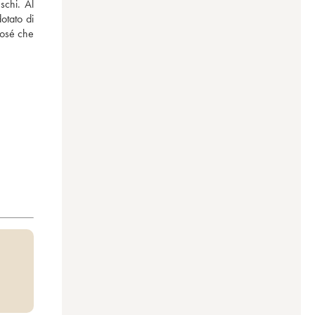
schi. Al 
tato di 
osé che 