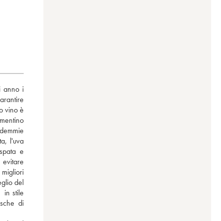
 anno i 
rantire 
o vino è 
entino 
demmie 
, l'uva 
spata e 
vitare 
igliori 
glio del 
n stile 
che di 