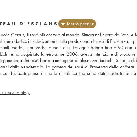
TEAU D'ESCLANS
★ Tenuta partner
ée Garrus, il rosé più costoso al mondo. Situata nel cuore del Var, sulle
li sono dedicati esclusivamente alla produzione di rosé di Provenza. I pri
nsault, merlot, mourvèdre e molti altri. Le vigne hanno fino a 90 anni di
hine ha acquistato la tenuta, nel 2006, aveva intenzione di produrre r
aux crea dei rosé boisé a immagine di alcuni vini bianchi. Si tratta di bo
nni dalla vendemmia. La gamma dei rosé di Provenza dello château i
secoli fa, basti pensare che le attuali cantine sono state costruite prima 
 sul nostro blog.