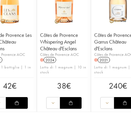
de Provence Les
Côtes de Provence
Côtes de Provenc
Château
Whispering Angel
Garrus Château
ans
Château d'Esclans
d'Esclans
e Provence AOC
Côtes de Provence AOC
Côtes de Provence A
2
2024
2021
 1 bottiglia | 1 in
Lotto di 1 magnum | 10 in
Lotto di 1 magnum |
stock
stock
42
€
38
€
240
€