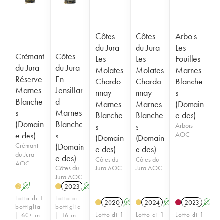
Côtes
Côtes
Arbois
du Jura
du Jura
Les
Crémant
Côtes
Les
Les
Fouilles
du Jura
du Jura
Molates
Molates
Marnes
Réserve
En
Chardo
Chardo
Blanche
Marnes
Jensillar
nnay
nnay
s
Blanche
d
Marnes
Marnes
(Domain
s
Marnes
Blanche
Blanche
e des)
(Domain
Blanche
s
s
Arbois
e des)
s
AOC
(Domain
(Domain
Crémant
(Domain
e des)
e des)
du Jura
e des)
Côtes du
Côtes du
AOC
Côtes du
Jura AOC
Jura AOC
Jura AOC
A
2023
A
H
Lotto di 1
Lotto di 1
2020
A
2024
A
2023
A
bottiglia
bottiglia
Lotto di 1
Lotto di 1
Lotto di 1
| 60+ in
| 16 in