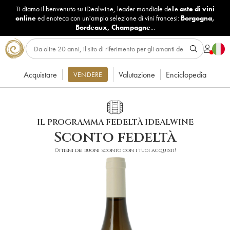
Ti diamo il benvenuto su iDealwine, leader mondiale delle
aste di vini
online
ed enoteca con un'ampia selezione di vini francesi:
Borgogna
,
Bordeaux
,
Champagne
...
Acquistare
Valutazione
Enciclopedia
VENDERE
IL PROGRAMMA FEDELTÀ IDEALWINE
Sconto fedeltà
Ottieni dei buoni sconto con i tuoi acquisti!