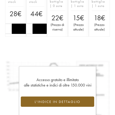
bottiglia
bottiglia
bottiglia
stock
stock
| 0 aste
| 1 asta
| 1 asta
28
€
44
€
22
€
15
€
18
€
(
Prezzo di
(
Prezzo
(
Prezzo
riserva
)
attuale
)
attuale
)
Accesso gratuito e illimitato
alle statistiche e indici di oltre 150.000 vini
L'INDICE IN DETTAGLIO