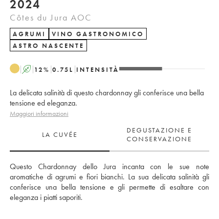
2024
Côtes du Jura AOC
AGRUMI
VINO GASTRONOMICO
ASTRO NASCENTE
A
12
%
0.75
L
INTENSITÀ
La delicata salinità di questo chardonnay gli conferisce una bella
tensione ed eleganza.
Maggiori informazioni
DEGUSTAZIONE E
LA CUVÉE
CONSERVAZIONE
Questo Chardonnay dello Jura incanta con le sue note 
aromatiche di agrumi e fiori bianchi. La sua delicata salinità gli 
conferisce una bella tensione e gli permette di esaltare con 
eleganza i piatti saporiti.