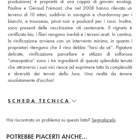
produzione) è proprietà di una coppia di giovani enologi, 
Pauline e Géraud Frémont, che nel 2008 hanno rilevato un 
terreno di 10 ettari, suddivisi in savagnin e chardonnay per i 
bianchi, e trousseau, pinot noir e poulsard per i rossi. Inoltre, 
sono presenti delle vecchissime viti centenarie. Il vigneto è 
certificato bio, i filari vengono inerbiti e i terreni arati. In cantina, 
la vinificazione avviene con un intervento minimo, in quanto i 
proprietari ritengono che il vino debba “farsi da sé”. Pigiature 
delicate, vinificazione parcellare e utilizzo di solforosa 
“omeopatica” sono i tre ingredienti di questa splendida tenuta 
che attraverso i suoi vini riesce ad esprimere tutta la complessità 
e diversità dei terroir dello Jura. Una realtà da tenere 
assolutamente d’occhio!
SCHEDA TECNICA
Hai riscontrato un problema su questo lotto?
Segnalacelo
POTREBBE PIACERTI ANCHE…