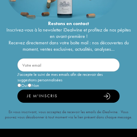
Restons en
contact
Inscrivez-vous à la newsletter iDealwine et profitez de nos pépites
en avant-première !
Recevez directement dans votre boîte mail : nos découvertes du
moment, ventes exclusives, actualités, analyses...
J'accepte le suivi de mes emails afin de recevoir des
suggestions personnalisées
Oui
Non
JE M'INSCRIS
En vous inscrivant, vous acceptez de recevoir les emails de iDealwine. Vous
pouvez vous désabonner à tout moment via le lien présent dans chaque message.