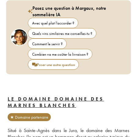
Posez une question à Margaux, notre
sommelière IA
Avec quel plat l'accorder ?
Quels vins similaires me conseilles-tu ?
Comment le servir ?
Combien va me coûter la livraison ?
Poser une autre question
LE DOMAINE DOMAINE DES
MARNES BLANCHES
★ Domaine partenaire
Situé à Sainte-Agnès dans le Jura, le domaine des Marnes 
Blanches (le nom est un hommage direct au calcaire typique du 