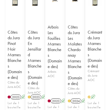
Arbois
Côtes
Côtes
Côtes
Crémant
Les
du Jura
du Jura
du Jura
du Jura
Fouilles
Les
Pinot
En
Marnes
Marnes
Molates
Noir
Jensillar
Blanche
Blanche
Chardo
Marnes
d
s
s
nnay
Blanche
Marnes
(Domain
(Domain
Marnes
s
Blanche
e des)
e des)
Blanche
(Domain
s
Crémant
Arbois
s
du Jura
AOC
e des)
(Domain
(Domain
AOC
Côtes du
e des)
e des)
Jura AOC
Côtes du
Côtes du
Jura AOC
Jura AOC
2023
A
2023
A
A
H
2023
A
2024
A
Lot de 1
Lot de 1
Lot de 1
Lot de 1
Lot de 1
bouteille
bouteille
bouteille