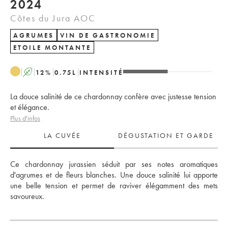
2024
Côtes du Jura AOC
AGRUMES
VIN DE GASTRONOMIE
ETOILE MONTANTE
A
12
%
0.75
L
INTENSITÉ
La douce salinité de ce chardonnay confère avec justesse tension
et élégance.
Plus d'infos
LA CUVÉE
DÉGUSTATION ET GARDE
Ce chardonnay jurassien séduit par ses notes aromatiques 
d'agrumes et de fleurs blanches. Une douce salinité lui apporte 
une belle tension et permet de raviver élégamment des mets 
savoureux.