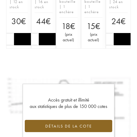
bouteille
bouteille
| 12 en
| 16 en
| 24 en
| 1
| 1
stock
stock
stock
enchère
enchère
30
€
44
€
24
€
18
€
15
€
(
prix
(
prix
actuel
)
actuel
)
Accès gratuit et illimité
aux statistiques de plus de 150 000 cotes
DÉTAILS DE LA COTE