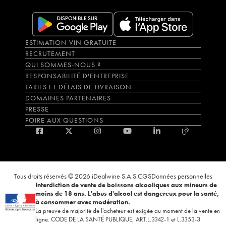
ESTIMATION VIN GRATUITE
RECRUTEMENT
QUI SOMMES-NOUS ?
RESPONSABILITÉ D'ENTREPRISE
TARIFS ET DÉLAIS DE LIVRAISON
DOMAINES PARTENAIRES
PRESSE
FOIRE AUX QUESTIONS
Tous droits réservés © 2026 iDealwine S.A.S.
CGS
Données personnelles
Interdiction de vente de boissons alcooliques aux mineurs de
moins de 18 ans. L'abus d'alcool est dangereux pour la santé,
à consommer avec modération.
La preuve de majorité de l'acheteur est exigée au moment de la vente en
ligne. CODE DE LA SANTÉ PUBLIQUE, ART.L.3342-1 et L.3353-3