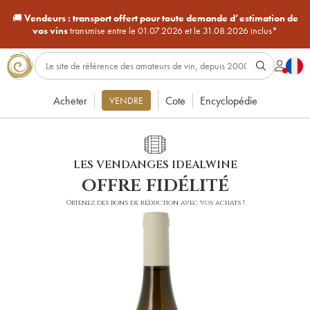
🚚
Vendeurs :
transport offert pour toute demande d’estimation de
vos vins
transmise entre le 01.07.2026 et le 31.08.2026 inclus*
Acheter
Cote
Encyclopédie
VENDRE
LES VENDANGES IDEALWINE
offre fidélité
Obtenez des bons de réduction avec vos achats !