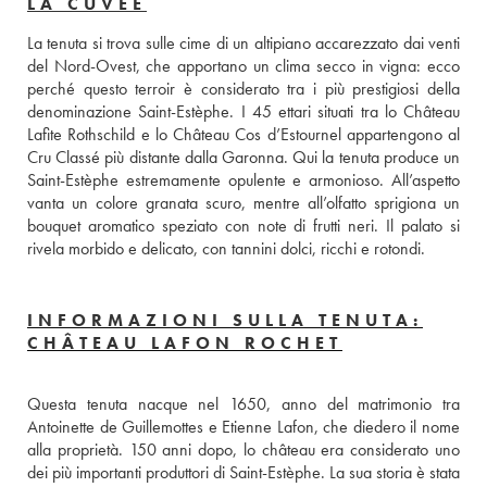
LA CUVÉE
La tenuta si trova sulle cime di un altipiano accarezzato dai venti 
del Nord-Ovest, che apportano un clima secco in vigna: ecco 
perché questo terroir è considerato tra i più prestigiosi della 
denominazione Saint-Estèphe. I 45 ettari situati tra lo Château 
Lafite Rothschild e lo Château Cos d’Estournel appartengono al 
Cru Classé più distante dalla Garonna. Qui la tenuta produce un 
Saint-Estèphe estremamente opulente e armonioso. All’aspetto 
vanta un colore granata scuro, mentre all’olfatto sprigiona un 
bouquet aromatico speziato con note di frutti neri. Il palato si 
rivela morbido e delicato, con tannini dolci, ricchi e rotondi.
INFORMAZIONI SULLA TENUTA:
CHÂTEAU LAFON ROCHET
Questa tenuta nacque nel 1650, anno del matrimonio tra 
Antoinette de Guillemottes e Etienne Lafon, che diedero il nome 
alla proprietà. 150 anni dopo, lo château era considerato uno 
dei più importanti produttori di Saint-Estèphe. La sua storia è stata 