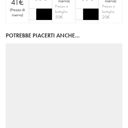
41
€
riserva
)
riserva
)
Prezzo a
Prezzo a
(
Prezzo di
bottiglia
bottiglia
riserva
)
50
€
20
€
POTREBBE PIACERTI ANCHE…