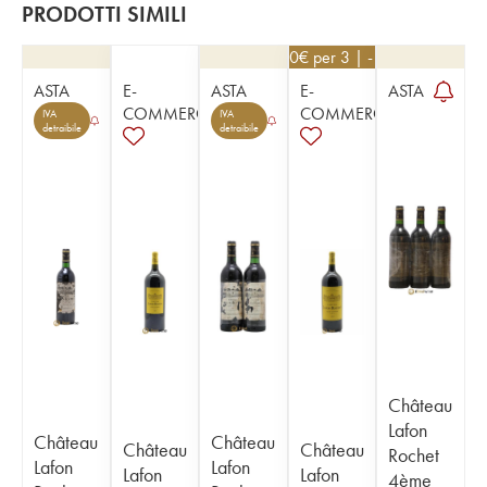
PRODOTTI SIMILI
76,50
€
per 3 | - 10%
ASTA
E-
ASTA
E-
ASTA
COMMERCE
COMMERCE
IVA
IVA
detraibile
detraibile
Château
Lafon
Château
Château
Château
Château
Rochet
Lafon
Lafon
Lafon
Lafon
4ème