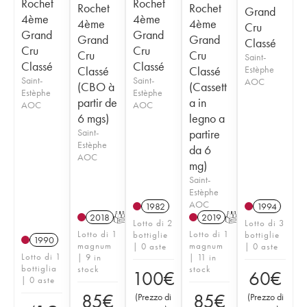
Rochet
Rochet
Rochet
Rochet
Grand
4ème
4ème
4ème
4ème
Cru
Grand
Grand
Grand
Grand
Classé
Cru
Cru
Cru
Cru
Saint-
Classé
Classé
Classé
Classé
Estèphe
Saint-
Saint-
AOC
(CBO à
(Cassett
Estèphe
Estèphe
partir de
a in
AOC
AOC
6 mgs)
legno a
Saint-
partire
Estèphe
da 6
AOC
mg)
Saint-
Estèphe
AOC
1982
1994
2018
T
2019
T
Lotto di 2
Lotto di 3
Lotto di 1
Lotto di 1
bottiglie
bottiglie
1990
magnum
magnum
| 0 aste
| 0 aste
Lotto di 1
| 9 in
| 11 in
bottiglia
stock
stock
100
€
60
€
| 0 aste
85
€
85
€
(
Prezzo di
(
Prezzo di