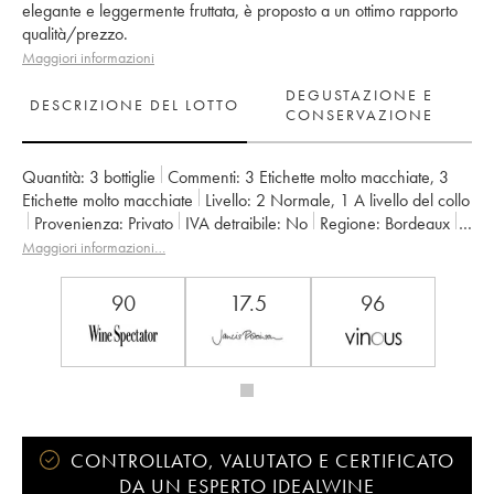
elegante e leggermente fruttata, è proposto a un ottimo rapporto
qualità/prezzo.
Maggiori informazioni
DEGUSTAZIONE E
DESCRIZIONE DEL LOTTO
CONSERVAZIONE
Quantità:
3 bottiglie
Commenti:
3 Etichette molto macchiate
,
3
Etichette molto macchiate
Livello:
2
Normale
,
1
A livello del collo
Provenienza:
privato
IVA detraibile:
no
Regione:
Bordeaux
Denominazione:
Saint-Estèphe
Maggiori informazioni…
Classificazione:
4ème Grand Cru Classé
Proprietario:
Basile Tesseron
90
17.5
96
CONTROLLATO, VALUTATO E CERTIFICATO
DA UN ESPERTO IDEALWINE