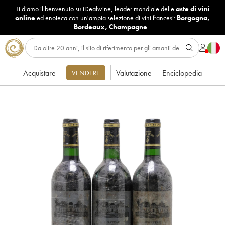
Ti diamo il benvenuto su iDealwine, leader mondiale delle
aste di vini
online
ed enoteca con un'ampia selezione di vini francesi:
Borgogna
,
Bordeaux
,
Champagne
...
Acquistare
Valutazione
Enciclopedia
VENDERE