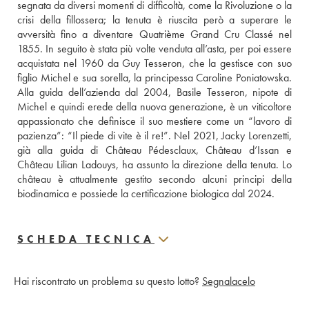
segnata da diversi momenti di difficoltà, come la Rivoluzione o la 
crisi della fillossera; la tenuta è riuscita però a superare le 
avversità fino a diventare Quatrième Grand Cru Classé nel 
1855. In seguito è stata più volte venduta all’asta, per poi essere 
acquistata nel 1960 da Guy Tesseron, che la gestisce con suo 
figlio Michel e sua sorella, la principessa Caroline Poniatowska. 
Alla guida dell’azienda dal 2004, Basile Tesseron, nipote di 
Michel e quindi erede della nuova generazione, è un viticoltore 
appassionato che definisce il suo mestiere come un “lavoro di 
pazienza”: “Il piede di vite è il re!”. Nel 2021, Jacky Lorenzetti, 
già alla guida di Château Pédesclaux, Château d’Issan e 
Château Lilian Ladouys, ha assunto la direzione della tenuta. Lo 
château è attualmente gestito secondo alcuni principi della 
biodinamica e possiede la certificazione biologica dal 2024.
SCHEDA TECNICA
Hai riscontrato un problema su questo lotto?
Segnalacelo