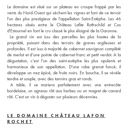
Le domaine est situé sur un plateau en croupe frappé par les 
vents du Nord-Ouest qui sèchent les vignes et font de ce terroir 
l'un des plus prestigieux de l'appellation Saint-Estèphe. Les 46 
hectares situés entre le Château Lafite Rothschild et Cos 
d'Estournel en font le cru classé le plus éloigné de la Garonne.
 Le grand vin est issu des parcelles les plus hautes de la 
propriété, puisant dans des terroirs de graves argileuses et 
profondes. Il est issu à majorité de cabernet sauvignon complété 
de merlot et d’une pointe de cabernet franc et petit verdot. A la 
dégustation, c’est l’un des saint-estèphe les plus opulents et 
harmonieux de son appellation. D'une robe grenat foncé, il 
développe un nez épicé, de fruits noirs. En bouche, il se révèle 
tendre et souple, avec des tannins gras et ronds.
 A table, il se mariera parfaitement avec une entrecôte 
bordelaise, un agneau rôti aux herbes ou un magret de canard 
rôti. C’est un vin à déguster sur plusieurs décennies.
LE DOMAINE CHÂTEAU LAFON
ROCHET