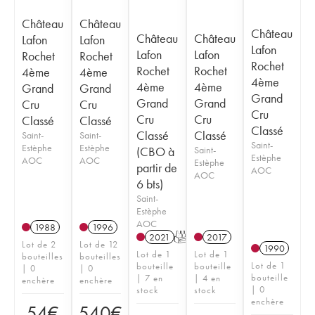
Château
Château
Château
Château
Château
Lafon
Lafon
Lafon
Lafon
Lafon
Rochet
Rochet
Rochet
Rochet
Rochet
4ème
4ème
4ème
4ème
4ème
Grand
Grand
Grand
Grand
Grand
Cru
Cru
Cru
Cru
Cru
Classé
Classé
Classé
Classé
Classé
Saint-
Saint-
Saint-
Estèphe
Estèphe
(CBO à
Saint-
Estèphe
AOC
AOC
Estèphe
partir de
AOC
AOC
6 bts)
Saint-
Estèphe
AOC
1988
1996
2021
T
2017
Lot de 2
Lot de 12
1990
Lot de 1
Lot de 1
bouteilles
bouteilles
Lot de 1
bouteille
bouteille
| 0
| 0
bouteille
| 7 en
| 4 en
enchère
enchère
| 0
stock
stock
enchère
54
€
540
€