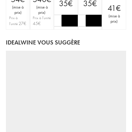
35
€
35
€
41
€
(
mise à
(
mise à
prix
)
prix
)
(
mise à
Prix à
Prix à l'unité
prix
)
27
€
45
€
l'unité
IDEALWINE VOUS SUGGÈRE