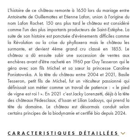
L'histoire de ce château remonte à 1650 lors du mariage entre 
Antoinette de Guillemottes et Etienne Lafon, union à l'origine du 
nom Lafon Rochet. 150 ans plus tard le château est considéré 
comme l'un des plus importants producteurs de Saint-Estèphe. La 
suite de son histoire est ponctuée d'évènements difficiles comme 
la Révolution ou la crise du phylloxera mais le château les 
surmonte, et devient 4ème grand cru classé en 1855. Le 
château a dû ensuite subir une succession de ventes aux 
enchères avant d'être racheté en 1960 par Guy Tesseron qui le 
géra avec son fils Michel et sa sœur la princesse Caroline 
Poniatowska. A la tête du château entre 2004 et 2021, Basile 
Tesseron, petit fils de Michel, fut un viticulteur passionné qui 
définissait son métier comme un travail de patience : « le pied 
de vigne est roi ! ». En 2021 c’est Jacky Lorenzetti, déjà à la tête 
des châteaux Pédesclaux, d’Issan et Lilian Ladouys, qui prend la 
tête du domaine. Le château est désormais conduit selon 
certains principes de la biodynamie et certifié bio depuis 2024.
CARACTERISTIQUES DÉTAILLÉES