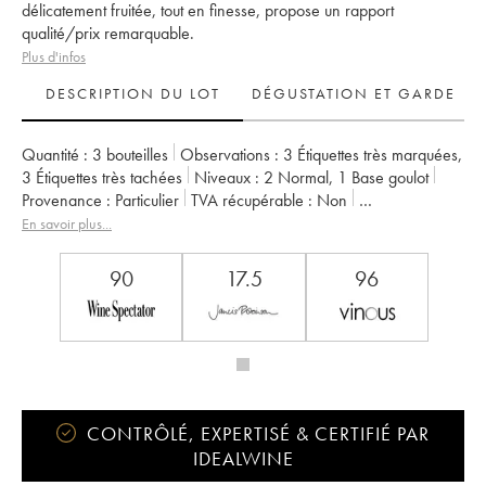
délicatement fruitée, tout en finesse, propose un rapport
qualité/prix remarquable.
Plus d'infos
DESCRIPTION DU LOT
DÉGUSTATION ET GARDE
Quantité :
3 bouteilles
Observations :
3 Étiquettes très marquées
,
3 Étiquettes très tachées
Niveaux :
2
Normal
,
1
Base goulot
Provenance :
particulier
TVA récupérable :
non
Région :
Bordeaux
Appellation :
Saint-Estèphe
En savoir plus...
Classement :
4ème Grand Cru Classé
Propriétaire :
Basile Tesseron
90
17.5
96
CONTRÔLÉ, EXPERTISÉ & CERTIFIÉ PAR
IDEALWINE