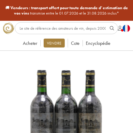
🚚
Vendeurs :
transport offert pour toute demande d’estimation de
vos vins
transmise entre le 01.07.2026 et le 31.08.2026 inclus*
Acheter
Cote
Encyclopédie
VENDRE