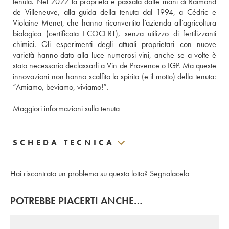
tenuta. Nel 2022 la proprietà è passata dalle mani di Raimond 
de Villeneuve, alla guida della tenuta dal 1994, a Cédric e 
Violaine Menet, che hanno riconvertito l’azienda all’agricoltura 
biologica (certificata ECOCERT), senza utilizzo di fertilizzanti 
chimici. Gli esperimenti degli attuali proprietari con nuove 
varietà hanno dato alla luce numerosi vini, anche se a volte è 
stato necessario declassarli a Vin de Provence o IGP. Ma queste 
innovazioni non hanno scalfito lo spirito (e il motto) della tenuta: 
“Amiamo, beviamo, viviamo!”.
Maggiori informazioni sulla tenuta
SCHEDA TECNICA
Hai riscontrato un problema su questo lotto?
Segnalacelo
POTREBBE PIACERTI ANCHE…