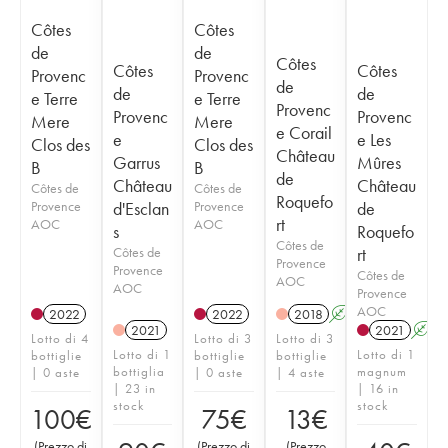
Côtes
Côtes
de
de
Côtes
Côtes
Côtes
Provenc
Provenc
de
de
de
e Terre
e Terre
Provenc
Provenc
Provenc
Mere
Mere
e Corail
e
e Les
Clos des
Clos des
Château
Garrus
Mûres
B
B
de
Château
Château
Côtes de
Côtes de
Roquefo
Provence
d'Esclan
Provence
de
rt
AOC
AOC
s
Roquefo
Côtes de
Côtes de
rt
Provence
Provence
Côtes de
AOC
AOC
Provence
AOC
2022
2022
2018
A
S
2021
2021
A
Lotto di 4
Lotto di 3
Lotto di 3
Lotto di 1
Lotto di 1
bottiglie
bottiglie
bottiglie
bottiglia
magnum
| 0 aste
| 0 aste
| 4 aste
| 23 in
| 16 in
stock
stock
100
€
75
€
13
€
(
Prezzo di
(
Prezzo di
(
Prezzo