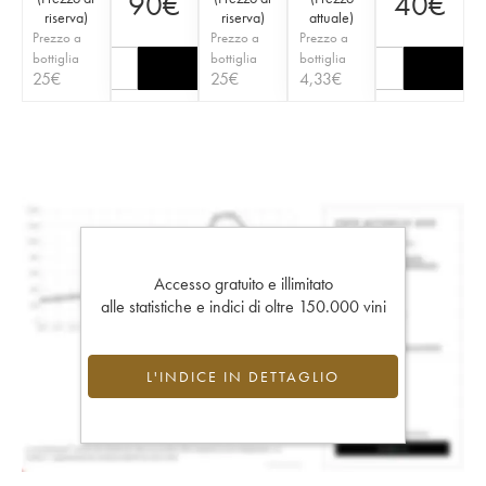
90
€
40
€
riserva
)
riserva
)
attuale
)
Prezzo a
Prezzo a
Prezzo a
bottiglia
bottiglia
bottiglia
25
€
25
€
4,33
€
Accesso gratuito e illimitato
alle statistiche e indici di oltre 150.000 vini
L'INDICE IN DETTAGLIO