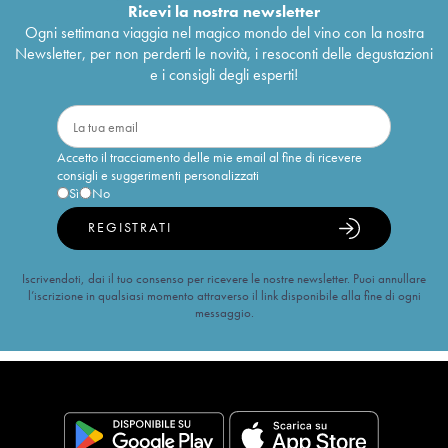
Ricevi la nostra newsletter
Ogni settimana viaggia nel magico mondo del vino con la nostra
Newsletter, per non perderti le novità, i resoconti delle degustazioni
e i consigli degli esperti!
Accetto il tracciamento delle mie email al fine di ricevere
consigli e suggerimenti personalizzati
Sì
No
REGISTRATI
Iscrivendoti, dai il tuo consenso per ricevere le nostre newsletter. Puoi annullare
l’iscrizione in qualsiasi momento attraverso il link disponibile alla fine di ogni
messaggio.