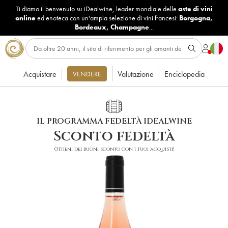
Ti diamo il benvenuto su iDealwine, leader mondiale delle
aste di vini
online
ed enoteca con un'ampia selezione di vini francesi:
Borgogna
,
Bordeaux
,
Champagne
...
Acquistare
Valutazione
Enciclopedia
VENDERE
IL PROGRAMMA FEDELTÀ IDEALWINE
Sconto fedeltà
Ottieni dei buoni sconto con i tuoi acquisti!