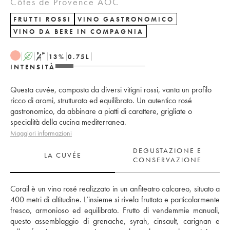
Côtes de Provence AOC
FRUTTI ROSSI
VINO GASTRONOMICO
VINO DA BERE IN COMPAGNIA
A
S
13
%
0.75
L
INTENSITÀ
Questa cuvée, composta da diversi vitigni rossi, vanta un profilo
ricco di aromi, strutturato ed equilibrato. Un autentico rosé
gastronomico, da abbinare a piatti di carattere, grigliate o
specialità della cucina mediterranea.
Maggiori informazioni
DEGUSTAZIONE E
LA CUVÉE
CONSERVAZIONE
Corail è un vino rosé realizzato in un anfiteatro calcareo, situato a 
400 metri di altitudine. L’insieme si rivela fruttato e particolarmente 
fresco, armonioso ed equilibrato. Frutto di vendemmie manuali, 
questo assemblaggio di grenache, syrah, cinsault, carignan e 