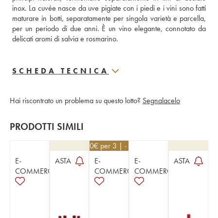
inox. La cuvée nasce da uve pigiate con i piedi e i vini sono fatti 
maturare in botti, separatamente per singola varietà e parcella, 
per un periodo di due anni. È un vino elegante, connotato da 
delicati aromi di salvia e rosmarino.
SCHEDA TECNICA
Hai riscontrato un problema su questo lotto?
Segnalacelo
PRODOTTI SIMILI
25,20
€
per 3 | - 10%
E-
ASTA
E-
E-
ASTA
COMMERCE
COMMERCE
COMMERCE