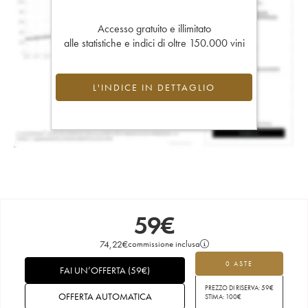
Accesso gratuito e illimitato
alle statistiche e indici di oltre 150.000 vini
L'INDICE IN DETTAGLIO
59
€
74,22
€
commissione inclusa
0 ASTE
FAI UN’OFFERTA
(
59
€
)
PREZZO DI RISERVA:
59
€
OFFERTA AUTOMATICA
STIMA:
100
€