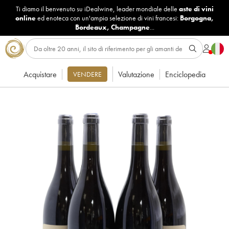
Ti diamo il benvenuto su iDealwine, leader mondiale delle
aste di vini
online
ed enoteca con un'ampia selezione di vini francesi:
Borgogna
,
Bordeaux
,
Champagne
...
Acquistare
Valutazione
Enciclopedia
VENDERE