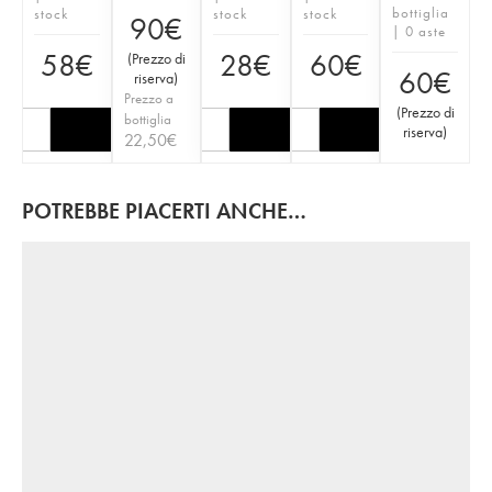
bottiglia
stock
stock
stock
90
€
| 0 aste
58
€
28
€
60
€
(
Prezzo di
60
€
riserva
)
Prezzo a
(
Prezzo di
bottiglia
riserva
)
22,50
€
POTREBBE PIACERTI ANCHE…