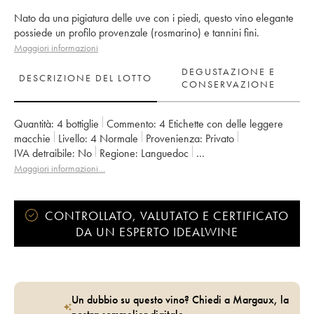
Nato da una pigiatura delle uve con i piedi, questo vino elegante
possiede un profilo provenzale (rosmarino) e tannini fini.
Maggiori informazioni
DEGUSTAZIONE E
DESCRIZIONE DEL LOTTO
CONSERVAZIONE
Quantità:
4 bottiglie
Commento:
4 Etichette con delle leggere
macchie
Livello:
4
Normale
Provenienza:
privato
IVA detraibile:
no
Regione:
Languedoc
Denominazione:
Languedoc
Maggiori informazioni…
CONTROLLATO, VALUTATO E CERTIFICATO
DA UN ESPERTO IDEALWINE
Un dubbio su questo vino? Chiedi a Margaux, la