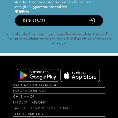
Accetto il tracciamento delle mie email al fine di ricevere
consigli e suggerimenti personalizzati
Sì
No
REGISTRATI
Iscrivendoti, dai il tuo consenso per ricevere le nostre newsletter. Puoi annullare
l’iscrizione in qualsiasi momento attraverso il link disponibile alla fine di ogni
messaggio.
VALUTAZIONE GRATUITA
LAVORA CON NOI
CHI SIAMO?
I NOSTRI IMPEGNI
TARIFFE E TEMPI DI CONSEGNA
TENUTE PARTNER