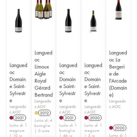
Langued
Langued
oc
oc La
Langued
Langued
Langued
Limoux
Bergeri
oc
oc
oc
Aigle
e de
Domain
Domain
Domain
Royal
l'Arcade
e Saint-
e Saint-
e Saint-
Gérard
(Domain
Sylvestr
Sylvestr
Sylvestr
Bertrand
e)
e
e
e
Languedo
Languedo
Languedo
c AOC
Languedo
Languedo
c AOC
c AOC
c AOC
c AOC
2012
2021
2021
2020
Lotto di 4
Lotto di 1
Lotto di 1
Lotto di 1
bottiglie
2020
magnum
bottiglia
magnum
| 0 aste
Lotto di 1
| 10 in
| 46 in
| 3 in