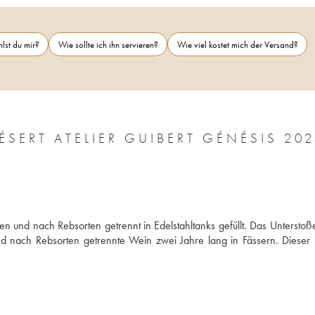
lst du mir?
Wie sollte ich ihn servieren?
Wie viel kostet mich der Versand?
SERT ATELIER GUIBERT GÉNÉSIS 202
 und nach Rebsorten getrennt in Edelstahltanks gefüllt. Das Unterstoße
d nach Rebsorten getrennte Wein zwei Jahre lang in Fässern. Dieser r