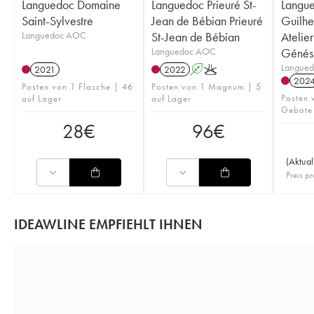
Languedoc Domaine
Languedoc Prieuré St-
Langue
Saint-Sylvestre
Jean de Bébian Prieuré
Guilhe
Languedoc AOC
St-Jean de Bébian
Atelie
Languedoc AOC
Génés
Langue
2021
2022
A
K
202
Posten von 1 Flasche | 46
Posten von 1 Magnum | 5
Posten 
auf Lager
auf Lager
Gebote
28
€
96
€
(
Aktual
Preis pr
IDEAWLINE EMPFIEHLT IHNEN