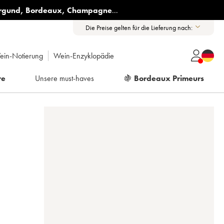
rgund
,
Bordeaux
,
Champagne
...
Die Preise gelten für die Lieferung nach:
ein-Notierung
Wein-Enzyklopädie
re
Unsere must-haves
🍇
Bordeaux Primeurs
S