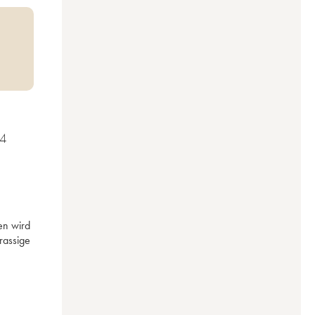
4
n wird 
assige 