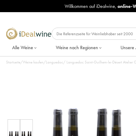
Willkommen auf iDealwine,
online-
Alle Weine
Weine nach Regionen
Unsere 
Startseite
/
Weine kaufen
/
Languedoc
/
Languedoc Saint-Guilhem-le-Désert Atelier G