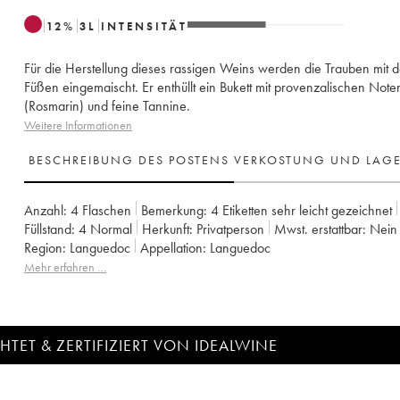
12
%
3
L
INTENSITÄT
Für die Herstellung dieses rassigen Weins werden die Trauben mit 
Füßen eingemaischt. Er enthüllt ein Bukett mit provenzalischen Note
(Rosmarin) und feine Tannine.
Weitere Informationen
BESCHREIBUNG DES POSTENS
VERKOSTUNG UND LAG
Anzahl:
4 Flaschen
Bemerkung:
4 Etiketten sehr leicht gezeichnet
Füllstand:
4
Normal
Herkunft:
privatperson
Mwst. erstattbar:
nein
Region:
Languedoc
Appellation:
Languedoc
Mehr erfahren …
TET & ZERTIFIZIERT VON IDEALWINE