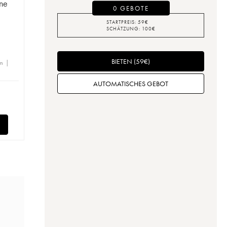
ne
0 GEBOTE
STARTPREIS:
59
€
SCHÄTZUNG:
100
€
BIETEN
(
59
€
)
m |
AUTOMATISCHES GEBOT