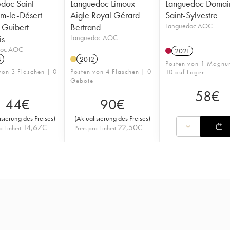
doc Saint-
Languedoc Limoux
Languedoc Domai
m-le-Désert
Aigle Royal Gérard
Saint-Sylvestre
r Guibert
Bertrand
Languedoc AOC
is
Languedoc AOC
doc AOC
2021
4
2012
Posten von 1 Magnu
von 3 Flaschen | 0
Posten von 4 Flaschen | 0
10 auf Lager
Gebote
58
€
44
€
90
€
isierung des Preises
)
(
Aktualisierung des Preises
)
14,67
€
22,50
€
o Einheit
Preis pro Einheit