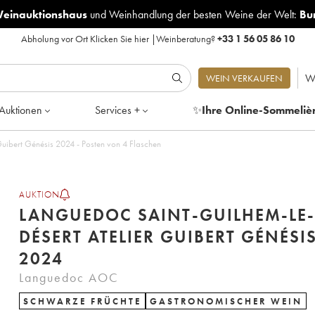
Weinauktionshaus
und
Weinhandlung der besten Weine der Welt:
Bu
Abholung vor Ort
Klicken Sie hier
|
Weinberatung?
+33 1 56 05 86 10
W
WEIN VERKAUFEN
Auktionen
Services +
✨
Ihre Online-Sommeliè
uibert Génésis 2024 - Posten von 4 Flaschen
AUKTION
LANGUEDOC SAINT-GUILHEM-LE-
DÉSERT ATELIER GUIBERT GÉNÉSI
2024
Languedoc AOC
SCHWARZE FRÜCHTE
GASTRONOMISCHER WEIN