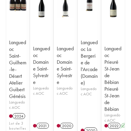
Langued
Langued
Langued
Langued
Langued
oc
oc La
oc
oc
oc
Saint-
Bergeri
Domain
Domain
Prieuré
Guilhem
e de
e Saint-
e Saint-
St-Jean
-le-
l'Arcade
Sylvestr
Sylvestr
de
Désert
(Domain
e
e
Bébian
Atelier
e)
Languedo
Languedo
Prieuré
Guibert
Languedo
c AOC
c AOC
c AOC
St-Jean
Génésis
de
Languedo
c AOC
Bébian
Languedo
2024
c AOC
Lot de 3
2021
2020
2022
A
bouteilles
2020