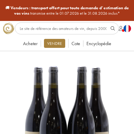
🚚
Vendeurs :
transport offert pour toute demande d’estimation de
vos vins
transmise entre le 01.07.2026 et le 31.08.2026 inclus*
Acheter
Cote
Encyclopédie
VENDRE