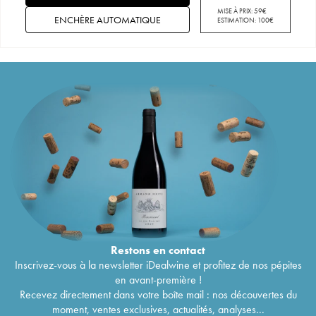
MISE À PRIX:
59
€
ENCHÈRE AUTOMATIQUE
ESTIMATION:
100
€
Restons en
contact
Inscrivez-vous à la newsletter iDealwine et profitez de nos pépites
en avant-première !
Recevez directement dans votre boîte mail : nos découvertes du
moment, ventes exclusives, actualités, analyses...