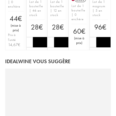
Lot de 1
Lot de 1
Lot de 1
| 0
Lot de 1
bouteille
bouteille
magnum
enchère
bouteille
| 46 en
| 12 en
| 5 en
| 0
stock
stock
stock
44
€
enchère
28
€
28
€
96
€
(
mise à
60
€
prix
)
Prix à
(
mise à
l'unité
prix
)
14,67
€
IDEALWINE VOUS SUGGÈRE