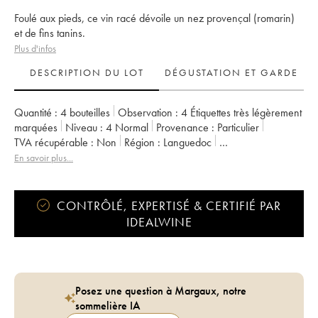
Foulé aux pieds, ce vin racé dévoile un nez provençal (romarin)
et de fins tanins.
Plus d'infos
DESCRIPTION DU LOT
DÉGUSTATION ET GARDE
Quantité :
4 bouteilles
Observation :
4 Étiquettes très légèrement
marquées
Niveau :
4
Normal
Provenance :
particulier
TVA récupérable :
non
Région :
Languedoc
Appellation :
Languedoc
En savoir plus...
CONTRÔLÉ, EXPERTISÉ & CERTIFIÉ PAR
IDEALWINE
Posez une question à Margaux, notre
sommelière IA