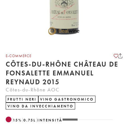
E-COMMERCE
CÔTES-DU-RHÔNE CHÂTEAU DE
FONSALETTE EMMANUEL
REYNAUD 2015
Côtes-du-Rhône AOC
FRUTTI NERI
VINO GASTRONOMICO
VINO DA INVECCHIAMENTO
15
%
0.75
L
INTENSITÀ