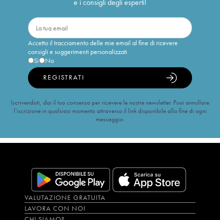
e i consigli degli esperti!
Accetto il tracciamento delle mie email al fine di ricevere
consigli e suggerimenti personalizzati
Sì
No
REGISTRATI
Iscrivendoti, dai il tuo consenso per ricevere le nostre newsletter. Puoi annullare
l’iscrizione in qualsiasi momento attraverso il link disponibile alla fine di ogni
messaggio.
VALUTAZIONE GRATUITA
LAVORA CON NOI
CHI SIAMO?