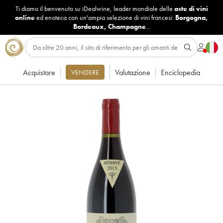
Ti diamo il benvenuto su iDealwine, leader mondiale delle
aste di vini
online
ed enoteca con un'ampia selezione di vini francesi:
Borgogna
,
Bordeaux
,
Champagne
...
Acquistare
Valutazione
Enciclopedia
VENDERE