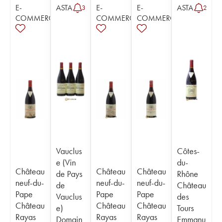
E-
ASTA
E-
E-
ASTA
3
2
COMMERCE
COMMERCE
COMMERCE
Vauclus
Côtes-
e (Vin
du-
Château
Château
Château
de Pays
Rhône
neuf-du-
neuf-du-
neuf-du-
de
Château
Pape
Pape
Pape
Vauclus
des
Château
Château
Château
e)
Tours
Rayas
Rayas
Rayas
Domain
Emmanu