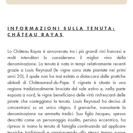
INFORMAZIONI SULLA TENUTA:
CHÂTEAU RAYAS
Lo Château Rayas è annoverato tra i più grandi vini francesi e 
molti intenditori lo considerano il miglior vino della 
denominazione. La tenuta è nata in tempi relativamente recenti 
grazie a Louis Reynaud (le vigne sono state piantate nei primi 
anni 20), il quale non ha mai esitato a distaccarsi dalle pratiche 
abituali di Châteauneuf-du-Pape. Il vigneto è situato in una 
regione tradizionalmente bruciata dal sole estivo e, nella parte 
esposta a nord, le vigne beneficiano delle virtù rinfrescanti delle 
pinete che costeggiano la tenuta. Louis Reynaud ha deciso di 
concentrarsi su un unico vitigno, il grenache, nonostante la 
denominazione ne ammetta tredici. Suo figlio Jacques, spesso 
descritto come un personaggio insolito, persino eccentrico, ha 
ripreso in mano la tenuta di famiglia continuando ad applicare 
tecniche tradizionali e raggiungendo allo stesso tempo nuove 