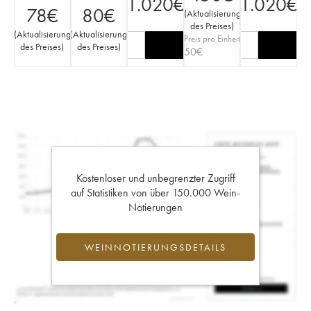
1.020
€
1.020
€
78
€
80
€
(
Aktualisierung
des Preises
)
(
Aktualisierung
(
Aktualisierung
Preis pro Einheit
des Preises
)
des Preises
)
50
€
Kostenloser und unbegrenzter Zugriff
auf Statistiken von über 150.000 Wein-
Notierungen
WEINNOTIERUNGSDETAILS