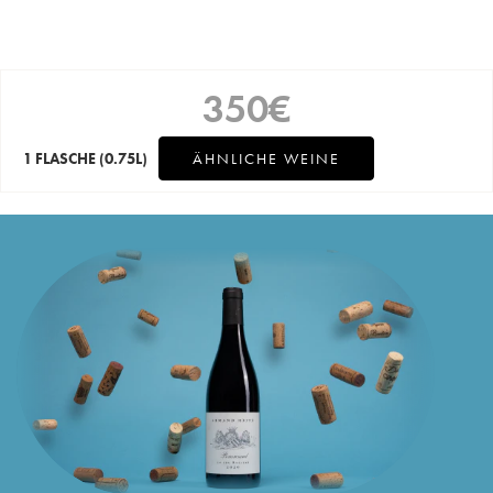
350
€
1 FLASCHE
(0.75L)
ÄHNLICHE WEINE