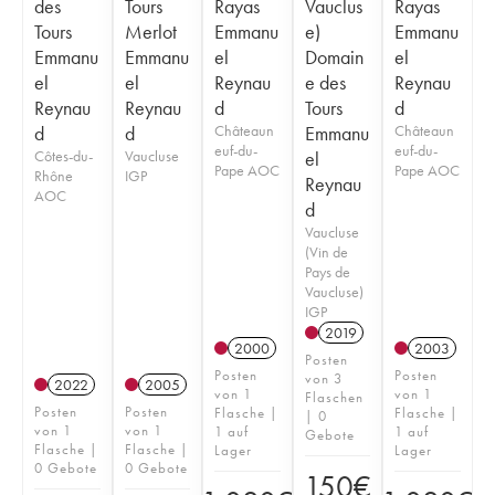
des
Tours
Rayas
Vauclus
Rayas
Tours
Merlot
Emmanu
e)
Emmanu
Emmanu
Emmanu
el
Domain
el
el
el
Reynau
e des
Reynau
Reynau
Reynau
d
Tours
d
d
d
Châteaun
Emmanu
Châteaun
euf-du-
euf-du-
Côtes-du-
Vaucluse
el
Pape AOC
Pape AOC
Rhône
IGP
Reynau
AOC
d
Vaucluse
(Vin de
Pays de
Vaucluse)
IGP
2019
2000
2003
Posten
Posten
Posten
von 3
2022
2005
von 1
von 1
Flaschen
Posten
Posten
Flasche |
Flasche |
| 0
von 1
von 1
1 auf
1 auf
Gebote
Flasche |
Flasche |
Lager
Lager
0 Gebote
0 Gebote
150
€