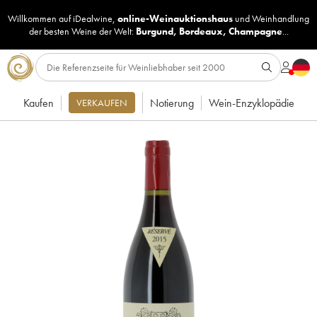
Willkommen auf iDealwine,
online-Weinauktionshaus
und
Weinhandlung
der besten Weine der Welt:
Burgund
,
Bordeaux
,
Champagne
...
Kaufen
Notierung
Wein-Enzyklopädie
VERKAUFEN