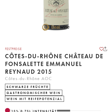
FESTPREISE
CÔTES-DU-RHÔNE CHÂTEAU DE
FONSALETTE EMMANUEL
REYNAUD 2015
Côtes-du-Rhône AOC
SCHWARZE FRÜCHTE
GASTRONOMISCHER WEIN
WEIN MIT REIFEPOTENZIAL
15
%
0.75
L
INTENSITÄT