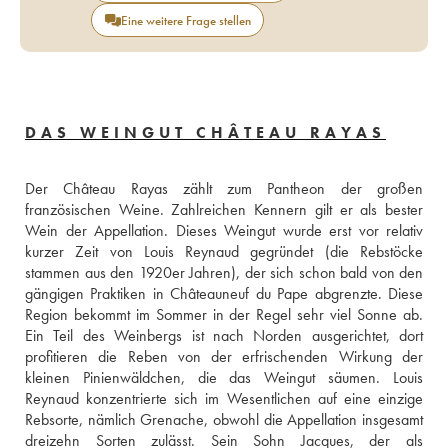
Eine weitere Frage stellen
DAS WEINGUT CHÂTEAU RAYAS
Der Château Rayas zählt zum Pantheon der großen 
französischen Weine. Zahlreichen Kennern gilt er als bester 
Wein der Appellation. Dieses Weingut wurde erst vor relativ 
kurzer Zeit von Louis Reynaud gegründet (die Rebstöcke 
stammen aus den 1920er Jahren), der sich schon bald von den 
gängigen Praktiken in Châteauneuf du Pape abgrenzte. Diese 
Region bekommt im Sommer in der Regel sehr viel Sonne ab. 
Ein Teil des Weinbergs ist nach Norden ausgerichtet, dort 
profitieren die Reben von der erfrischenden Wirkung der 
kleinen Pinienwäldchen, die das Weingut säumen. Louis 
Reynaud konzentrierte sich im Wesentlichen auf eine einzige 
Rebsorte, nämlich Grenache, obwohl die Appellation insgesamt 
dreizehn Sorten zulässt. Sein Sohn Jacques, der als 