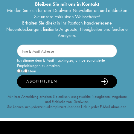
Bleiben Sie mit uns in Kontakt
Melden Sie sich für den iDealwine-Newsletter an und entdecken
Sie unsere exklusiven Weinschätze!
Erhalten Sie direkt in Ihr Postfach handverlesene
Neuentdeckungen, limitierte Angebote, Neuigkeiten und fundierte
Analysen.
Ich stimme dem E-Mail-Tracking zu, um personalisierte
Empfehlungen zu erhalten
Ja
Nein
ABONNIEREN
Mit Ihrer Anmeldung erhalten Sie exklusiv ausgewählte Neuigkeiten, Angebote
und Einblicke von iDealwine.
Sie können sich jederzeit unkompliziert über den Link in jeder E-Mail abmelden.