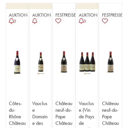
AUKTION
AUKTION
FESTPREISE
AUKTION
FESTPREISE
2
3
Côtes-
Vauclus
Château
Vauclus
Château
du-
e
neuf-du-
e (Vin
neuf-du-
Rhône
Domain
Pape
de Pays
Pape
Château
e des
Château
de
Château