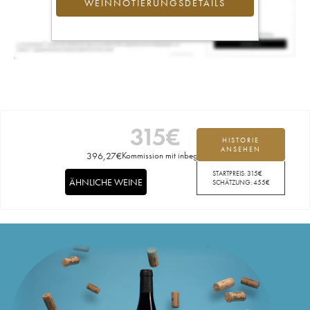
WEINNOTIERUNGSDETAILS
315
€
HISTORIE
ANSEHEN
396,27
€
Kommission mit inbegriffen
STARTPREIS:
315
€
ÄHNLICHE WEINE
SCHÄTZUNG:
455
€