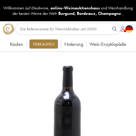
Willkommen auf iDealwine,
online-Weinauktionshaus
und
Weinhandlung
der besten Weine der Welt:
Burgund
,
Bordeaux
,
Champagne
...
Kaufen
Notierung
Wein-Enzyklopädie
VERKAUFEN