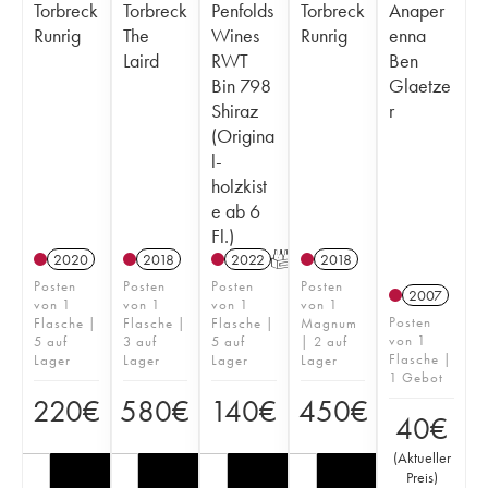
Torbreck
Torbreck
Penfolds
Torbreck
Anaper
Runrig
The
Wines
Runrig
enna
Laird
RWT
Ben
Bin 798
Glaetze
Shiraz
r
(Origina
l-
holzkist
e ab 6
Fl.)
2020
2018
2022
T
2018
Posten
Posten
Posten
Posten
2007
von 1
von 1
von 1
von 1
Posten
Flasche |
Flasche |
Flasche |
Magnum
von 1
5 auf
3 auf
5 auf
| 2 auf
Flasche |
Lager
Lager
Lager
Lager
1 Gebot
220
€
580
€
140
€
450
€
40
€
(
Aktueller
Preis
)