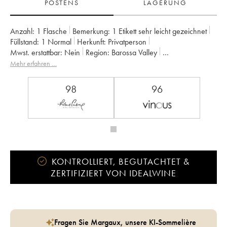
POSTENS
LAGERUNG
Anzahl:
1 Flasche
Bemerkung:
1 Etikett sehr leicht gezeichnet
Füllstand:
1
Normal
Herkunft:
privatperson
Mwst. erstattbar:
nein
Region:
Barossa Valley
Appellation:
Barossa Valley
Eigentümer:
Ben Glaetzer
Mehr erfahren …
98
96
KONTROLLIERT, BEGUTACHTET &
ZERTIFIZIERT VON IDEALWINE
Fragen Sie Margaux, unsere KI-Sommelière