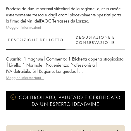
Prodotta da due importanti viticoltori della regione, questa cuvée
estremamente fresca e dagli aromi piacevolmente speziati porta
la firma dei vini dell’AOC Terrasses du Larzac.
Maggiori informazioni
DEGUSTAZIONE E
DESCRIZIONE DEL LOTTO
CONSERVAZIONE
Quantità:
1 magnum
Commento:
1 Etichetta appena stropicciata
Livello:
1
Normale
Provenienza:
professionista
IVA detraibile:
sì
Regione:
Languedoc
Denominazione:
Terrasses du Larzac
Maggiori informazioni…
Proprietario:
Jean-Baptiste Granier
CONTROLLATO, VALUTATO E CERTIFICATO
DA UN ESPERTO IDEALWINE