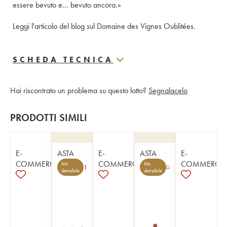
essere bevuto e… bevuto ancora.»
Leggi l'articolo del blog sul Domaine des Vignes Oublitées
.
SCHEDA TECNICA
Hai riscontrato un problema su questo lotto?
Segnalacelo
PRODOTTI SIMILI
E-
ASTA
E-
ASTA
E-
COMMERCE
COMMERCE
COMMERCE
IVA
IVA
1
detraibile
detraibile