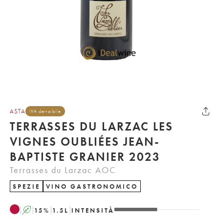
ASTA
IVA detraibile
TERRASSES DU LARZAC LES
VIGNES OUBLIÉES JEAN-
BAPTISTE GRANIER 2023
Terrasses du Larzac AOC
SPEZIE
VINO GASTRONOMICO
A
15
%
1.5
L
INTENSITÀ