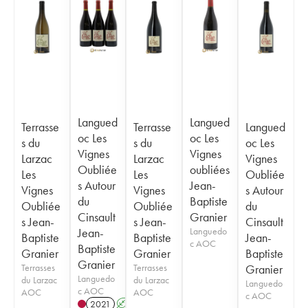
Langued
Langued
Terrasse
Terrasse
Langued
oc Les
oc Les
s du
s du
oc Les
Vignes
Vignes
Larzac
Larzac
Vignes
Oubliée
oubliées
Les
Les
Oubliée
s Autour
Jean-
Vignes
Vignes
s Autour
du
Baptiste
Oubliée
Oubliée
du
Cinsault
Granier
s Jean-
s Jean-
Cinsault
Jean-
Languedo
Baptiste
Baptiste
Jean-
c AOC
Baptiste
Granier
Granier
Baptiste
Granier
Terrasses
Terrasses
Granier
Languedo
du Larzac
du Larzac
Languedo
c AOC
AOC
AOC
c AOC
2021
A