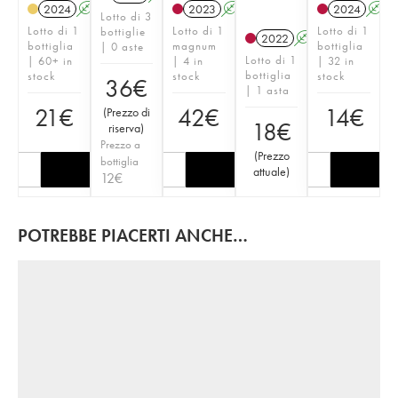
2024
A
2023
A
2024
A
Lotto di 3
Lotto di 1
Lotto di 1
Lotto di 1
bottiglie
2022
A
bottiglia
magnum
bottiglia
| 0 aste
Lotto di 1
| 60+ in
| 4 in
| 32 in
bottiglia
stock
stock
stock
36
€
| 1 asta
21
€
42
€
14
€
(
Prezzo di
18
€
riserva
)
Prezzo a
(
Prezzo
bottiglia
attuale
)
12
€
POTREBBE PIACERTI ANCHE…