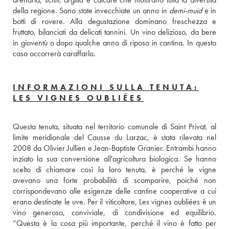
della regione. Sono state invecchiate un anno in 
demi-muid
 e in 
botti di rovere. Alla degustazione dominano freschezza e 
fruttato, bilanciati da delicati tannini. Un vino delizioso, da bere 
in gioventù o dopo qualche anno di riposo in cantina. In questo 
caso occorrerà caraffarlo.
INFORMAZIONI SULLA TENUTA:
LES VIGNES OUBLIÉES
Questa tenuta, situata nel territorio comunale di Saint Privat, al 
limite meridionale del Causse du Larzac, è stata rilevata nel 
2008 da Olivier Jullien e Jean-Baptiste Granier. Entrambi hanno 
inziato la sua conversione all'agricoltura biologica. Se hanno 
scelto di chiamare così la loro tenuta, è perché le vigne 
avevano una forte probabilità di scomparire, poiché non 
corrispondevano alle esigenze delle cantine cooperative a cui 
erano destinate le uve. Per il viticoltore, Les vignes oubliées è un 
vino generoso, conviviale, di condivisione ed equilibrio. 
“Questa è la cosa più importante, perché il vino è fatto per 