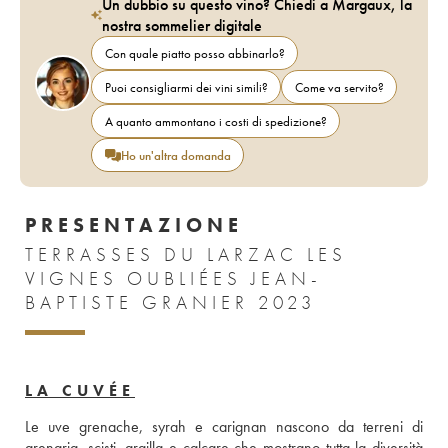
Un dubbio su questo vino? Chiedi a Margaux, la
nostra sommelier digitale
Con quale piatto posso abbinarlo?
Puoi consigliarmi dei vini simili?
Come va servito?
A quanto ammontano i costi di spedizione?
Ho un'altra domanda
PRESENTAZIONE
TERRASSES DU LARZAC LES
VIGNES OUBLIÉES JEAN-
BAPTISTE GRANIER 2023
LA CUVÉE
Le uve grenache, syrah e carignan nascono da terreni di 
arenaria, scisti, argilla e calcare che mostrano tutta la diversità 