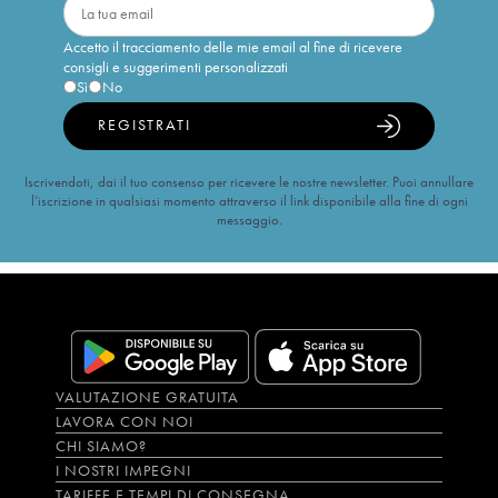
Accetto il tracciamento delle mie email al fine di ricevere
consigli e suggerimenti personalizzati
Sì
No
REGISTRATI
Iscrivendoti, dai il tuo consenso per ricevere le nostre newsletter. Puoi annullare
l’iscrizione in qualsiasi momento attraverso il link disponibile alla fine di ogni
messaggio.
VALUTAZIONE GRATUITA
LAVORA CON NOI
CHI SIAMO?
I NOSTRI IMPEGNI
TARIFFE E TEMPI DI CONSEGNA