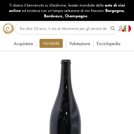
Ti diamo il benvenuto su iDealwine, leader mondiale delle
aste di vini
online
ed enoteca con un'ampia selezione di vini francesi:
Borgogna
,
Bordeaux
,
Champagne
...
Acquistare
Valutazione
Enciclopedia
VENDERE