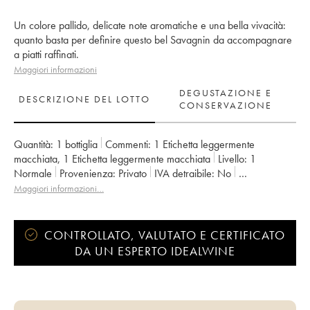
Un colore pallido, delicate note aromatiche e una bella vivacità:
quanto basta per definire questo bel Savagnin da accompagnare
a piatti raffinati.
Maggiori informazioni
DEGUSTAZIONE E
DESCRIZIONE DEL LOTTO
CONSERVAZIONE
Quantità:
1 bottiglia
Commenti:
1 Etichetta leggermente
macchiata
,
1 Etichetta leggermente macchiata
Livello:
1
Normale
Provenienza:
privato
IVA detraibile:
no
Regione:
Jura
Denominazione:
Côtes du Jura
Maggiori informazioni…
Proprietario:
Marnes Blanches (Domaine des)
CONTROLLATO, VALUTATO E CERTIFICATO
DA UN ESPERTO IDEALWINE