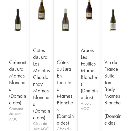
Côtes
Arbois
du Jura
Les
Crémant
Côtes
Vin de
Les
Fouilles
du Jura
du Jura
France
Molates
Marnes
Marnes
En
Bulle
Chardo
Blanche
Blanche
Jensillar
Ton
nnay
s
s
d
Body
Marnes
(Domain
(Domain
Marnes
Marnes
Blanche
e des)
e des)
Blanche
Blanche
s
Arbois
Crémant
s
AOC
s
(Domain
du Jura
(Domain
(Domain
e des)
AOC
e des)
e des)
Côtes du
Jura AOC
Côtes du