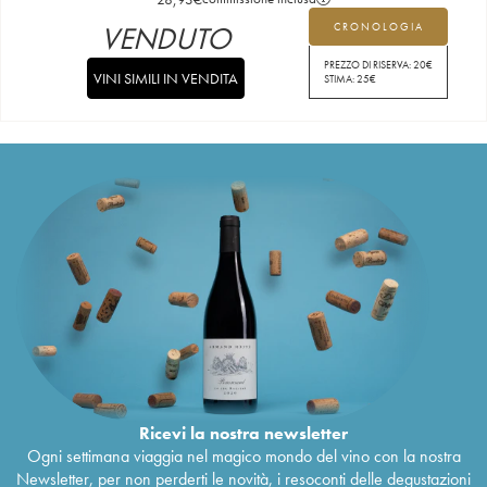
VENDUTO
CRONOLOGIA
PREZZO DI RISERVA:
20
€
VINI SIMILI IN VENDITA
STIMA:
25
€
Ricevi la nostra newsletter
Ogni settimana viaggia nel magico mondo del vino con la nostra
Newsletter, per non perderti le novità, i resoconti delle degustazioni