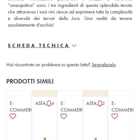
“omeopatica” sono i tre ingredienti di questa splendida tenuta 
che attraverso i suoi vini riesce ad esprimere tutta la complessità 
e diversità dei terroir dello Jura. Una realtà da tenere 
assolutamente d’occhio!
SCHEDA TECNICA
Hai riscontrato un problema su questo lotto?
Segnalacelo
PRODOTTI SIMILI
E-
ASTA
E-
ASTA
E-
4
2
COMMERCE
COMMERCE
COMMERCE