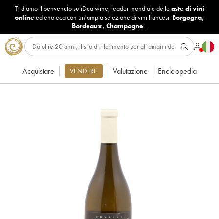
Ti diamo il benvenuto su iDealwine, leader mondiale delle
aste di vini
online
ed enoteca con un'ampia selezione di vini francesi:
Borgogna
,
Bordeaux
,
Champagne
...
Acquistare
Valutazione
Enciclopedia
VENDERE