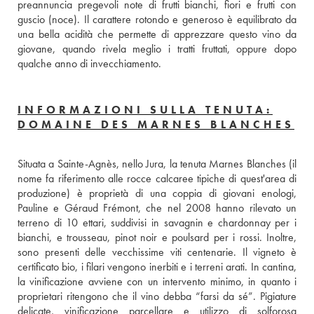
preannuncia pregevoli note di frutti bianchi, fiori e frutti con 
guscio (noce). Il carattere rotondo e generoso è equilibrato da 
una bella acidità che permette di apprezzare questo vino da 
giovane, quando rivela meglio i tratti fruttati, oppure dopo 
qualche anno di invecchiamento.
INFORMAZIONI SULLA TENUTA:
DOMAINE DES MARNES BLANCHES
Situata a Sainte-Agnès, nello Jura, la tenuta Marnes Blanches (il 
nome fa riferimento alle rocce calcaree tipiche di quest'area di 
produzione) è proprietà di una coppia di giovani enologi, 
Pauline e Géraud Frémont, che nel 2008 hanno rilevato un 
terreno di 10 ettari, suddivisi in savagnin e chardonnay per i 
bianchi, e trousseau, pinot noir e poulsard per i rossi. Inoltre, 
sono presenti delle vecchissime viti centenarie. Il vigneto è 
certificato bio, i filari vengono inerbiti e i terreni arati. In cantina, 
la vinificazione avviene con un intervento minimo, in quanto i 
proprietari ritengono che il vino debba “farsi da sé”. Pigiature 
delicate, vinificazione parcellare e utilizzo di solforosa 