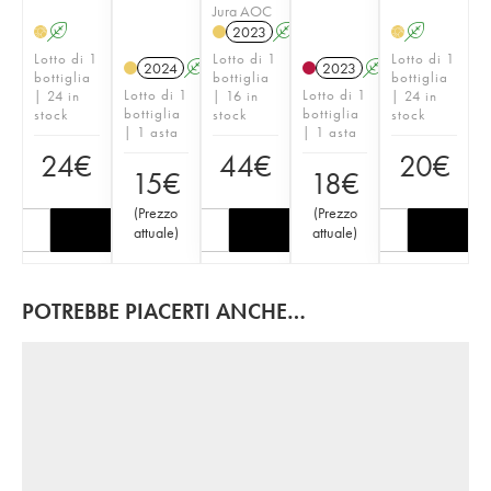
Jura AOC
A
2023
A
A
H
H
Lotto di 1
Lotto di 1
Lotto di 1
2024
A
2023
A
bottiglia
bottiglia
bottiglia
Lotto di 1
Lotto di 1
| 24 in
| 16 in
| 24 in
bottiglia
bottiglia
stock
stock
stock
| 1 asta
| 1 asta
24
€
44
€
20
€
15
€
18
€
(
Prezzo
(
Prezzo
attuale
)
attuale
)
POTREBBE PIACERTI ANCHE…