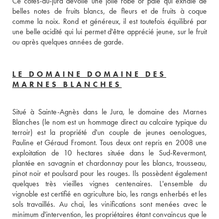
Ce côtes-du-jura dévoile une jolie robe or pâle qui exhale de 
belles notes de fruits blancs, de fleurs et de fruits à coque 
comme la noix. Rond et généreux, il est toutefois équilibré par 
une belle acidité qui lui permet d'être apprécié jeune, sur le fruit 
ou après quelques années de garde.
LE DOMAINE DOMAINE DES
MARNES BLANCHES
Situé à Sainte-Agnès dans le Jura, le domaine des Marnes 
Blanches (le nom est un hommage direct au calcaire typique du 
terroir) est la propriété d'un couple de jeunes oenologues, 
Pauline et Géraud Fromont. Tous deux ont repris en 2008 une 
exploitation de 10 hectares située dans le Sud-Revermont, 
plantée en savagnin et chardonnay pour les blancs, trousseau, 
pinot noir et poulsard pour les rouges. Ils possèdent également 
quelques très vieilles vignes centenaires. L'ensemble du 
vignoble est certifié en agriculture bio, les rangs enherbés et les 
sols travaillés. Au chai, les vinifications sont menées avec le 
minimum d'intervention, les propriétaires étant convaincus que le 