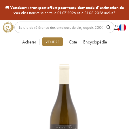
🚚
Vendeurs :
transport offert pour toute demande d’estimation de
vos vins
transmise entre le 01.07.2026 et le 31.08.2026 inclus*
Acheter
Cote
Encyclopédie
VENDRE