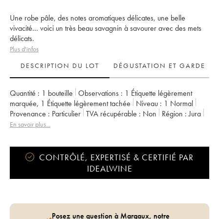
Une robe pâle, des notes aromatiques délicates, une belle
vivacité… voici un très beau savagnin à savourer avec des mets
délicats.
Plus d'infos
DESCRIPTION DU LOT
DÉGUSTATION ET GARDE
Quantité :
1 bouteille
Observations :
1 Étiquette légèrement
marquée
,
1 Étiquette légèrement tachée
Niveau :
1
Normal
Provenance :
particulier
TVA récupérable :
non
Région :
Jura
Appellation :
Côtes du Jura
En savoir plus...
Propriétaire :
Marnes Blanches (Domaine des)
CONTRÔLÉ, EXPERTISÉ & CERTIFIÉ PAR
IDEALWINE
Posez une question à Margaux, notre