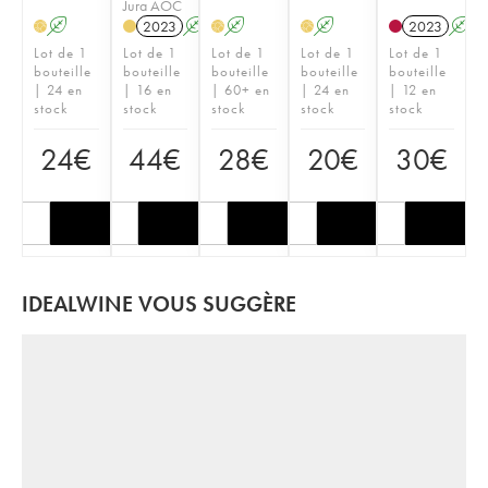
Jura AOC
A
2023
A
A
A
2023
A
H
H
H
Lot de 1
Lot de 1
Lot de 1
Lot de 1
Lot de 1
bouteille
bouteille
bouteille
bouteille
bouteille
| 24 en
| 16 en
| 60+ en
| 24 en
| 12 en
stock
stock
stock
stock
stock
24
€
44
€
28
€
20
€
30
€
IDEALWINE VOUS SUGGÈRE