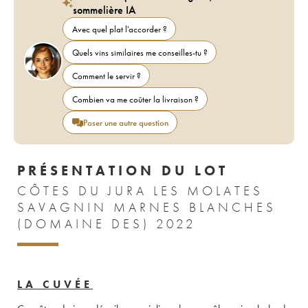
sommelière IA
Avec quel plat l'accorder ?
Quels vins similaires me conseilles-tu ?
Comment le servir ?
Combien va me coûter la livraison ?
Poser une autre question
PRÉSENTATION DU LOT
CÔTES DU JURA LES MOLATES
SAVAGNIN MARNES BLANCHES
(DOMAINE DES) 2022
LA CUVÉE