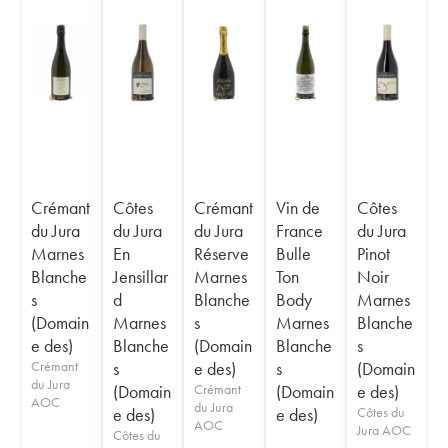
Crémant
Côtes
Crémant
Vin de
Côtes
du Jura
du Jura
du Jura
France
du Jura
Marnes
En
Réserve
Bulle
Pinot
Blanche
Jensillar
Marnes
Ton
Noir
s
d
Blanche
Body
Marnes
(Domain
Marnes
s
Marnes
Blanche
e des)
Blanche
(Domain
Blanche
s
Crémant
s
e des)
s
(Domain
du Jura
(Domain
Crémant
(Domain
e des)
AOC
du Jura
e des)
e des)
Côtes du
AOC
Jura AOC
Côtes du