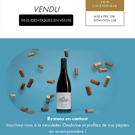
VOIR
VENDU
L'HISTORIQUE
MISE À PRIX:
20
€
VINS IDENTIQUES EN VENTE
ESTIMATION:
25
€
Restons en
contact
Inscrivez-vous à la newsletter iDealwine et profitez de nos pépites
en avant-première !