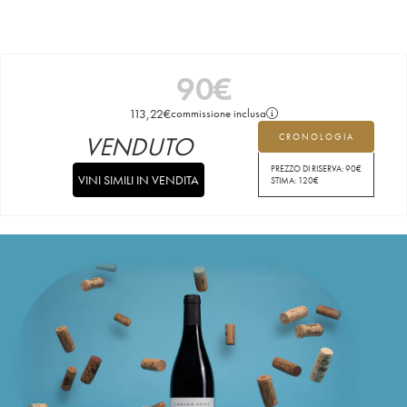
90
€
113,22
€
commissione inclusa
VENDUTO
CRONOLOGIA
PREZZO DI RISERVA:
90
€
VINI SIMILI IN VENDITA
STIMA:
120
€