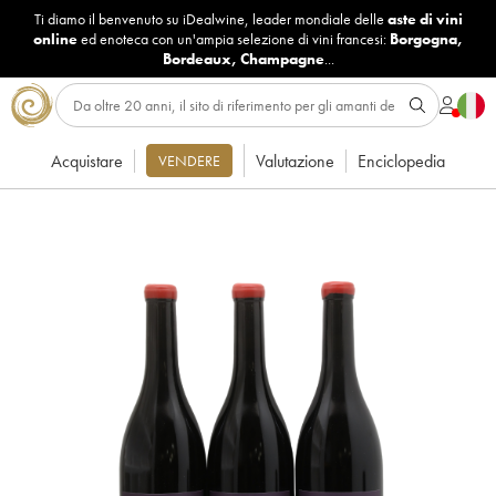
Ti diamo il benvenuto su iDealwine, leader mondiale delle
aste di vini
online
ed enoteca con un'ampia selezione di vini francesi:
Borgogna
,
Bordeaux
,
Champagne
...
Acquistare
Valutazione
Enciclopedia
VENDERE