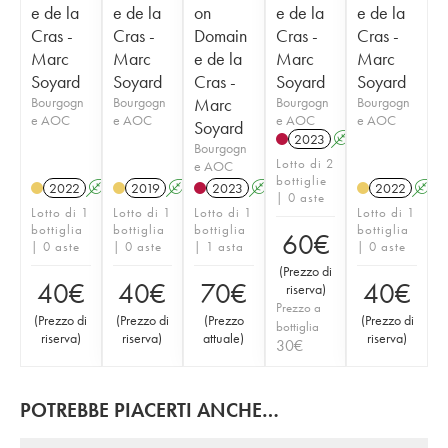
e de la
e de la
on
e de la
e de la
Cras -
Cras -
Domain
Cras -
Cras -
Marc
Marc
e de la
Marc
Marc
Soyard
Soyard
Cras -
Soyard
Soyard
Bourgogn
Bourgogn
Marc
Bourgogn
Bourgogn
e AOC
e AOC
e AOC
e AOC
Soyard
2023
A
K
Bourgogn
Lotto di 2
e AOC
bottiglie
2022
A
K
2019
A
K
2023
A
K
2022
A
| 0 aste
Lotto di 1
Lotto di 1
Lotto di 1
Lotto di 1
bottiglia
bottiglia
bottiglia
bottiglia
60
€
| 0 aste
| 0 aste
| 1 asta
| 0 aste
(
Prezzo di
40
€
40
€
70
€
40
€
riserva
)
Prezzo a
(
Prezzo di
(
Prezzo di
(
Prezzo
(
Prezzo di
bottiglia
riserva
)
riserva
)
attuale
)
riserva
)
30
€
POTREBBE PIACERTI ANCHE…