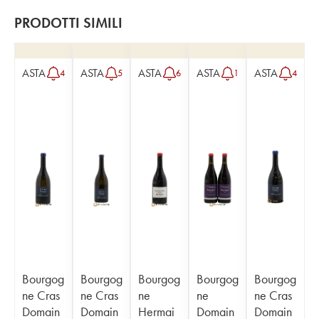
PRODOTTI SIMILI
ASTA
ASTA
ASTA
ASTA
ASTA
4
5
6
1
4
Bourgog
Bourgog
Bourgog
Bourgog
Bourgog
ne Cras
ne Cras
ne
ne
ne Cras
Domain
Domain
Hermai
Domain
Domain