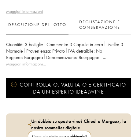
Maggiori informazioni
DEGUSTAZIONE E
DESCRIZIONE DEL LOTTO
CONSERVAZIONE
Quantità:
3 bottiglie
Commento:
3 Capsule in cera
Livello:
3
Normale
Provenienza:
privato
IVA detraibile:
no
Regione:
Borgogna
Denominazione:
Bourgogne
Proprietario:
Domaine de la Cras - Marc Soyard
Maggiori informazioni…
CONTROLLATO, VALUTATO E CERTIFICATO
DA UN ESPERTO IDEALWINE
Un dubbio su questo vino? Chiedi a Margaux, la
nostra sommelier digitale
Con quale piatto posso abbinarlo?