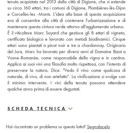
tenuta acquistata nel 2013 dalla città di Digione, che si estende 
su circa 160 ettari, tra i comuni di Digione, Plombières-lès-Dijon 
e Corcelles-les -Monts. L'idea alla base di questa acquisizione 
era di consentire alla città di contenere l'urbanizzazione e di 
mantenere questa cintura verde attorno all'agglomerato urbano. 
È il viticoltore Marc Soyard che gestisce gli 8 ettari di vigneto, 
certificato biologico e lavorato con metodi biodinamici. Cinque 
ettari sono piantati a pinot noir e tre a chardonnay. Originario 
del Jura, Marc ha lavorato per diversi anni al Domaine Bizot a 
Vosne-Romanée, come responsabile della vigna e in cantina. 
Applica ai suoi vini una filosofia molto rispettosa, con l’intento di 
preservare la natura. Dice: "Vedo il vino come qualcosa di 
naturale, di vivo, di non artefatto". La vinificazione si svolge con 
il minimo intervento. I vini della tenuta possono attendere 
qualche anno prima di essere degustati.
SCHEDA TECNICA
Hai riscontrato un problema su questo lotto?
Segnalacelo