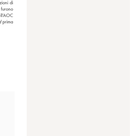
ioni di 
 furono 
ll’AOC 
d
 prima 