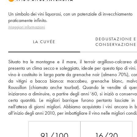
Un simbolo dei vini liquorosi, con un potenziale di invecchiamento
praticamente infinito.
Maggiori informazioni
DEGUSTAZIONE E
LA CUVÉE
CONSERVAZIONE
Situato tra le montagne e il mare, il terroir argilloso-calcareo di
presenta un clima secco e soleggiato, ideale per questo tipo di vini.
vino è costituito in larga parte da grenache noir (almeno 70%), com
da vitigni a bacca bianca: maccabeu, grenache blanc, malvoi
Roussillon (chiamato anche tourbat). Quando le vendite di ques
iniziarono a diminuire, a partire degli anni ’60, si iniziò a conserva
certa quantità. Le migliori barrique furono pertanto lasciate in r
nell’attesa di giorni migliori. Abbiamo acquistato i vini ancora in ba
all’inizio degli anni 2010, per imbottigliare il vino nelle migliori condi
91/100
16/20