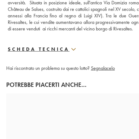
avversità.  Situata in posizione ideale, sull'antica Via Domizia roman
Château de Salses, costruito dai re cattolici spagnoli nel XV secolo, c
annessi alla Francia fino al regno di Luigi XIV). Tra le due Guerre
Rivesaltes, le cui vendite aumentavano allora progressivamente ogni 
di essere venduti  ai ricchi mercanti del vicino borgo di Rivesaltes.
SCHEDA TECNICA
Hai riscontrato un problema su questo lotto?
Segnalacelo
POTREBBE PIACERTI ANCHE…