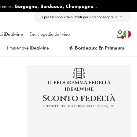
rancesi:
Borgogna
,
Bordeaux
,
Champagne
...
I prezzi sono visualizzati per una consegna in:
ici iDealwine
Enciclopedia del vino
I must-have iDealwine
🍇
Bordeaux En Primeurs
IL PROGRAMMA FEDELTÀ
IDEALWINE
)
Sconto fedeltà
Ottieni dei buoni sconto con i tuoi acquisti!