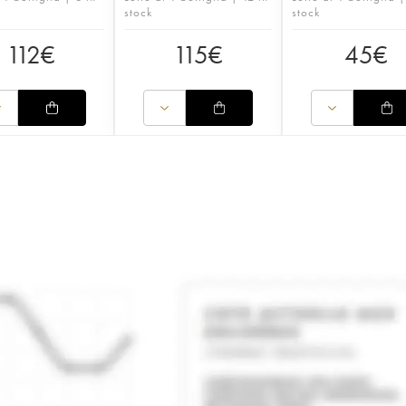
stock
stock
112
€
115
€
45
€