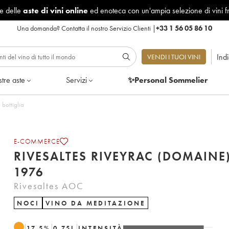
le delle
aste di vini online
ed enoteca con un'ampia selezione di vini f
Una domanda?
Contatta il nostro Servizio Clienti
|
+33 1 56 05 86 10
Ind
VENDI I TUOI VINI
tre aste
Servizi
✨Personal Sommelier
 Lotto di 1 bottiglia
E-COMMERCE
RIVESALTES RIVEYRAC (DOMAINE
1976
Rivesaltes AOC
NOCI
VINO DA MEDITAZIONE
17.5
%
0.75
L
INTENSITÀ