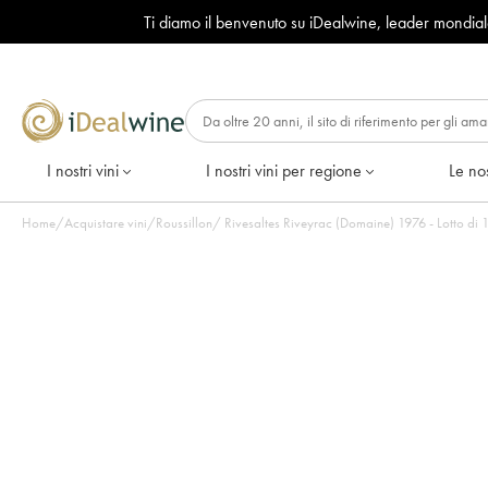
Ti diamo il benvenuto su iDealwine, leader mondia
I nostri vini
I nostri vini per regione
Le nos
Home
/
Acquistare vini
/
Roussillon
/
Rivesaltes Riveyrac (Domaine) 1976 -