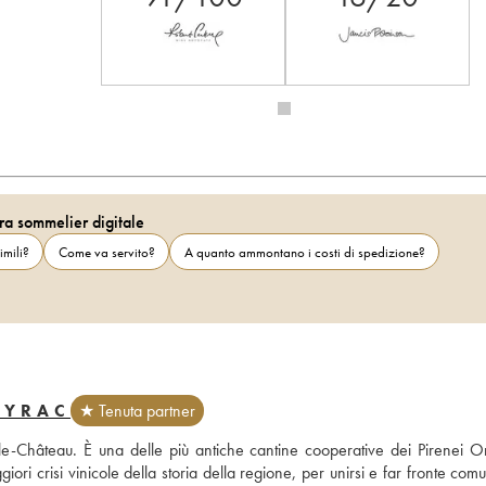
ra sommelier digitale
imili?
Come va servito?
A quanto ammontano i costi di spedizione?
EYRAC
★ Tenuta partner
e-Château. È una delle più antiche cantine cooperative dei Pirenei Orie
ori crisi vinicole della storia della regione, per unirsi e far fronte comu