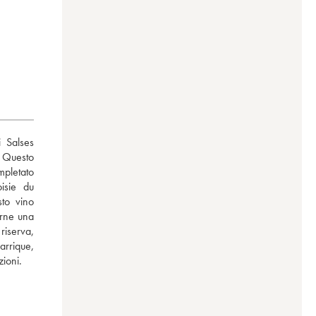
 Salses 
 Questo 
pletato 
sie du 
to vino 
rne una 
iserva, 
rrique, 
zioni.