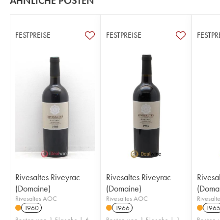
ÄHNLICHE POSTEN
FESTPREISE
FESTPREISE
FESTPR
Rivesaltes Riveyrac
Rivesaltes Riveyrac
Rivesa
(Domaine)
(Domaine)
(Doma
Rivesaltes AOC
Rivesaltes AOC
Rivesal
1960
1966
196
Posten von 1 Flasche | 6
Posten von 1 Flasche | 1
Posten 