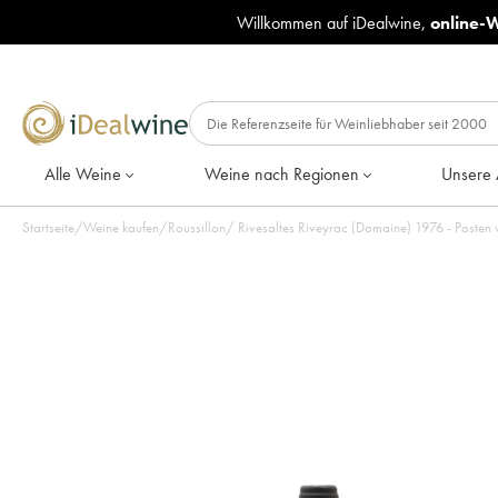
Willkommen auf iDealwine,
online-
Alle Weine
Weine nach Regionen
Unsere 
Startseite
/
Weine kaufen
/
Roussillon
/
Rivesaltes Riveyrac (Domaine)