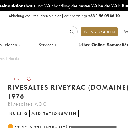
Weinauktionshaus
und
Weinhandlung der besten Weine der Welt:
Bu
Abholung vor Ort
Klicken Sie hier
|
Weinberatung?
+33 1 56 05 86 10
W
WEIN VERKAUFEN
Auktionen
Services +
✨
Ihre Online-Sommeliè
 1976 - Posten von 1 Flasche
FESTPREISE
RIVESALTES RIVEYRAC (DOMAINE
1976
Rivesaltes AOC
NUSSIG
MEDITATIONSWEIN
17.5
%
0.75
L
INTENSITÄT