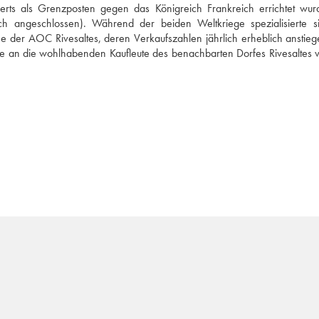
ts als Grenzposten gegen das Königreich Frankreich errichtet wurd
h angeschlossen). Während der beiden Weltkriege spezialisierte si
e der AOC Rivesaltes, deren Verkaufszahlen jährlich erheblich anstiege
ie an die wohlhabenden Kaufleute des benachbarten Dorfes Rivesaltes ve