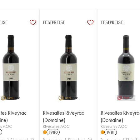
EISE
FESTPREISE
FESTPREISE
ltes Riveyrac
Rivesaltes Riveyrac
Rivesaltes Riveyra
ine)
(Domaine)
(Domaine)
tes AOC
Rivesaltes AOC
Rivesaltes AOC
5
1980
1981
von 1 Flasche | 12
Posten von 1 Flasche | 24
Posten von 1 Flasch