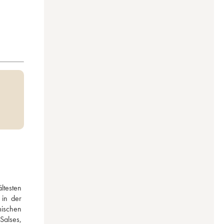
esten 
in der 
ischen 
Salses, 