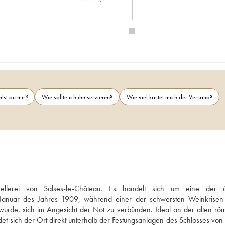
lst du mir?
Wie sollte ich ihn servieren?
Wie viel kostet mich der Versand?
lerei von Salses-le-Château. Es handelt sich um eine der ält
 Januar des Jahres 1909, während einer der schwersten Weinkrisen 
urde, sich im Angesicht der Not zu verbünden. Ideal an der alten röm
ndet sich der Ort direkt unterhalb der Festungsanlagen des Schlosses von 