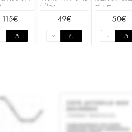
er
auf Lager
auf Lager
115
€
49
€
50
€