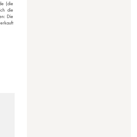
e (die 
ch die 
n: Die 
rkauft 