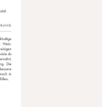
zial.
ERUNG
haltige 
n Wein. 
einigen 
sie du 
wahrt, 
g. Die 
bessere 
och in 
üllen.