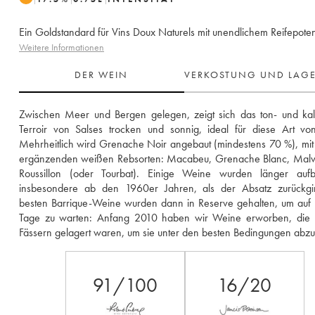
Ein Goldstandard für Vins Doux Naturels mit unendlichem Reifepoten
Weitere Informationen
DER WEIN
VERKOSTUNG UND LAG
Zwischen Meer und Bergen gelegen, zeigt sich das ton- und kalk
Terroir von Salses trocken und sonnig, ideal für diese Art vo
Mehrheitlich wird Grenache Noir angebaut (mindestens 70 %), mit 
ergänzenden weißen Rebsorten: Macabeu, Grenache Blanc, Malvoi
Roussillon (oder Tourbat). Einige Weine wurden länger aufbe
insbesondere ab den 1960er Jahren, als der Absatz zurückgin
besten Barrique-Weine wurden dann in Reserve gehalten, um auf 
Tage zu warten: Anfang 2010 haben wir Weine erworben, die n
Fässern gelagert waren, um sie unter den besten Bedingungen abzuf
91/100
16/20