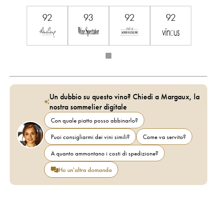
92
93
92
92
Un dubbio su questo vino? Chiedi a Margaux, la
nostra sommelier digitale
Con quale piatto posso abbinarlo?
Puoi consigliarmi dei vini simili?
Come va servito?
A quanto ammontano i costi di spedizione?
Ho un'altra domanda