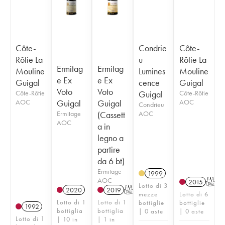
Côte-
Condrie
Côte-
Rôtie La
u
Rôtie La
Ermitag
Ermitag
Mouline
Lumines
Mouline
e Ex
e Ex
Guigal
cence
Guigal
Voto
Voto
Côte-Rôtie
Guigal
Côte-Rôtie
AOC
Guigal
Guigal
AOC
Condrieu
Ermitage
(Cassett
AOC
AOC
a in
legno a
partire
da 6 bt)
Ermitage
1999
AOC
2015
T
Lotto di 3
2020
2019
T
mezze
Lotto di 6
Lotto di 1
Lotto di 1
bottiglie
bottiglie
1992
bottiglia
bottiglia
| 0 aste
| 0 aste
Lotto di 1
| 10 in
| 1 in