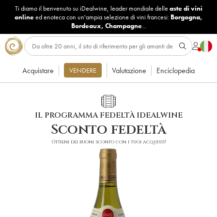
Ti diamo il benvenuto su iDealwine, leader mondiale delle
aste di vini
online
ed enoteca con un'ampia selezione di vini francesi:
Borgogna
,
Bordeaux
,
Champagne
...
Acquistare
Valutazione
Enciclopedia
VENDERE
IL PROGRAMMA FEDELTÀ IDEALWINE
Sconto fedeltà
Ottieni dei buoni sconto con i tuoi acquisti!