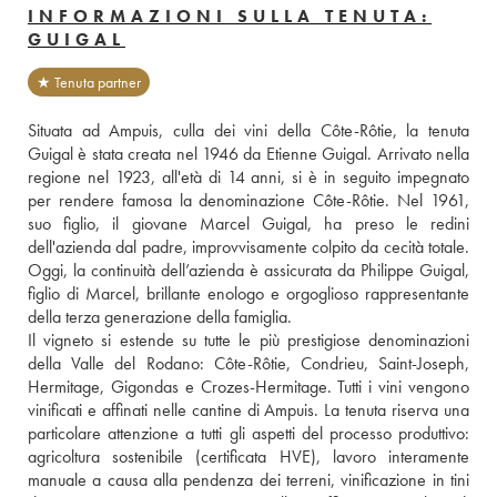
INFORMAZIONI SULLA TENUTA:
GUIGAL
★ Tenuta partner
Situata ad Ampuis, culla dei vini della Côte-Rôtie, la tenuta 
Guigal è stata creata nel 1946 da Etienne Guigal. Arrivato nella 
regione nel 1923, all'età di 14 anni, si è in seguito impegnato 
per rendere famosa la denominazione Côte-Rôtie. Nel 1961, 
suo figlio, il giovane Marcel Guigal, ha preso le redini 
dell'azienda dal padre, improvvisamente colpito da cecità totale. 
Oggi, la continuità dell’azienda è assicurata da Philippe Guigal, 
figlio di Marcel, brillante enologo e orgoglioso rappresentante 
della terza generazione della famiglia.

Il vigneto si estende su tutte le più prestigiose denominazioni 
della Valle del Rodano: Côte-Rôtie, Condrieu, Saint-Joseph, 
Hermitage, Gigondas e Crozes-Hermitage. Tutti i vini vengono 
vinificati e affinati nelle cantine di Ampuis. La tenuta riserva una 
particolare attenzione a tutti gli aspetti del processo produttivo: 
agricoltura sostenibile (certificata HVE), lavoro interamente 
manuale a causa alla pendenza dei terreni, vinificazione in tini 