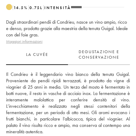
14.5
%
0.75
L
INTENSITÀ
Dagli straordinari pendii di Condrieu, nasce un vino ampio, ricco
e denso, prodotto grazie alla maestria della tenuta Guigal. Ideale
con del foie gras.
Maggiori informazioni
DEGUSTAZIONE E
LA CUVÉE
CONSERVAZIONE
Il Condrieu è il leggendario vino bianco della tenuta Guigal. 
Proveniente da pendii ripidi terrazzati, è prodotto da vigne di 
viognier di 25 anni in media. Un terzo del mosto è fermentato in 
botti nuove, il resto in vasche di acciaio inox. La fermentazione è 
interamente malolattica per conferire densità al vino.  
L’invecchiamento è realizzato negli stessi contenitori della 
fermentazione, per un periodo di otto mesi. Gli aromi evocano i 
frutti bianchi, in particolare l’albicocca, tipica del viognier. Al 
palato il vino risulta ricco e ampio, ma conserva al contempo una 
mineralità autentica.