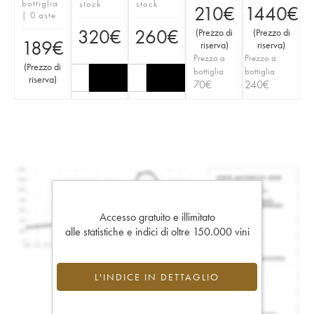
bottiglia
stock
stock
210
€
1440
€
| 0 aste
320
€
260
€
(
Prezzo di
(
Prezzo di
189
€
riserva
)
riserva
)
Prezzo a
Prezzo a
(
Prezzo di
bottiglia
bottiglia
riserva
)
70
€
240
€
Accesso gratuito e illimitato
alle statistiche e indici di oltre 150.000 vini
L'INDICE IN DETTAGLIO