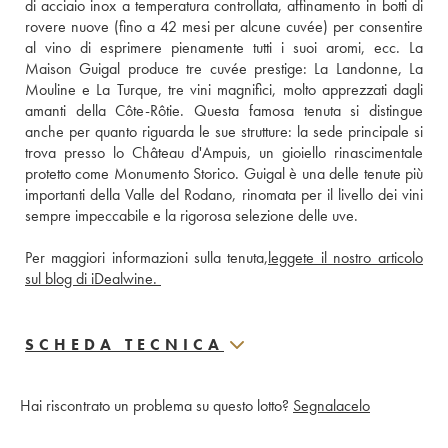
di acciaio inox a temperatura controllata, affinamento in botti di 
rovere nuove (fino a 42 mesi per alcune cuvée) per consentire 
al vino di esprimere pienamente tutti i suoi aromi, ecc. La 
Maison Guigal produce tre cuvée prestige: La Landonne, La 
Mouline e La Turque, tre vini magnifici, molto apprezzati dagli 
amanti della Côte-Rôtie. Questa famosa tenuta si distingue 
anche per quanto riguarda le sue strutture: la sede principale si 
trova presso lo Château d'Ampuis, un gioiello rinascimentale 
protetto come Monumento Storico. Guigal è una delle tenute più 
importanti della Valle del Rodano, rinomata per il livello dei vini 
sempre impeccabile e la rigorosa selezione delle uve.
Per maggiori informazioni sulla tenuta,
leggete il nostro articolo 
sul blog di iDealwine. 
SCHEDA TECNICA
Hai riscontrato un problema su questo lotto?
Segnalacelo