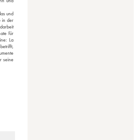
hn und 
as und 
in der 
arbeit 
te für 
ne: La 
rifft, 
umente 
 seine 