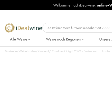
Willkommen auf iDealwine,
online-
Alle Weine
Weine nach Regionen
Unsere 
Startseite
/
Weine kaufen
/
Rhonetal
/
Condrieu Guigal 2022 - Posten von 1 Flasche