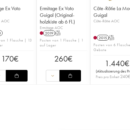
ge Ex Voto
Ermitage Ex Voto
Côte-Rôtie La Mo
l
Guigal (Original-
Guigal
e AOC
holzkiste ab 6 Fl.)
Côte-Rôtie AOC
Ermitage AOC
0
2019
T
2015
T
von 1 Flasche | 13
Posten von 1 Flasche | 1
Posten von 6 Flasch
er
auf Lager
Gebote
170
€
260
€
1.440
€
(
Aktualisierung des Pr
240
Preis pro Einheit