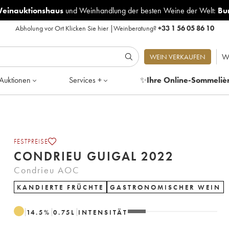
Weinauktionshaus
und
Weinhandlung der besten Weine der Welt:
Bu
Abholung vor Ort
Klicken Sie hier
|
Weinberatung?
+33 1 56 05 86 10
W
WEIN VERKAUFEN
Auktionen
Services +
✨
Ihre Online-Sommeliè
FESTPREISE
CONDRIEU GUIGAL 2022
Condrieu AOC
KANDIERTE FRÜCHTE
GASTRONOMISCHER WEIN
14.5
%
0.75
L
INTENSITÄT