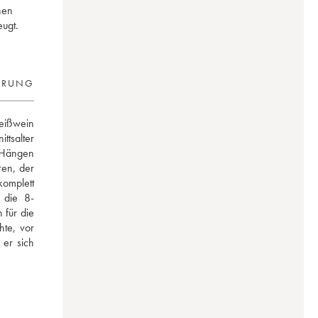
hen
ugt.
ERUNG
eißwein 
tsalter 
 Hängen 
en, der 
mplett 
 die 8-
für die 
e, vor 
er sich 