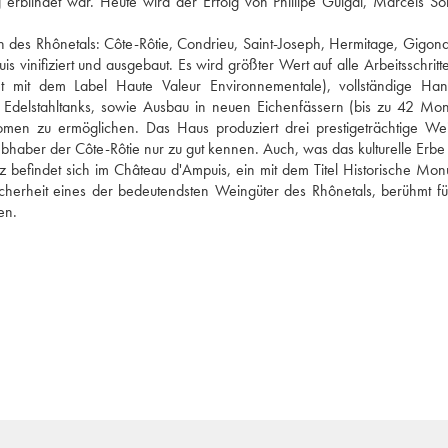
 erblindet war. Heute wird der Erfolg von Phillipe Guigal, Marcels So
en des Rhônetals: Côte-Rôtie, Condrieu, Saint-Joseph, Hermitage, Gigond
vinifiziert und ausgebaut. Es wird größter Wert auf alle Arbeitsschritte 
net mit dem Label Haute Valeur Environnementale), vollständige Hand
n Edelstahltanks, sowie Ausbau in neuen Eichenfässern (bis zu 42 Mona
men zu ermöglichen. Das Haus produziert drei prestigeträchtige Wei
haber der Côte-Rôtie nur zu gut kennen. Auch, was das kulturelle Erbe bet
z befindet sich im Château d'Ampuis, ein mit dem Titel Historische Mon
cherheit eines der bedeutendsten Weingüter des Rhônetals, berühmt für
en.