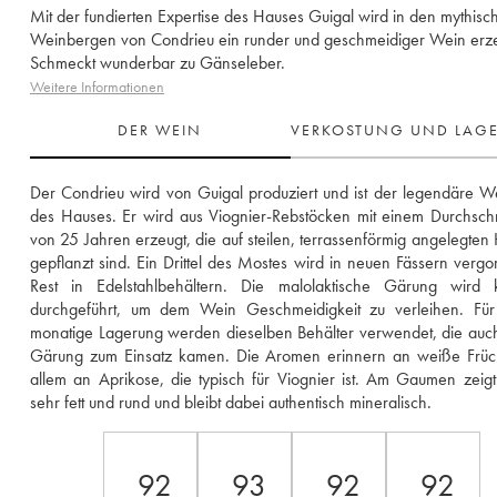
Mit der fundierten Expertise des Hauses Guigal wird in den mythisc
Weinbergen von Condrieu ein runder und geschmeidiger Wein erze
Schmeckt wunderbar zu Gänseleber.
Weitere Informationen
DER WEIN
VERKOSTUNG UND LAG
Der Condrieu wird von Guigal produziert und ist der legendäre W
des Hauses. Er wird aus Viognier-Rebstöcken mit einem Durchschnit
von 25 Jahren erzeugt, die auf steilen, terrassenförmig angelegten
gepflanzt sind. Ein Drittel des Mostes wird in neuen Fässern vergor
Rest in Edelstahlbehältern. Die malolaktische Gärung wird ko
durchgeführt, um dem Wein Geschmeidigkeit zu verleihen. Für
monatige Lagerung werden dieselben Behälter verwendet, die auch 
Gärung zum Einsatz kamen. Die Aromen erinnern an weiße Frücht
allem an Aprikose, die typisch für Viognier ist. Am Gaumen zeigt 
sehr fett und rund und bleibt dabei authentisch mineralisch.
92
93
92
92