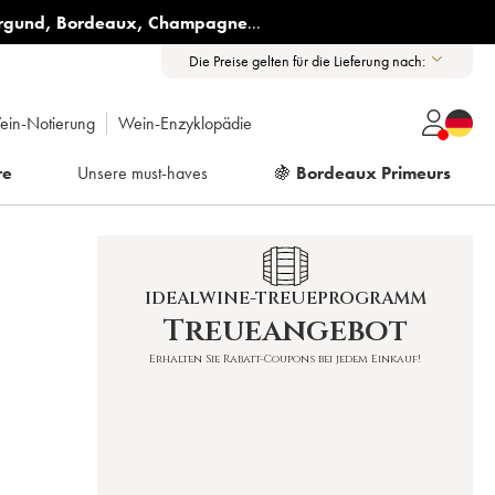
rgund
,
Bordeaux
,
Champagne
...
Die Preise gelten für die Lieferung nach:
ein-Notierung
Wein-Enzyklopädie
re
Unsere must-haves
🍇
Bordeaux Primeurs
IDEALWINE-TREUEPROGRAMM
Treueangebot
Erhalten Sie Rabatt-Coupons bei jedem Einkauf!