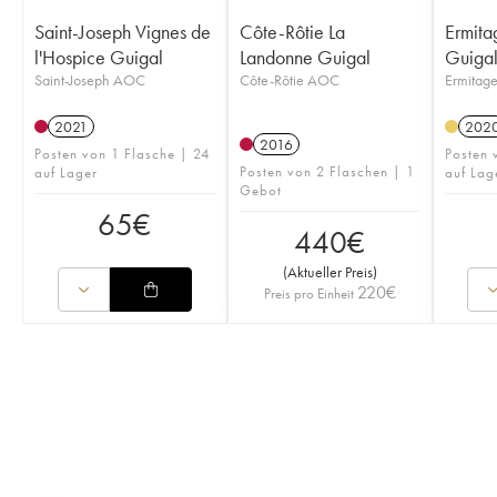
Saint-Joseph Vignes de
Côte-Rôtie La
Ermita
l'Hospice Guigal
Landonne Guigal
Guiga
Saint-Joseph AOC
Côte-Rôtie AOC
Ermitag
2021
202
2016
Posten von 1 Flasche | 24
Posten 
Posten von 2 Flaschen | 1
auf Lager
auf Lag
Gebot
65
€
440
€
(
Aktueller Preis
)
220
€
Preis pro Einheit