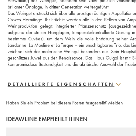
Verwaltung des Weinguts, nachdem sein Vater plötzlich vollständig
brillanter Önologe, in dritter Generation weitergeführt.
Das Weingut erstreckt sich über alle prestigeträchtigen Appellation
Crozes-Hermitage. Ihr Früchte werden alle in den Kellern von Ampuis 
Weinproduktion gelegt: integrierter Pflanzenschutz (ausgezeich
aufgrund der steilen Hanglagen, temperaturkontrollierte Gärung i
bestimmte Cuvées), um dem Wein die volle Entfaltung seiner Aro
Landonne, La Mouline et La Turque – ein unschlagbares Trio, das Lieb
zeichnet sich das malerische Weingut besonders aus: Sein Hauptsit
geschütztes Juwel aus der Renaissance. Das Haus Guigal ist mit Si
kompromisslose Beständigkeit und die akribische Auswahl der Traub
DETAILLIERTE EIGENSCHAFTEN
Haben Sie ein Problem bei diesem Posten festgestellt?
Melden
IDEAWLINE EMPFIEHLT IHNEN