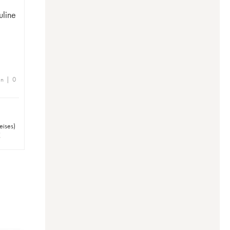
uline
en | 0
eises
)
€