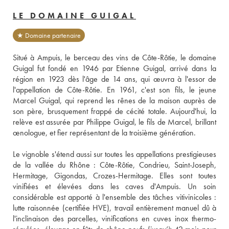
LE DOMAINE GUIGAL
★ Domaine partenaire
Situé à Ampuis, le berceau des vins de Côte-Rôtie, le domaine 
Guigal fut fondé en 1946 par Etienne Guigal, arrivé dans la 
région en 1923 dès l'âge de 14 ans, qui œuvra à l'essor de 
l'appellation de Côte-Rôtie. En 1961, c'est son fils, le jeune 
Marcel Guigal, qui reprend les rênes de la maison auprès de 
son père, brusquement frappé de cécité totale. Aujourd'hui, la 
relève est assurée par Philippe Guigal, le fils de Marcel, brillant 
œnologue, et fier représentant de la troisième génération. 
Le vignoble s'étend aussi sur toutes les appellations prestigieuses 
de la vallée du Rhône : Côte-Rôtie, Condrieu, Saint-Joseph, 
Hermitage, Gigondas, Crozes-Hermitage. Elles sont toutes 
vinifiées et élevées dans les caves d'Ampuis. Un soin 
considérable est apporté à l'ensemble des tâches vitivinicoles : 
lutte raisonnée (certifiée HVE), travail entièrement manuel dû à 
l'inclinaison des parcelles, vinifications en cuves inox thermo-