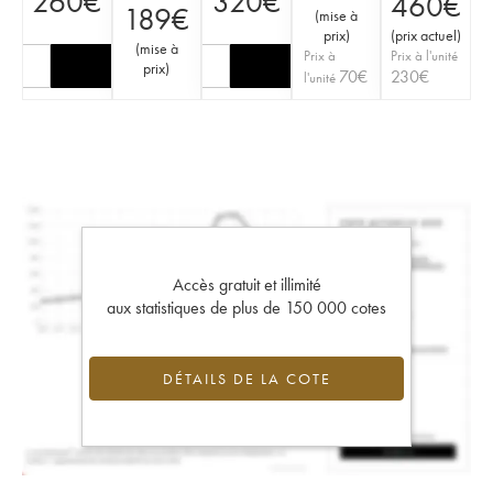
260
€
320
€
460
€
189
€
(
mise à
prix
)
(
prix actuel
)
(
mise à
Prix à
Prix à l'unité
prix
)
70
€
230
€
l'unité
Accès gratuit et illimité
aux statistiques de plus de 150 000 cotes
DÉTAILS DE LA COTE