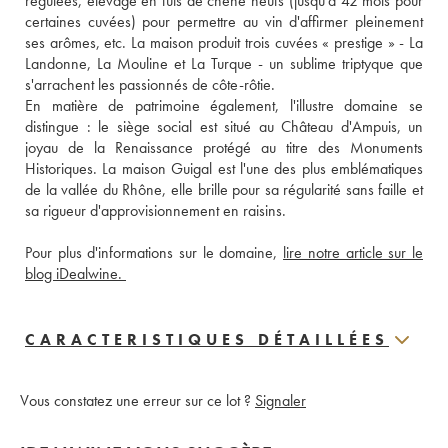
régulées, élevage en fûts de chêne neufs (jusqu’à 42 mois pour 
certaines cuvées) pour permettre au vin d'affirmer pleinement 
ses arômes, etc. La maison produit trois cuvées « prestige » - La 
Landonne, La Mouline et La Turque - un sublime triptyque que 
s'arrachent les passionnés de côte-rôtie. 
En matière de patrimoine également, l'illustre domaine se 
distingue : le siège social est situé au Château d'Ampuis, un 
joyau de la Renaissance protégé au titre des Monuments 
Historiques. La maison Guigal est l'une des plus emblématiques 
de la vallée du Rhône, elle brille pour sa régularité sans faille et 
sa rigueur d'approvisionnement en raisins.
Pour plus d'informations sur le domaine, 
lire notre article sur le 
blog iDealwine. 
CARACTERISTIQUES DÉTAILLÉES
Vous constatez une erreur sur ce lot ?
Signaler