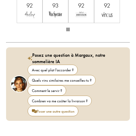
92
93
92
92
Posez une question à Margaux, notre
sommelière IA
Avec quel plat l'accorder ?
Quels vins similaires me conseilles-tu ?
Comment le servir ?
Combien va me coûter la livraison ?
Poser une autre question