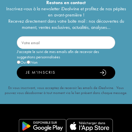
Restons en
contact
Inscrivez-vous à la newsletter iDealwine et profitez de nos pépites
en avant-première !
Recevez directement dans votre boîte mail : nos découvertes du
moment, ventes exclusives, actualités, analyses...
J'accepte le suivi de mes emails afin de recevoir des
suggestions personnalisées
Oui
Non
JE M'INSCRIS
En vous inscrivant, vous acceptez de recevoir les emails de iDealwine. Vous
pouvez vous désabonner à tout moment via le lien présent dans chaque message.