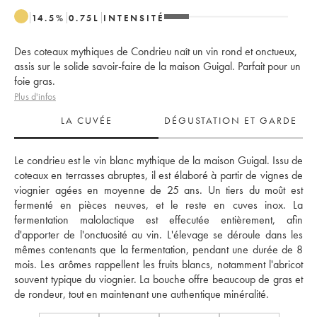
14.5
%
0.75
L
INTENSITÉ
Des coteaux mythiques de Condrieu naît un vin rond et onctueux,
assis sur le solide savoir-faire de la maison Guigal. Parfait pour un
foie gras.
Plus d'infos
LA CUVÉE
DÉGUSTATION ET GARDE
Le condrieu est le vin blanc mythique de la maison Guigal. Issu de 
coteaux en terrasses abruptes, il est élaboré à partir de vignes de 
viognier agées en moyenne de 25 ans. Un tiers du moût est 
fermenté en pièces neuves, et le reste en cuves inox. La 
fermentation malolactique est effecutée entièrement, afin 
d'apporter de l'onctuosité au vin. L'élevage se déroule dans les 
mêmes contenants que la fermentation, pendant une durée de 8 
mois. Les arômes rappellent les fruits blancs, notamment l'abricot 
souvent typique du viognier. La bouche offre beaucoup de gras et 
de rondeur, tout en maintenant une authentique minéralité.