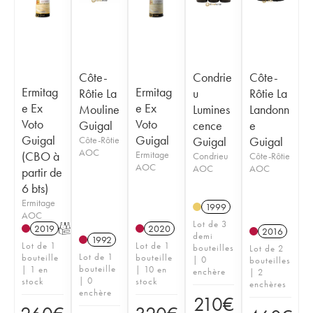
Côte-
Condrie
Côte-
Ermitag
Ermitag
Rôtie La
u
Rôtie La
e Ex
e Ex
Mouline
Lumines
Landonn
Voto
Voto
Guigal
cence
e
Guigal
Guigal
Côte-Rôtie
Guigal
Guigal
AOC
(CBO à
Ermitage
Condrieu
Côte-Rôtie
AOC
AOC
AOC
partir de
6 bts)
Ermitage
1999
AOC
Lot de 3
2019
T
2020
2016
demi
1992
Lot de 1
Lot de 1
bouteilles
Lot de 2
Lot de 1
bouteille
bouteille
| 0
bouteilles
bouteille
| 1 en
| 10 en
enchère
| 2
| 0
stock
stock
enchères
enchère
210
€