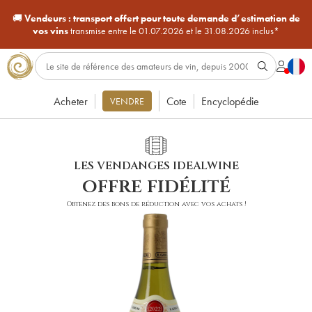
🚚
Vendeurs :
transport offert pour toute demande d’estimation de
vos vins
transmise entre le 01.07.2026 et le 31.08.2026 inclus*
Acheter
Cote
Encyclopédie
VENDRE
LES VENDANGES IDEALWINE
offre fidélité
Obtenez des bons de réduction avec vos achats !