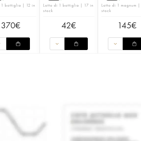
 1 bottiglia | 12 in
Lotto di 1 bottiglia | 17 in
Lotto di 1 magnum |
stock
stock
370
€
42
€
145
€