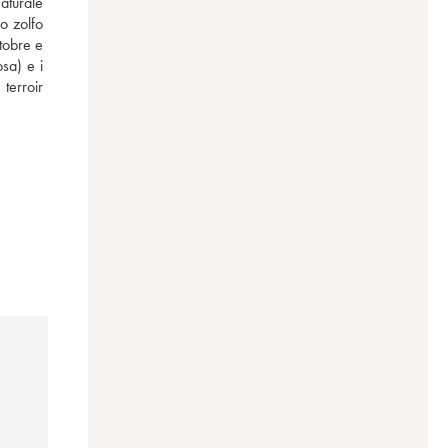
aturale 
o zolfo 
obre e 
sa) e i 
terroir 