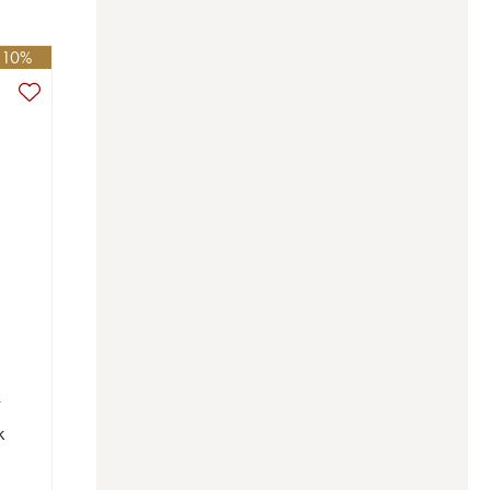
- 10%
T
k