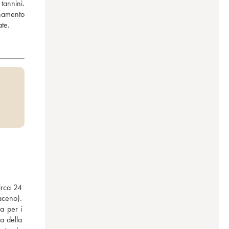
tannini. 
namento 
ate.
irca 24 
aceno). 
 per i 
a della 