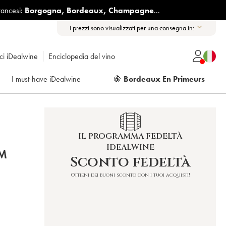
rancesi:
Borgogna
,
Bordeaux
,
Champagne
...
I prezzi sono visualizzati per una consegna in:
ici iDealwine
Enciclopedia del vino
I must-have iDealwine
🍇
Bordeaux En Primeurs
IL PROGRAMMA FEDELTÀ
IDEALWINE
FM
Sconto fedeltà
Ottieni dei buoni sconto con i tuoi acquisti!