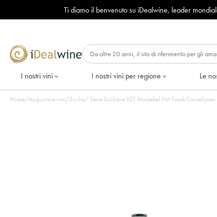
Ti diamo il benvenuto su iDealwine, leader mondia
I nostri vini
I nostri vini per regione
Le nos
Home
/
Acquistare vini
/
Sicilia
/