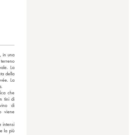
 in una 
terreno 
ale. La 
a della 
vée. La 
. 
fica che 
 tini di 
ino di 
o viene 
intensi 
 la più 