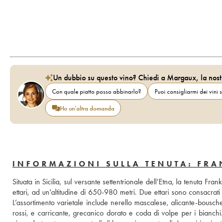
Un dubbio su questo vino? Chiedi a Margaux, la nost
Con quale piatto posso abbinarlo?
Puoi consigliarmi dei vini s
Ho un'altra domanda
INFORMAZIONI SULLA TENUTA: FRA
Situata in Sicilia, sul versante settentrionale dell’Etna, la tenuta Fr
ettari, ad un'altitudine di 650-980 metri. Due ettari sono consacrati 
L’assortimento varietale include nerello mascalese, alicante-bousche
rossi, e carricante, grecanico dorato e coda di volpe per i bianchi.