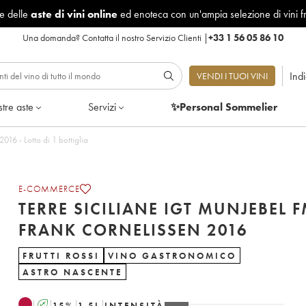
le delle
aste di vini online
ed enoteca con un'ampia selezione di vini f
Una domanda?
Contatta il nostro Servizio Clienti
|
+33 1 56 05 86 10
Ind
VENDI I TUOI VINI
tre aste
Servizi
✨Personal Sommelier
Terre Siciliane IGT Munjebel FM Frank Cornelissen 2016 - Lotto di 1 bottiglia
E-COMMERCE
TERRE SICILIANE IGT MUNJEBEL 
FRANK CORNELISSEN 2016
FRUTTI ROSSI
VINO GASTRONOMICO
ASTRO NASCENTE
A
15
%
1.5
L
INTENSITÀ