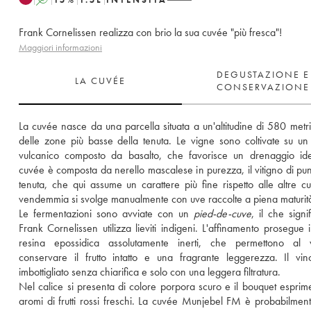
Frank Cornelissen realizza con brio la sua cuvée "più fresca"!
Maggiori informazioni
DEGUSTAZIONE E
LA CUVÉE
CONSERVAZIONE
La cuvée nasce da una parcella situata a un'altitudine di 580 metri,
delle zone più basse della tenuta. Le vigne sono coltivate su un 
vulcanico composto da basalto, che favorisce un drenaggio ide
cuvée è composta da nerello mascalese in purezza, il vitigno di punt
tenuta, che qui assume un carattere più fine rispetto alle altre cu
vendemmia si svolge manualmente con uve raccolte a piena maturità
Le fermentazioni sono avviate con un 
pied-de-cuve
, il che signi
Frank Cornelissen utilizza lieviti indigeni. L'affinamento prosegue in
resina epossidica assolutamente inerti, che permettono al v
conservare il frutto intatto e una fragrante leggerezza. Il vin
imbottigliato senza chiarifica e solo con una leggera filtratura. 
Nel calice si presenta di colore porpora scuro e il bouquet esprime 
aromi di frutti rossi freschi. La cuvée Munjebel FM è probabilmente