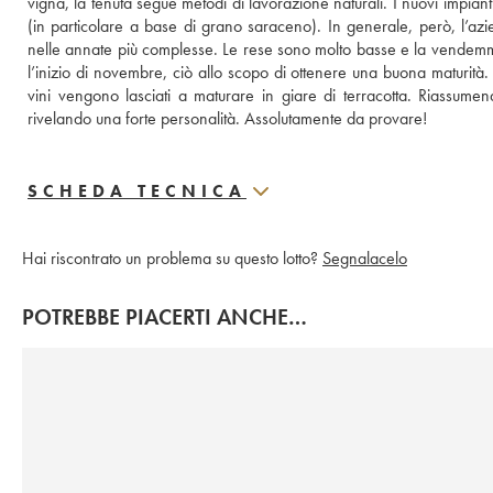
vigna, la tenuta segue metodi di lavorazione naturali. I nuovi impian
(in particolare a base di grano saraceno). In generale, però, l’azien
nelle annate più complesse. Le rese sono molto basse e la vendemmia,
l’inizio di novembre, ciò allo scopo di ottenere una buona maturità. In 
vini vengono lasciati a maturare in giare di terracotta. Riassumendo
rivelando una forte personalità. Assolutamente da provare!
SCHEDA TECNICA
Hai riscontrato un problema su questo lotto?
Segnalacelo
POTREBBE PIACERTI ANCHE…