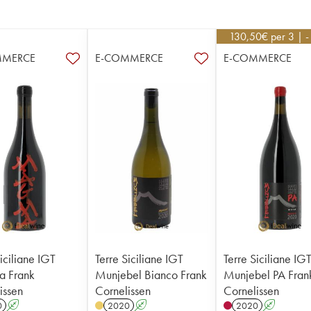
130,50
€
per 3 | 
MMERCE
E-COMMERCE
E-COMMERCE
iciliane IGT
Terre Siciliane IGT
Terre Siciliane IG
 Frank
Munjebel Bianco Frank
Munjebel PA Fran
issen
Cornelissen
Cornelissen
0
A
2020
A
2020
A