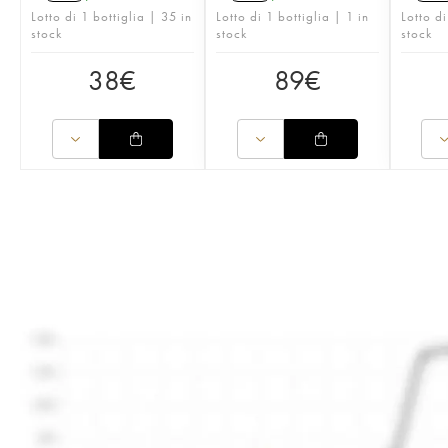
Lotto di 1 bottiglia | 35 in
Lotto di 1 bottiglia | 1 in
Lotto di
stock
stock
stock
38
€
89
€