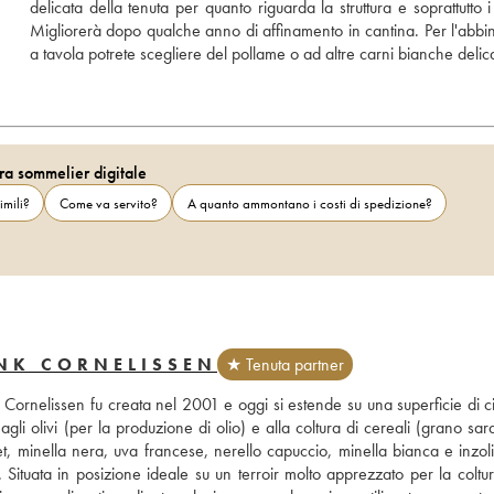
delicata della tenuta per quanto riguarda la struttura e soprattutto i 
Migliorerà dopo qualche anno di affinamento in cantina. Per l'abbi
a tavola potrete scegliere del pollame o ad altre carni bianche delic
ra sommelier digitale
imili?
Come va servito?
A quanto ammontano i costi di spedizione?
NK CORNELISSEN
★ Tenuta partner
ank Cornelissen fu creata nel 2001 e oggi si estende su una superficie di c
agli olivi (per la produzione di olio) e alla coltura di cereali (grano sar
t, minella nera, uva francese, nerello capuccio, minella bianca e inzolia
 Situata in posizione ideale su un terroir molto apprezzato per la coltur