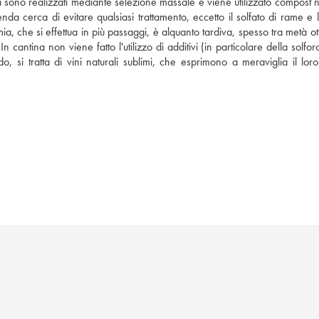
ti sono realizzati mediante selezione massale e viene utilizzato compost n
da cerca di evitare qualsiasi trattamento, eccetto il solfato di rame e l
 che si effettua in più passaggi, è alquanto tardiva, spesso tra metà ott
cantina non viene fatto l'utilizzo di additivi (in particolare della solforo
, si tratta di vini naturali sublimi, che esprimono a meraviglia il loro 