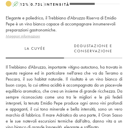
A
12
%
0.75
L
INTENSITÀ
Elegante e poliedrico, il Trebbiano d'Abruzzo Riserva di Emidio
Pepe è un vino bianco capace di accompagnare innumerevoli
preparazioni gastronomiche.
Maggiori informazioni
DEGUSTAZIONE E
LA CUVÉE
CONSERVAZIONE
Il Trebbiano d’Abruzzo, importante vitigno autoctono, ha trovato in 
questa regione ed in particolare nell'area che va da Teramo a 
Pescara, il suo habitat naturale. Il risultato è un vino bianco di 
buon corpo, la cui ottima acidità è accompagnata da un piacevole 
equilibrio aromatico, che crea un insieme di grande ricchezza. Da 
sempre riconosciuta come una tra le migliori e le più fedeli 
interpreti, la tenuta Emidio Pepe produce ogni anno vini profondi 
e appaganti, il cui tono minerale e bella intensità, sono un vero 
marchio di fabbrica. Il mare Adriatico da una parte, il Gran Sasso 
e le sue notevoli escursioni termiche dall’altro, danno vita a un 
vino bianco di grande longevità, elegante e raffinato. 