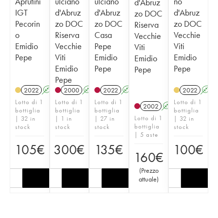
Aprutini
ulciano
ulciano
no
d'Abruz
IGT
d'Abruz
d'Abruz
d'Abruz
zo DOC
Pecorin
zo DOC
zo DOC
zo DOC
Riserva
o
Riserva
Casa
Vecchie
Vecchie
Emidio
Vecchie
Pepe
Viti
Viti
Pepe
Viti
Emidio
Emidio
Emidio
Emidio
Pepe
Pepe
Pepe
Pepe
2022
A
2000
A
2022
A
2022
A
Lotto di 1
Lotto di 1
Lotto di 1
Lotto di 1
2002
A
bottiglia
bottiglia
bottiglia
bottiglia
Lotto di 1
| 32 in
| 1 in
| 27 in
| 32 in
bottiglia
stock
stock
stock
stock
| 5 aste
105
€
300
€
135
€
100
€
160
€
(
Prezzo
attuale
)