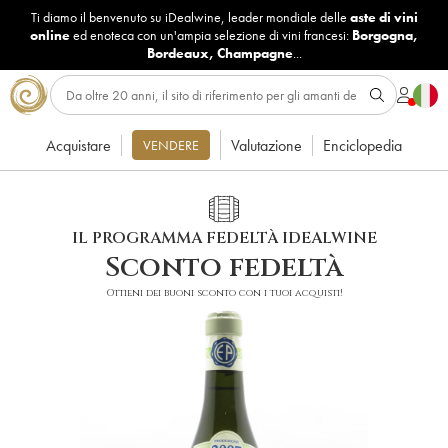
Ti diamo il benvenuto su iDealwine, leader mondiale delle
aste di vini
online
ed enoteca con un'ampia selezione di vini francesi:
Borgogna
,
Bordeaux
,
Champagne
...
Acquistare
Valutazione
Enciclopedia
VENDERE
IL PROGRAMMA FEDELTÀ IDEALWINE
Sconto fedeltà
Ottieni dei buoni sconto con i tuoi acquisti!