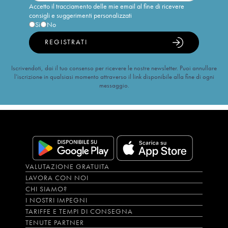
Accetto il tracciamento delle mie email al fine di ricevere
consigli e suggerimenti personalizzati
Sì
No
REGISTRATI
Iscrivendoti, dai il tuo consenso per ricevere le nostre newsletter. Puoi annullare
l’iscrizione in qualsiasi momento attraverso il link disponibile alla fine di ogni
messaggio.
VALUTAZIONE GRATUITA
LAVORA CON NOI
CHI SIAMO?
I NOSTRI IMPEGNI
TARIFFE E TEMPI DI CONSEGNA
TENUTE PARTNER