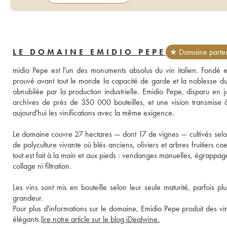
LE DOMAINE EMIDIO PEPE
★ Domaine parte
midio Pepe est l'un des monuments absolus du vin italien. Fondé
prouvé avant tout le monde la capacité de garde et la noblesse 
obnubilée par la production industrielle. Emidio Pepe, disparu en 
archives de près de 350 000 bouteilles, et une vision transmise à s
aujourd'hui les vinifications avec la même exigence.

Le domaine couvre 27 hectares — dont 17 de vignes — cultivés selon
de polyculture vivante où blés anciens, oliviers et arbres fruitiers 
tout est fait à la main et aux pieds : vendanges manuelles, égrappag
collage ni filtration. 

Les vins sont mis en bouteille selon leur seule maturité, parfois pl
grandeur.
Pour plus d'informations sur le domaine, Emidio Pepe produit des vins 
élégants.
lire notre article sur le blog iDealwine.