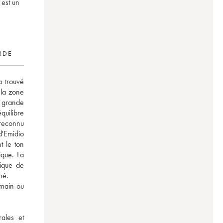
 est un
RDE
 trouvé 
la zone 
 grande 
uilibre 
econnu 
'Emidio 
 le ton 
que. La 
ique de 
né. 
main ou 
ales et 