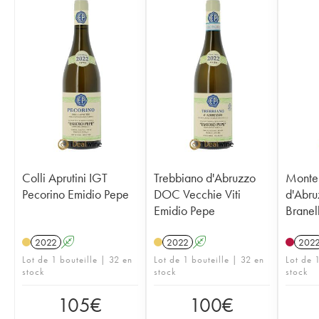
Colli Aprutini IGT
Trebbiano d'Abruzzo
Monte
Pecorino Emidio Pepe
DOC Vecchie Viti
d'Abr
Emidio Pepe
Branel
2022
A
2022
A
202
Lot de 1 bouteille | 32 en
Lot de 1 bouteille | 32 en
Lot de 
stock
stock
stock
105
€
100
€