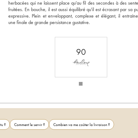
herbacées qui ne laissent place qu'au fil des secondes à des senteu
fruitées. En bouche, il est aussi équilibré qu'il est écrasant par sa p
expressive. Plein et enveloppant, complexe et élégant, il entraîne 
une finale de grande persistance gustative.
90
tu ?
Comment le servir ?
Combien va me coûter la livraison ?