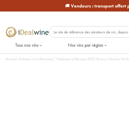
🚚
Vendeurs :
transport offert
Tous nos vins
Nos vins par région
Accueil
/
Acheter vins
/
Abruzzes
/
Trebbiano d'Abruzzo DOC Riserva Vecchie Viti Em