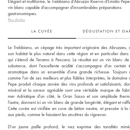
Élégant et multiforme, le Trebbiano d'Abruzzo Riserva d'Emidio Pepe
vin blanc capable d'accompagner d'innombrables préparations
gastronomiques.
Plus d'infos
LA CUVÉE
DÉGUSTATION ET GA
Le Trebbiano, un cépage très important originaire des Abruzzes, a
son habitat le plus naturel dans cette région et en particulier dans 
qui s'étend de Teramo à Pescara. Le résultat est un vin blanc de
substance, dont l'excellente acidité s'accompagne d'un certain éq
aromatique dans un ensemble d'une grande richesse. Toujours r
comme l'un de ses meilleurs et plus fidèles interprètes, le domaine d
Pepe produit chaque année des vins profonds et satisfaisants, dont
minéral et la saveur agréable sont une véritable marque de fabri
mer Adriatique d'un côté, le Gran Sasso et son amplitude therm
l'autre, donnent ici un vin blanc de grande longévité, élégant et raffi
Cette cuvée est vinifiée en cuve de béton neutre, et pressée à la 
aux pieds, comme le faisaient les ancêtres du vigneron. 
D'un jaune paille profond, le nez exprime des tonalités minér