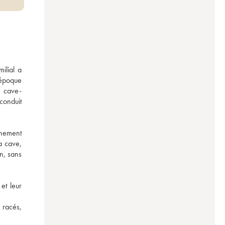
lial a 
époque 
e cave-
onduit 
nement 
a cave, 
, sans 
t leur 
 racés, 