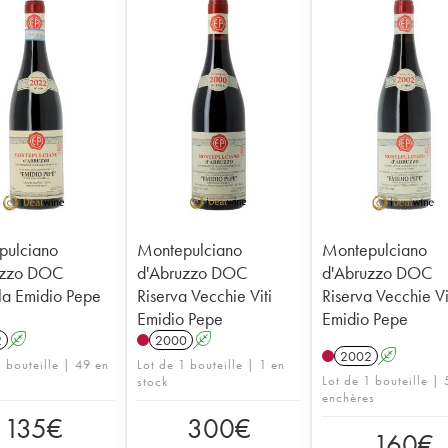
pulciano
Montepulciano
Montepulciano
uzzo DOC
d'Abruzzo DOC
d'Abruzzo DOC
la Emidio Pepe
Riserva Vecchie Viti
Riserva Vecchie Vi
Emidio Pepe
Emidio Pepe
2
A
2000
A
2002
A
1 bouteille | 49 en
Lot de 1 bouteille | 1 en
Lot de 1 bouteille | 
stock
enchères
135
€
300
€
160
€