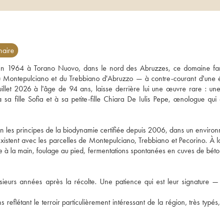
naire
 en 1964 à Torano Nuovo, dans le nord des Abruzzes, ce domaine fami
du Montepulciano et du Trebbiano d'Abruzzo — à contre-courant d'une 
juillet 2026 à l'âge de 94 ans, laisse derrière lui une œuvre rare : un
a fille Sofia et à sa petite-fille Chiara De Iulis Pepe, œnologue qui c
 les principes de la biodynamie certifiée depuis 2006, dans un environ
coexistent avec les parcelles de Montepulciano, Trebbiano et Pecorino. À l
e à la main, foulage au pied, fermentations spontanées en cuves de béton
usieurs années après la récolte. Une patience qui est leur signature — e
reflétant le terroir particulièrement intéressant de la région, très typés,