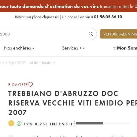
 pour toute demande d’estimation de vos vins
transmise entre le 
Retrait sur place
cliquez ici
|
Un conseil en vin ?
01 56 05 86 10
VENDRE MES VINS
Nos enchères
Services +
✨
Mon Som
idio Pepe 2007 - Lot de 1 bouteille
E-CAVISTE
TREBBIANO D'ABRUZZO DOC
RISERVA VECCHIE VITI EMIDIO PE
2007
A
12
%
0.75
L
INTENSITÉ