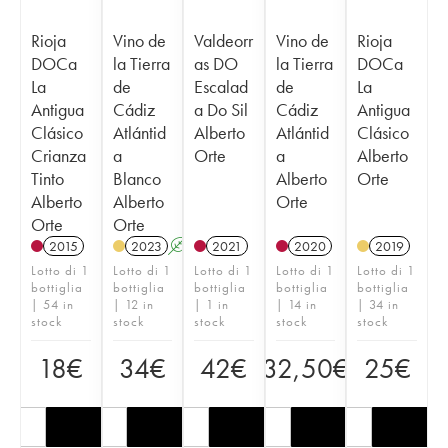
Rioja
Vino de
Valdeorr
Vino de
Rioja
DOCa
la Tierra
as DO
la Tierra
DOCa
La
de
Escalad
de
La
Antigua
Cádiz
a Do Sil
Cádiz
Antigua
Clásico
Atlántid
Alberto
Atlántid
Clásico
Crianza
a
Orte
a
Alberto
Tinto
Blanco
Alberto
Orte
Alberto
Alberto
Orte
Orte
Orte
2015
2023
A
2021
2020
2019
Lotto di 1
Lotto di 1
Lotto di 1
Lotto di 1
Lotto di 1
bottiglia
bottiglia
bottiglia
bottiglia
bottiglia
| 54 in
| 12 in
| 1 in
| 14 in
| 34 in
stock
stock
stock
stock
stock
18
€
34
€
42
€
32,50
€
25
€