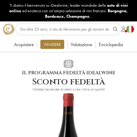
Ti diamo il benvenuto su iDealwine, leader mondiale delle
aste di vini
online
ed enoteca con un'ampia selezione di vini francesi:
Borgogna
,
Bordeaux
,
Champagne
...
Acquistare
Valutazione
Enciclopedia
VENDERE
IL PROGRAMMA FEDELTÀ IDEALWINE
Sconto fedeltà
Ottieni dei buoni sconto con i tuoi acquisti!