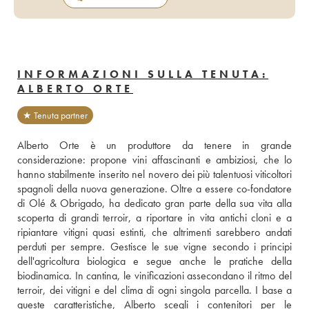
INFORMAZIONI SULLA TENUTA:
ALBERTO ORTE
★ Tenuta partner
Alberto Orte è un produttore da tenere in grande 
considerazione: propone vini affascinanti e ambiziosi, che lo 
hanno stabilmente inserito nel novero dei più talentuosi viticoltori 
spagnoli della nuova generazione. Oltre a essere co-fondatore 
di Olé & Obrigado, ha dedicato gran parte della sua vita alla 
scoperta di grandi terroir, a riportare in vita antichi cloni e a 
ripiantare vitigni quasi estinti, che altrimenti sarebbero andati 
perduti per sempre. Gestisce le sue vigne secondo i principi 
dell'agricoltura biologica e segue anche le pratiche della 
biodinamica. In cantina, le vinificazioni assecondano il ritmo del 
terroir, dei vitigni e del clima di ogni singola parcella. I base a 
queste caratteristiche, Alberto scegli i contenitori per le 