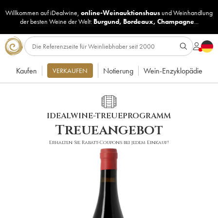
Willkommen auf iDealwine,
online-Weinauktionshaus
und
Weinhandlung
der besten Weine der Welt:
Burgund
,
Bordeaux
,
Champagne
...
Kaufen
Notierung
Wein-Enzyklopädie
VERKAUFEN
IDEALWINE-TREUEPROGRAMM
Treueangebot
Erhalten Sie Rabatt-Coupons bei jedem Einkauf!