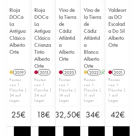
Rioja
Rioja
Vino de
Vino de
Valdeorr
DOCa
DOCa
la Tierra
la Tierra
as DO
La
La
de
de
Escalad
Antigua
Antigua
Cádiz
Cádiz
a Do Sil
Clásico
Clásico
Atlántid
Atlántid
Alberto
Alberto
Crianza
a
a
Orte
Orte
Tinto
Alberto
Blanco
Alberto
Orte
Alberto
Orte
Orte
2019
2015
2020
2023
A
2021
Posten
Posten
Posten
Posten
Posten
von 1
von 1
von 1
von 1
von 1
Flasche |
Flasche |
Flasche |
Flasche |
Flasche |
34 auf
54 auf
14 auf
11 auf
1 auf
Lager
Lager
Lager
Lager
Lager
25
€
18
€
32,50
€
34
€
42
€