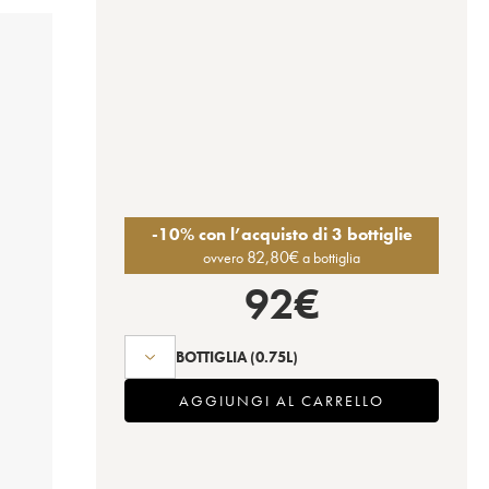
-10% con l’acquisto di 3 bottiglie
82,80
€
ovvero
a bottiglia
92
€
BOTTIGLIA
(0.75L)
AGGIUNGI AL CARRELLO