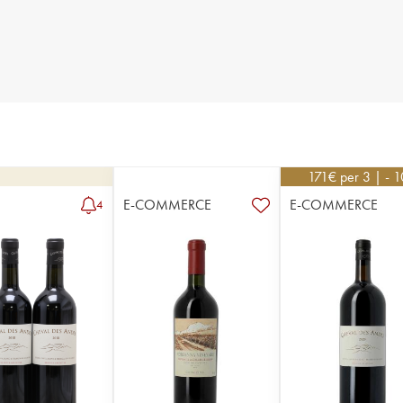
171
€
per 3 | - 
E-COMMERCE
E-COMMERCE
4