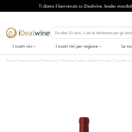
Ti diamo il benvenuto su iDealwine, leader mondia
I nostri vini
I nostri vini per regione
Le nos
Home
/
Acquistare vini
/
Mendoza
/
Mendoza Catena Zapata Nicolas (Cassetta in leg