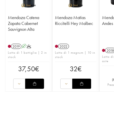
Mendoza Catena
Mendoza Matias
Mendo
Zapata Cabernet
Riccitelli Hey Malbec
Andes
Sauvignon Alta
2019
A
K
2022
2018
Lotto di 1 bottiglia | 2 in
Lotto di 1 magnum | 10 in
Lotto di
stock
stock
aste
37,50
€
32
€
(
Prezz