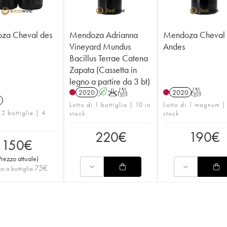
za Cheval des
Mendoza Adrianna
Mendoza Cheval 
Vineyard Mundus
Andes
Bacillus Terrae Catena
Zapata (Cassetta in
legno a partire da 3 bt)
2020
A
K
T
2020
T
Lotto di 1 bottiglia | 10 in
Lotto di 1 magnum |
 2 bottiglie | 4
stock
stock
220
€
190
€
150
€
Prezzo attuale
)
75
€
o a bottiglia