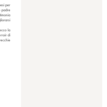
si per 
o padre 
timonia 
iorarsi 
ecco la 
roir di 
ecchie 