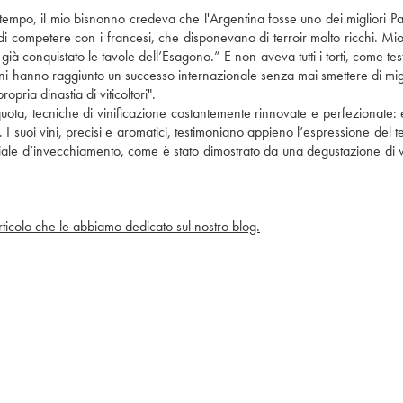
mpo, il mio bisnonno credeva che l'Argentina fosse uno dei migliori Pae
 di competere con i francesi, che disponevano di terroir molto ricchi. Mi
ià conquistato le tavole dell’Esagono.” E non aveva tutti i torti, come tes
ini hanno raggiunto un successo internazionale senza mai smettere di migl
opria dinastia di viticoltori".
 quota, tecniche di vinificazione costantemente rinnovate e perfezionate: 
 suoi vini, precisi e aromatici, testimoniano appieno l’espressione del ter
iale d’invecchiamento, come è stato dimostrato da una degustazione di v
articolo che le abbiamo dedicato sul nostro blog.