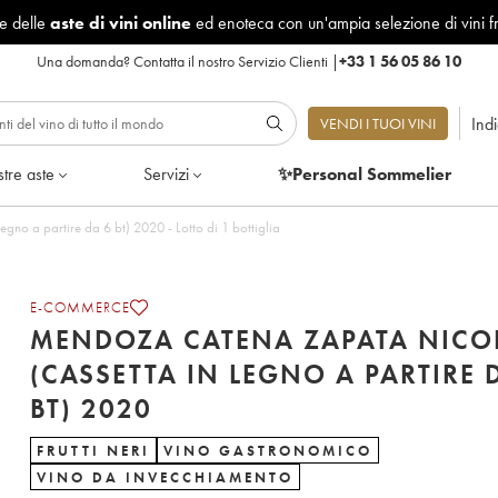
le delle
aste di vini online
ed enoteca con un'ampia selezione di vini f
Una domanda?
Contatta il nostro Servizio Clienti
|
+33 1 56 05 86 10
Ind
VENDI I TUOI VINI
tre aste
Servizi
✨Personal Sommelier
no a partire da 6 bt) 2020 - Lotto di 1 bottiglia
E-COMMERCE
MENDOZA CATENA ZAPATA NICO
(CASSETTA IN LEGNO A PARTIRE 
BT) 2020
FRUTTI NERI
VINO GASTRONOMICO
VINO DA INVECCHIAMENTO