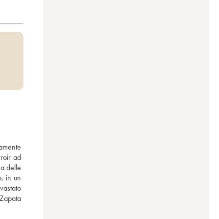
ramente 
oir ad 
a delle 
 in un 
astato 
 Zapata 