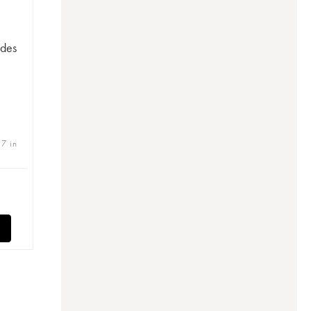
des
 7 in