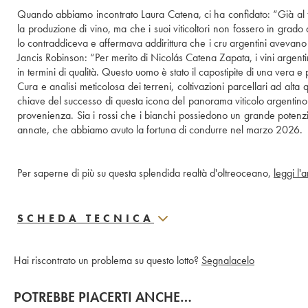
Quando abbiamo incontrato Laura Catena, ci ha confidato: “Già al te
la produzione di vino, ma che i suoi viticoltori non fossero in grado
lo contraddiceva e affermava addirittura che i cru argentini avevano g
Jancis Robinson: “Per merito di Nicolás Catena Zapata, i vini argent
in termini di qualità. Questo uomo è stato il capostipite di una vera e pr
Cura e analisi meticolosa dei terreni, coltivazioni parcellari ad alta
chiave del successo di questa icona del panorama viticolo argentino. I
provenienza. Sia i rossi che i bianchi possiedono un grande potenz
annate, che abbiamo avuto la fortuna di condurre nel marzo 2026.
Per saperne di più su questa splendida realtà d'oltreoceano, 
leggi l'
SCHEDA TECNICA
Hai riscontrato un problema su questo lotto?
Segnalacelo
POTREBBE PIACERTI ANCHE…