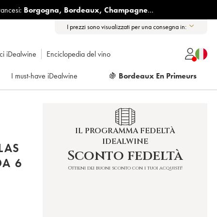
rancesi:
Borgogna
,
Bordeaux
,
Champagne
...
I prezzi sono visualizzati per una consegna in:
ici iDealwine
Enciclopedia del vino
I must-have iDealwine
🍇
Bordeaux En Primeurs
IL PROGRAMMA FEDELTÀ
IDEALWINE
LAS
Sconto fedeltà
DA 6
Ottieni dei buoni sconto con i tuoi acquisti!