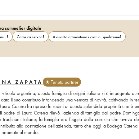
ra sommelier digitale
imili?
Come va servito?
A quanto ammontano i costi di spedizione?
ENA ZAPATA
★ Tenuta partner
 viticola argentina; questa famiglia di origini italiane si è impegnata du
to il suo contributo infondendo una ventata di novità, coltivando in terr
 Laura Catena ha ripreso le redini di questa splendida proprietà che è un
il padre di Laura Catena rilevò l'azienda di famiglia dal padre Domingo,
radizioni italiane; la famiglia era fuggita dalla carestia che aveva dev
contribuito alla costruzione dell'azienda, tanto che oggi la Bodega Catena
ù rinomate al mondo.