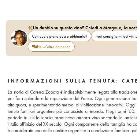
Un dubbio su questo vino? Chiedi a Margaux, la nost
Con quale piatto posso abbinarlo?
Puoi consigliarmi dei vini s
Ho un'altra domanda
INFORMAZIONI SULLA TENUTA: CAT
La storia di Catena Zapata è indissolubilmente legata alla tradizione
per far risplendere la reputazione del Paese. Ogni generazione ha da
alta quota, e sperimentando metodi di vinificazione innovativi. Oggi
tenute familiari argentine più conosciute al mondo. Negli anni ’60, 
periodo in cui la tenuta produceva ancora vino secondo le antiche t
l'Italia all'inizio del XX secolo. Ogni componente della famiglia ha 
è considerata una delle cantine argentine a conduzione familiare pi