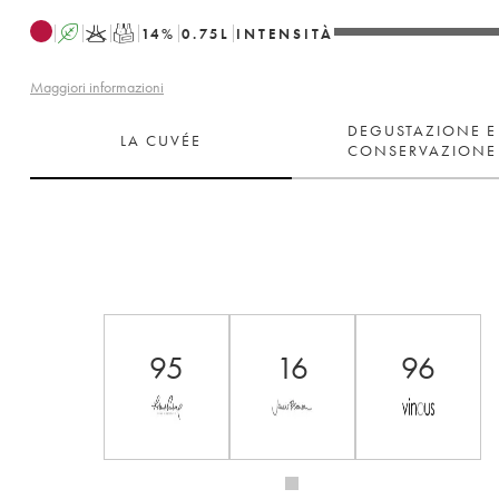
A
K
T
14
%
0.75
L
INTENSITÀ
Maggiori informazioni
DEGUSTAZIONE E
LA CUVÉE
CONSERVAZIONE
95
16
96