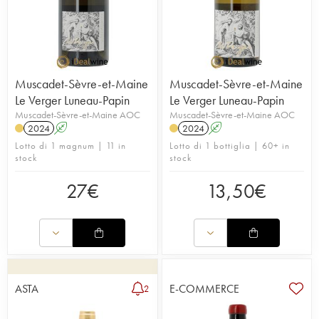
Muscadet-Sèvre-et-Maine
Muscadet-Sèvre-et-Maine
Le Verger Luneau-Papin
Le Verger Luneau-Papin
Muscadet-Sèvre-et-Maine AOC
Muscadet-Sèvre-et-Maine AOC
2024
A
2024
A
Lotto di 1 magnum | 11 in
Lotto di 1 bottiglia | 60+ in
stock
stock
27
€
13,50
€
ASTA
E-COMMERCE
2