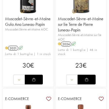
Muscadet-Sèvre-et-Maine
Muscadet-Sèvre-et-Maine
Gula Ana Luneau-Papin
sur lie Terre de Pierre
Muscadet-Sèvre-et-Maine AOC
Luneau-Papin
Muscadet-Sèvre-et-Maine sur lie
AOC
2024
A
2021
A
Lotto di 1 bottiglia | 46 in
Lotto di 1 bottiglia | 1 in stock
stock
30
€
23
€
E-COMMERCE
E-COMMERCE