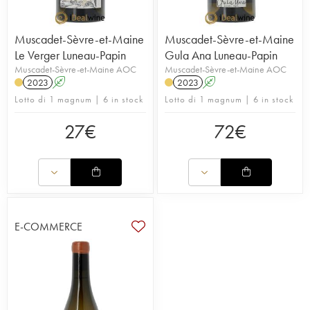
Muscadet-Sèvre-et-Maine
Muscadet-Sèvre-et-Maine
Le Verger Luneau-Papin
Gula Ana Luneau-Papin
Muscadet-Sèvre-et-Maine AOC
Muscadet-Sèvre-et-Maine AOC
2023
A
2023
A
Lotto di 1 magnum | 6 in stock
Lotto di 1 magnum | 6 in stock
27
€
72
€
E-COMMERCE