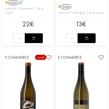
2022
A
2024
Lotto di 1 bottiglia | 14 in
stock
Lotto di 1 bottiglia | 6 in stock
22
€
13
€
E-COMMERCE
E-COMMERCE
Last call