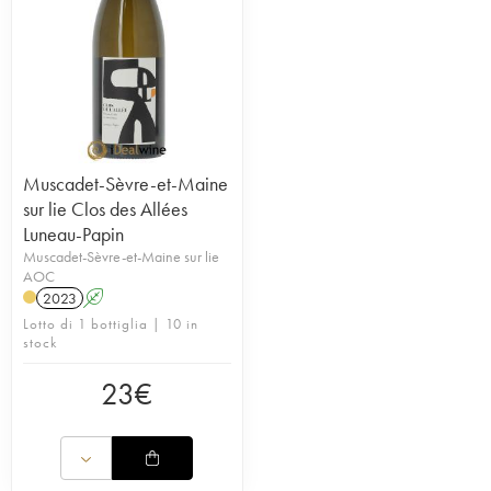
Muscadet-Sèvre-et-Maine
sur lie Clos des Allées
Luneau-Papin
Muscadet-Sèvre-et-Maine sur lie
AOC
2023
A
Lotto di 1 bottiglia | 10 in
stock
23
€