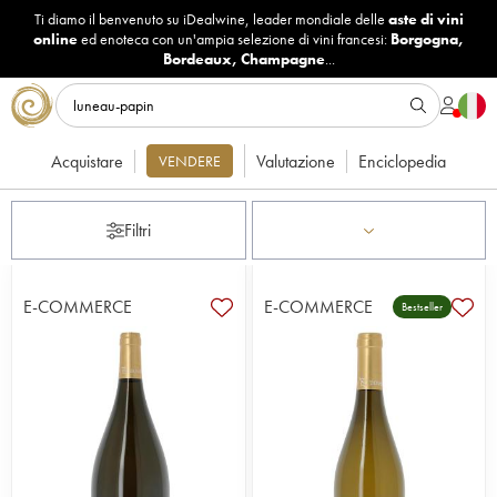
Ti diamo il benvenuto su iDealwine, leader mondiale delle
aste di vini
online
ed enoteca con un'ampia selezione di vini francesi:
Borgogna
,
Bordeaux
,
Champagne
...
Acquistare
Valutazione
Enciclopedia
VENDERE
Filtri
E-COMMERCE
E-COMMERCE
Bestseller