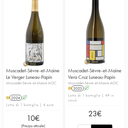
Muscadet-Sèvre-et-Maine
Muscadet-Sèvre-et-Maine
Le Verger Luneau-Papin
Vera Cruz Luneau-Papin
Muscadet-Sèvre-et-Maine AOC
Muscadet-Sèvre-et-Maine AOC
2023
A
Lotto di 1 bottiglia | 49 in
2024
A
stock
Lotto di 1 bottiglia | 4 aste
23
€
10
€
(
Prezzo attuale
)