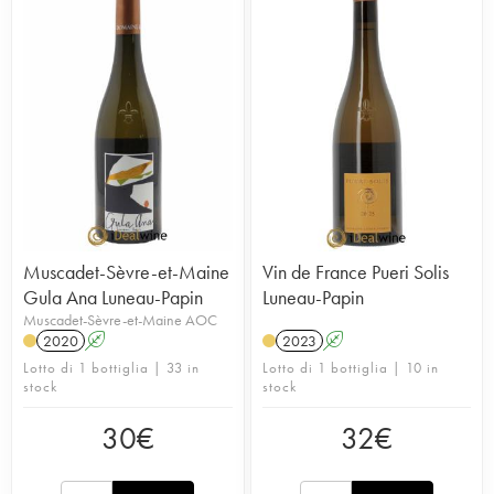
Muscadet-Sèvre-et-Maine
Vin de France Pueri Solis
Gula Ana Luneau-Papin
Luneau-Papin
Muscadet-Sèvre-et-Maine AOC
2020
A
2023
A
Lotto di 1 bottiglia | 33 in
Lotto di 1 bottiglia | 10 in
stock
stock
30
€
32
€