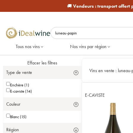
🚚
Vendeurs :
transport offert
Tous nos vins
Nos vins par région
Effacer les filtres
Vins en vente :
luneau-
Type de vente
Enchère (1)
E-caviste (14)
E-CAVISTE
Couleur
Blanc (15)
Région