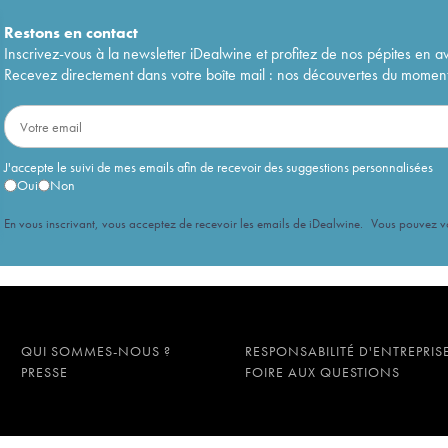
Restons en
contact
Inscrivez-vous à la newsletter iDealwine et profitez de nos pépites en a
Recevez directement dans votre boîte mail : nos découvertes du moment, 
J'accepte le suivi de mes emails afin de recevoir des suggestions personnalisées
Oui
Non
En vous inscrivant, vous acceptez de recevoir les emails de iDealwine. Vous pouvez 
QUI SOMMES-NOUS ?
RESPONSABILITÉ D'ENTREPRIS
PRESSE
FOIRE AUX QUESTIONS