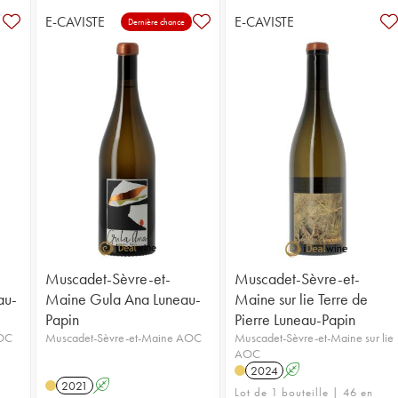
E-CAVISTE
E-CAVISTE
Dernière chance
Muscadet-Sèvre-et-
Muscadet-Sèvre-et-
au-
Maine Gula Ana Luneau-
Maine sur lie Terre de
Papin
Pierre Luneau-Papin
AOC
Muscadet-Sèvre-et-Maine AOC
Muscadet-Sèvre-et-Maine sur lie
AOC
2024
A
2021
A
Lot de 1 bouteille | 46 en