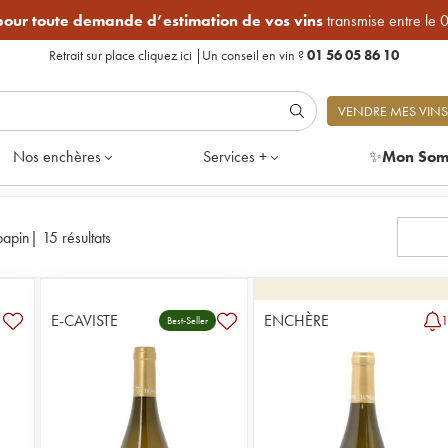
 pour toute demande d’estimation de vos vins
transmise entre le 
Retrait sur place
cliquez ici
|
Un conseil en vin ?
01 56 05 86 10
VENDRE MES VINS
Nos enchères
Services +
✨
Mon Som
papin
|
15 résultats
E-CAVISTE
ENCHÈRE
Best-Seller