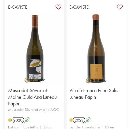
E-CAVISTE
E-CAVISTE
Muscadet-Sèvre-et-
Vin de France Pueri Solis
Maine Gula Ana Luneau-
Luneau-Papin
Papin
Muscadet-Sèvre-et-Maine AOC
2020
A
2023
A
Lot de 1 bouteille | 33 en
Lot de 1 bouteille | 10 en