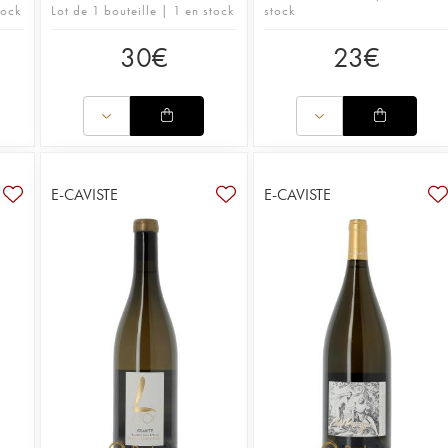
tock
Lot de 1 bouteille | 1 en stock
stock
30
€
23
€
E-CAVISTE
E-CAVISTE