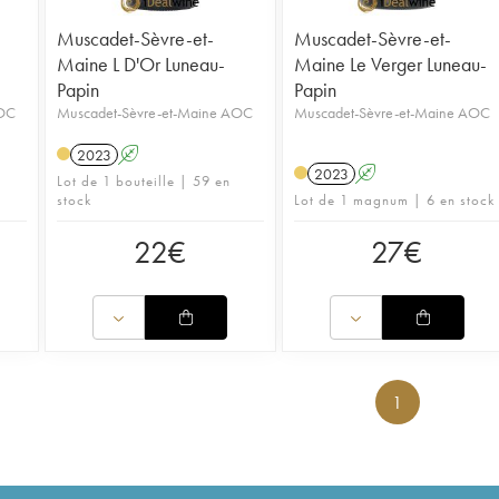
Muscadet-Sèvre-et-
Muscadet-Sèvre-et-
Maine L D'Or Luneau-
Maine Le Verger Luneau-
Papin
Papin
AOC
Muscadet-Sèvre-et-Maine AOC
Muscadet-Sèvre-et-Maine AOC
2023
A
2023
A
Lot de 1 bouteille | 59 en
stock
Lot de 1 magnum | 6 en stock
22
€
27
€
1