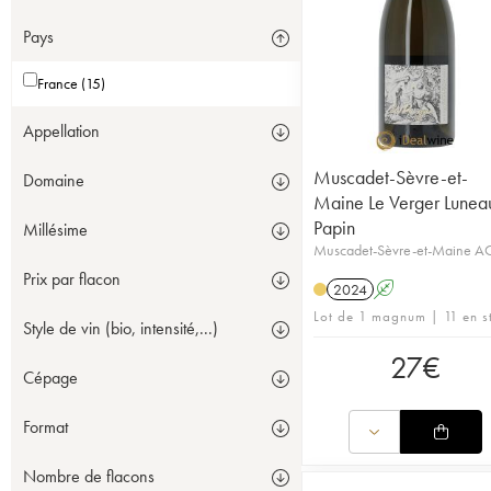
Pays
France (15)
Appellation
Muscadet-Sèvre-et-
Domaine
Maine Le Verger Lunea
Papin
Millésime
Muscadet-Sèvre-et-Maine 
Prix par flacon
2024
A
Lot de 1 magnum | 11 en s
Style de vin (bio, intensité,...)
27
€
Cépage
Format
Nombre de flacons