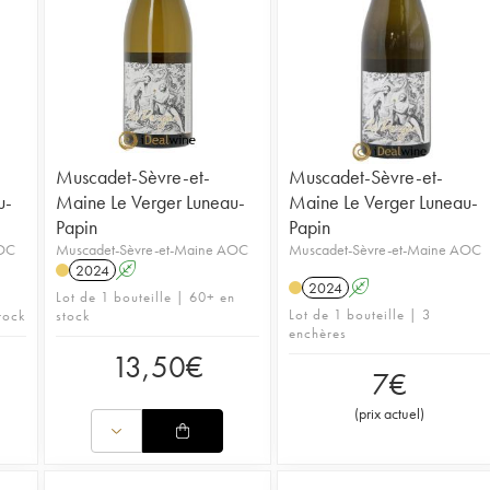
Muscadet-Sèvre-et-
Muscadet-Sèvre-et-
u-
Maine Le Verger Luneau-
Maine Le Verger Luneau-
Papin
Papin
AOC
Muscadet-Sèvre-et-Maine AOC
Muscadet-Sèvre-et-Maine AOC
2024
A
2024
A
Lot de 1 bouteille | 60+ en
Lot de 1 bouteille | 3
tock
stock
enchères
13,50
€
7
€
(
prix actuel
)