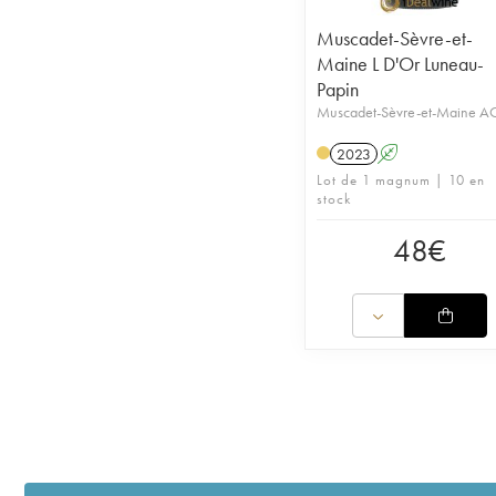
Muscadet-Sèvre-et-
Maine L D'Or Luneau-
Papin
Muscadet-Sèvre-et-Maine 
2023
A
Lot de 1 magnum | 10 en
stock
48
€