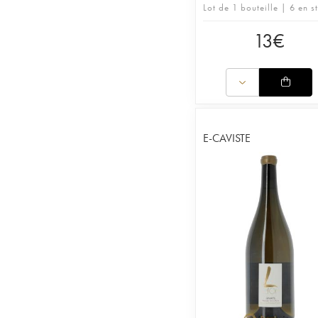
Lot de 1 bouteille | 6 en s
13
€
E-CAVISTE