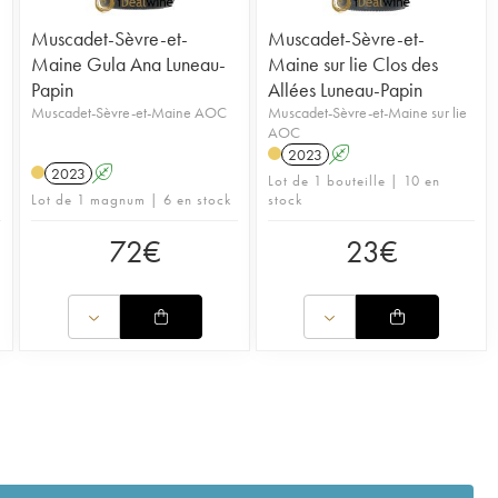
Muscadet-Sèvre-et-
Muscadet-Sèvre-et-
Maine Gula Ana Luneau-
Maine sur lie Clos des
Papin
Allées Luneau-Papin
Muscadet-Sèvre-et-Maine AOC
Muscadet-Sèvre-et-Maine sur lie
AOC
2023
A
2023
A
Lot de 1 bouteille | 10 en
Lot de 1 magnum | 6 en stock
stock
72
€
23
€