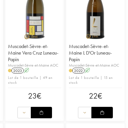
Muscadet-Sèvre-et-
Muscadet-Sèvre-et-
Maine Vera Cruz Luneau-
Maine L D'Or Luneau-
Papin
Papin
Muscadet-Sèvre-et-Maine AOC
Muscadet-Sèvre-et-Maine AOC
2023
A
2022
A
Lot de 1 bouteille | 49 en
Lot de 1 bouteille | 15 en
stock
stock
23
€
22
€