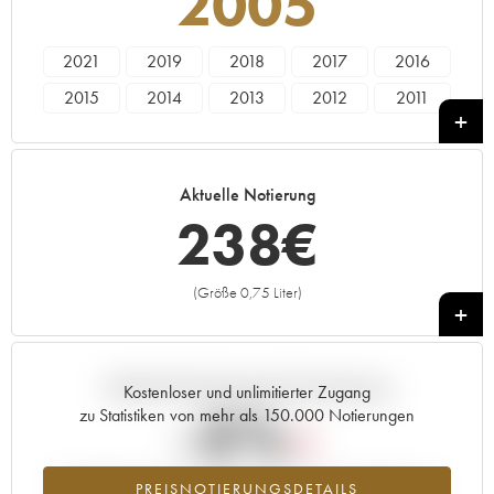
2005
2021
2019
2018
2017
2016
2015
2014
2013
2012
2011
2010
2009
2008
2007
2006
2005
2004
2003
2002
2001
Aktuelle Notierung
2000
1999
1998
1997
1996
238
€
(Größe 0,75 Liter)
+
Aktuelle Entwicklung der Preisnotierung
Kostenloser und unlimitierter Zugang
-5%
zu Statistiken von mehr als 150.000 Notierungen
Preisabfall des Jahrgangs 2005 im Jahr 2026 im Vergleich zum
PREISNOTIERUNGSDETAILS