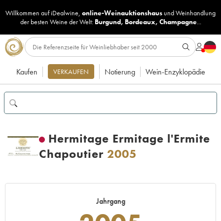
Willkommen auf iDealwine,
online-Weinauktionshaus
und
Weinhandlung
der besten Weine der Welt:
Burgund
,
Bordeaux
,
Champagne
...
Kaufen
Notierung
Wein-Enzyklopädie
VERKAUFEN
Hermitage Ermitage l'Ermite
Chapoutier
2005
Jahrgang