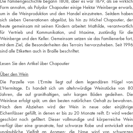
Die Familiengeschichte begann 1808, aber es war 1879, als sie wirklich
Form annahm, als Polydor Chapoutier einige Hektar Weinberge erwarb,
um in die Weinproduktion und den Handel einzutreten. Seitdem haben
sich sieben Generationen abgelöst, bis hin zu Michel Chapoutier, der
heute gemeinsam mit seinen Kindern arbeitet: Mathilde, verantwortlich
für Vertrieb und Kommunikation, und Maxime, zuständig für die
Weinberge und den Keller. Gemeinsam setzen sie das Familienerbe fort,
mit dem Ziel, die Besonderheiten des Terroirs hervorzuheben. Seit 1996
sind alle Etiketten auch in Braille beschriftet.
Lesen Sie den Artikel über Chapoutier
Über den Wein
Die Parzelle von L'Ermite liegt auf dem legendären Hügel von
L'Hermitage. Es handelt sich um altehrwürdige Weinstöcke von 80
Jahren, die auf granithaltigen, sehr kargen Böden gedeihen. Die
Weinlese erfolgt spät, um den besten natürlichen Gehalt zu bewahren.
Nach dem Abziehen wird der Wein in neue oder einjährige
Eichenfässer gefüllt, in denen er bis zu 20 Monate reift. Er wird weder
geschönt noch gefiltert. Dieser vollmundige und körperreiche Wein
verfügt über eine granatrote, fast schwarze Robe und entwickelt eine
unglaubliche Vielfalt an Aromen: die Nase wird von schwarzen