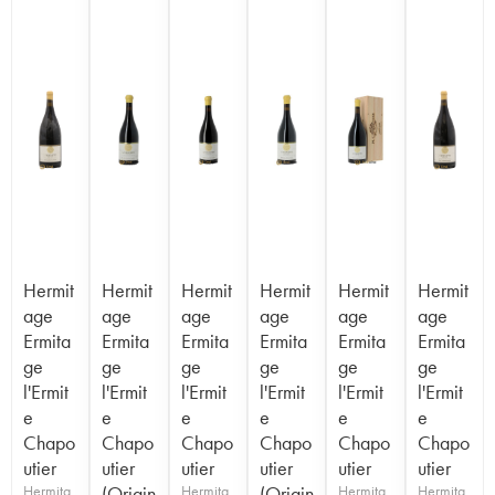
Hermit
Hermit
Hermit
Hermit
Hermit
Hermit
age
age
age
age
age
age
Ermita
Ermita
Ermita
Ermita
Ermita
Ermita
ge
ge
ge
ge
ge
ge
l'Ermit
l'Ermit
l'Ermit
l'Ermit
l'Ermit
l'Ermit
e
e
e
e
e
e
Chapo
Chapo
Chapo
Chapo
Chapo
Chapo
utier
utier
utier
utier
utier
utier
Hermita
(Origin
Hermita
(Origin
Hermita
Hermita