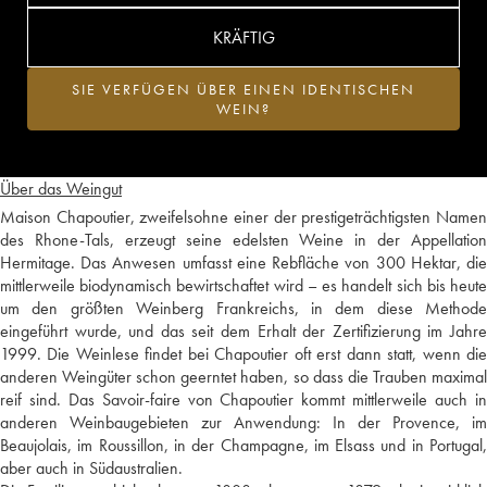
KRÄFTIG
SIE VERFÜGEN ÜBER EINEN IDENTISCHEN
WEIN?
Über das Weingut
Maison Chapoutier, zweifelsohne einer der prestigeträchtigsten Namen
des Rhone-Tals, erzeugt seine edelsten Weine in der Appellation
Hermitage. Das Anwesen umfasst eine Rebfläche von 300 Hektar, die
mittlerweile biodynamisch bewirtschaftet wird – es handelt sich bis heute
um den größten Weinberg Frankreichs, in dem diese Methode
eingeführt wurde, und das seit dem Erhalt der Zertifizierung im Jahre
1999. Die Weinlese findet bei Chapoutier oft erst dann statt, wenn die
anderen Weingüter schon geerntet haben, so dass die Trauben maximal
reif sind. Das Savoir-faire von Chapoutier kommt mittlerweile auch in
anderen Weinbaugebieten zur Anwendung: In der Provence, im
Beaujolais, im Roussillon, in der Champagne, im Elsass und in Portugal,
aber auch in Südaustralien.