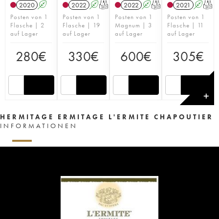
2020
A
2022
A
T
2022
A
T
2021
A
T
Posten von 1
Posten von 1
Posten von 1
Posten von 1
Flasche | 2
Flasche | 19
Magnum | 3
Flasche | 11
auf Lager
auf Lager
auf Lager
auf Lager
280
€
330
€
600
€
305
€
✕
HERMITAGE ERMITAGE L'ERMITE CHAPOUTIER
INFORMATIONEN