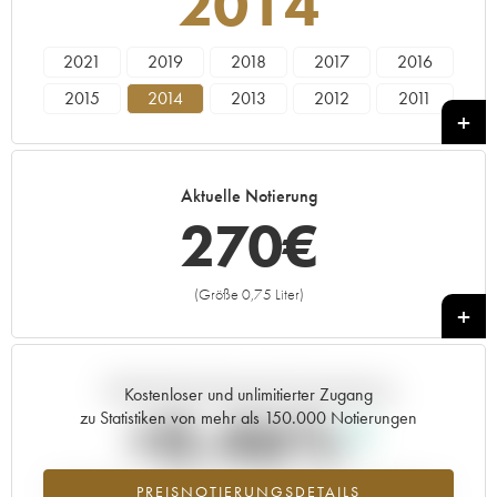
2014
2021
2019
2018
2017
2016
2015
2014
2013
2012
2011
2010
2009
2008
2007
2006
2005
2004
2003
2002
2001
Aktuelle Notierung
2000
1999
1998
1997
1996
270
€
(Größe 0,75 Liter)
+
Aktuelle Entwicklung der Preisnotierung
Kostenloser und unlimitierter Zugang
+0.46%
zu Statistiken von mehr als 150.000 Notierungen
Preisanstiegs des Jahrgangs 2014 im Jahr 2026 im Vergleich zum
PREISNOTIERUNGSDETAILS