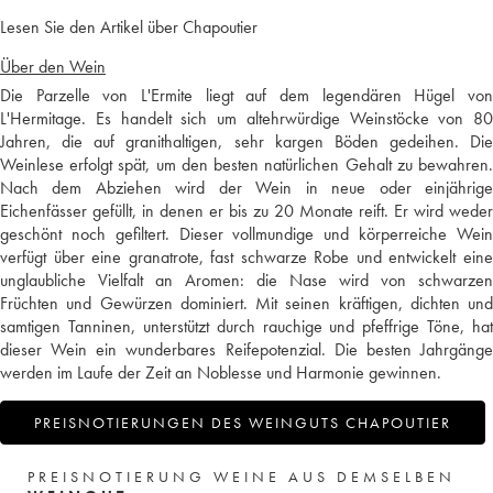
Lesen Sie den Artikel über Chapoutier
Über den Wein
Die Parzelle von L'Ermite liegt auf dem legendären Hügel von
L'Hermitage. Es handelt sich um altehrwürdige Weinstöcke von 80
Jahren, die auf granithaltigen, sehr kargen Böden gedeihen. Die
Weinlese erfolgt spät, um den besten natürlichen Gehalt zu bewahren.
Nach dem Abziehen wird der Wein in neue oder einjährige
Eichenfässer gefüllt, in denen er bis zu 20 Monate reift. Er wird weder
geschönt noch gefiltert. Dieser vollmundige und körperreiche Wein
verfügt über eine granatrote, fast schwarze Robe und entwickelt eine
unglaubliche Vielfalt an Aromen: die Nase wird von schwarzen
Früchten und Gewürzen dominiert. Mit seinen kräftigen, dichten und
samtigen Tanninen, unterstützt durch rauchige und pfeffrige Töne, hat
dieser Wein ein wunderbares Reifepotenzial. Die besten Jahrgänge
werden im Laufe der Zeit an Noblesse und Harmonie gewinnen.
PREISNOTIERUNGEN DES WEINGUTS CHAPOUTIER
PREISNOTIERUNG WEINE AUS DEMSELBEN