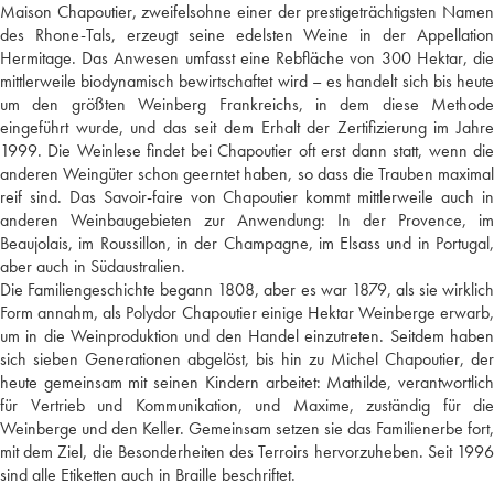
Maison Chapoutier, zweifelsohne einer der prestigeträchtigsten Namen
des Rhone-Tals, erzeugt seine edelsten Weine in der Appellation
Hermitage. Das Anwesen umfasst eine Rebfläche von 300 Hektar, die
mittlerweile biodynamisch bewirtschaftet wird – es handelt sich bis heute
um den größten Weinberg Frankreichs, in dem diese Methode
eingeführt wurde, und das seit dem Erhalt der Zertifizierung im Jahre
1999. Die Weinlese findet bei Chapoutier oft erst dann statt, wenn die
anderen Weingüter schon geerntet haben, so dass die Trauben maximal
reif sind. Das Savoir-faire von Chapoutier kommt mittlerweile auch in
anderen Weinbaugebieten zur Anwendung: In der Provence, im
Beaujolais, im Roussillon, in der Champagne, im Elsass und in Portugal,
aber auch in Südaustralien.
Die Familiengeschichte begann 1808, aber es war 1879, als sie wirklich
Form annahm, als Polydor Chapoutier einige Hektar Weinberge erwarb,
um in die Weinproduktion und den Handel einzutreten. Seitdem haben
sich sieben Generationen abgelöst, bis hin zu Michel Chapoutier, der
heute gemeinsam mit seinen Kindern arbeitet: Mathilde, verantwortlich
für Vertrieb und Kommunikation, und Maxime, zuständig für die
Weinberge und den Keller. Gemeinsam setzen sie das Familienerbe fort,
mit dem Ziel, die Besonderheiten des Terroirs hervorzuheben. Seit 1996
sind alle Etiketten auch in Braille beschriftet.