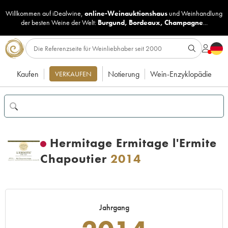
Willkommen auf iDealwine,
online-Weinauktionshaus
und
Weinhandlung
der besten Weine der Welt:
Burgund
,
Bordeaux
,
Champagne
...
Kaufen
Notierung
Wein-Enzyklopädie
VERKAUFEN
Hermitage Ermitage l'Ermite
Chapoutier
2014
Jahrgang