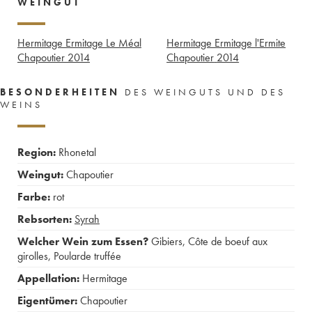
WEINGUT
Hermitage Ermitage Le Méal
Hermitage Ermitage l'Ermite
Chapoutier
2014
Chapoutier
2014
BESONDERHEITEN
DES WEINGUTS UND DES
WEINS
Region:
Rhonetal
Weingut:
Chapoutier
Farbe:
rot
Rebsorten:
Syrah
Welcher Wein zum Essen?
Gibiers
,
Côte de boeuf aux
girolles
,
Poularde truffée
Appellation:
Hermitage
Eigentümer:
Chapoutier