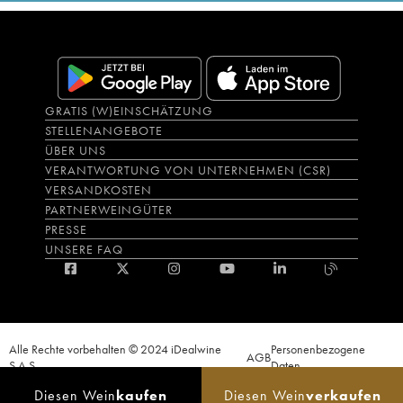
GRATIS (W)EINSCHÄTZUNG
STELLENANGEBOTE
ÜBER UNS
VERANTWORTUNG VON UNTERNEHMEN (CSR)
VERSANDKOSTEN
PARTNERWEINGÜTER
PRESSE
UNSERE FAQ
Alle Rechte vorbehalten © 2024 iDealwine
Personenbezogene
AGB
S.A.S.
Daten
Der Nachweis der Volljährigkeit des Käufers wird zum Zeitpunkt des Online-
Diesen Wein
kaufen
Diesen Wein
verkaufen
Verkaufs verlangt. CODE DE LA SANTÉ PUBLIQUE, ART.L.3342-1 et L.3353-3