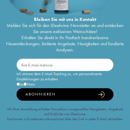
Bleiben Sie mit uns in Kontakt
Melden Sie sich für den iDealwine-Newsletter an und entdecken
Sie unsere exklusiven Weinschätze!
Erhalten Sie direkt in Ihr Postfach handverlesene
Neuentdeckungen, limitierte Angebote, Neuigkeiten und fundierte
Analysen.
Ich stimme dem E-Mail-Tracking zu, um personalisierte
Empfehlungen zu erhalten
Ja
Nein
ABONNIEREN
Mit Ihrer Anmeldung erhalten Sie exklusiv ausgewählte Neuigkeiten, Angebote
und Einblicke von iDealwine.
Sie können sich jederzeit unkompliziert über den Link in jeder E-Mail abmelden.