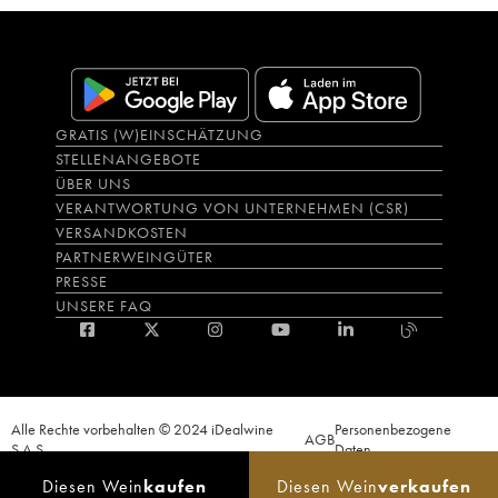
GRATIS (W)EINSCHÄTZUNG
STELLENANGEBOTE
ÜBER UNS
VERANTWORTUNG VON UNTERNEHMEN (CSR)
VERSANDKOSTEN
PARTNERWEINGÜTER
PRESSE
UNSERE FAQ
Alle Rechte vorbehalten © 2024 iDealwine
Personenbezogene
AGB
S.A.S.
Daten
Der Nachweis der Volljährigkeit des Käufers wird zum Zeitpunkt des Online-
Diesen Wein
kaufen
Diesen Wein
verkaufen
Verkaufs verlangt. CODE DE LA SANTÉ PUBLIQUE, ART.L.3342-1 et L.3353-3