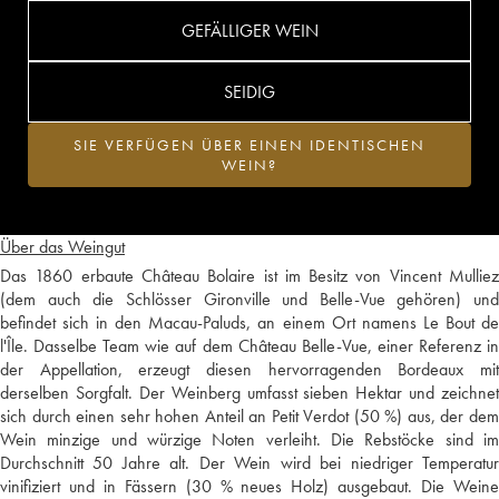
GEFÄLLIGER WEIN
SEIDIG
SIE VERFÜGEN ÜBER EINEN IDENTISCHEN
WEIN?
Über das Weingut
Das 1860 erbaute Château Bolaire ist im Besitz von Vincent Mulliez
(dem auch die Schlösser Gironville und Belle-Vue gehören) und
befindet sich in den Macau-Paluds, an einem Ort namens Le Bout de
l'Île. Dasselbe Team wie auf dem Château Belle-Vue, einer Referenz in
der Appellation, erzeugt diesen hervorragenden Bordeaux mit
derselben Sorgfalt. Der Weinberg umfasst sieben Hektar und zeichnet
sich durch einen sehr hohen Anteil an Petit Verdot (50 %) aus, der dem
Wein minzige und würzige Noten verleiht. Die Rebstöcke sind im
Durchschnitt 50 Jahre alt. Der Wein wird bei niedriger Temperatur
vinifiziert und in Fässern (30 % neues Holz) ausgebaut. Die Weine