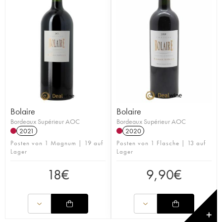
Bolaire
Bolaire
Bordeaux Supérieur AOC
Bordeaux Supérieur AOC
2021
2020
Posten von 1 Magnum | 19 auf
Posten von 1 Flasche | 13 auf
Lager
Lager
18
€
9,90
€
✕