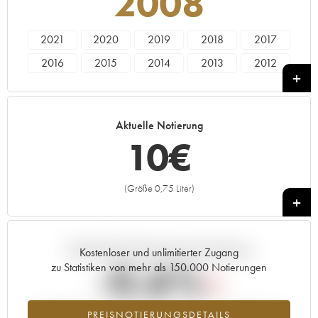
2008
2021
2020
2019
2018
2017
2016
2015
2014
2013
2012
2011
2010
2009
2008
2007
2006
2005
Aktuelle Notierung
10
€
(Größe 0,75 Liter)
+
Aktuelle Entwicklung der Preisnotierung
Kostenloser und unlimitierter Zugang
-0.6%
zu Statistiken von mehr als 150.000 Notierungen
Preisabfall des Jahrgangs 2008 im Jahr 2026 im Vergleich zum
PREISNOTIERUNGSDETAILS