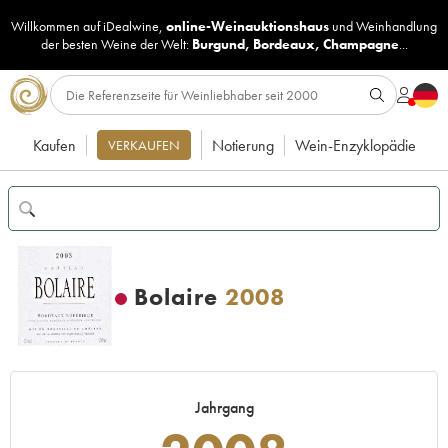
Willkommen auf iDealwine,
online-Weinauktionshaus
und
Weinhandlung
der besten Weine der Welt:
Burgund
,
Bordeaux
,
Champagne
...
Kaufen
Notierung
Wein-Enzyklopädie
VERKAUFEN
Bolaire
2008
Jahrgang