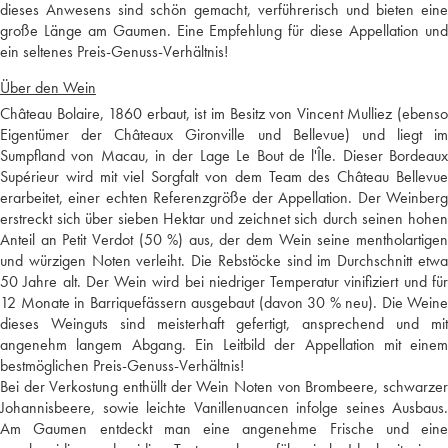
dieses Anwesens sind schön gemacht, verführerisch und bieten eine
große Länge am Gaumen. Eine Empfehlung für diese Appellation und
ein seltenes Preis-Genuss-Verhältnis!
Über den Wein
Château Bolaire, 1860 erbaut, ist im Besitz von Vincent Mulliez (ebenso
Eigentümer der Châteaux Gironville und Bellevue) und liegt im
Sumpfland von Macau, in der Lage Le Bout de l'Île. Dieser Bordeaux
Supérieur wird mit viel Sorgfalt von dem Team des Château Bellevue
erarbeitet, einer echten Referenzgröße der Appellation. Der Weinberg
erstreckt sich über sieben Hektar und zeichnet sich durch seinen hohen
Anteil an Petit Verdot (50 %) aus, der dem Wein seine mentholartigen
und würzigen Noten verleiht. Die Rebstöcke sind im Durchschnitt etwa
50 Jahre alt. Der Wein wird bei niedriger Temperatur vinifiziert und für
12 Monate in Barriquefässern ausgebaut (davon 30 % neu). Die Weine
dieses Weinguts sind meisterhaft gefertigt, ansprechend und mit
angenehm langem Abgang. Ein Leitbild der Appellation mit einem
bestmöglichen Preis-Genuss-Verhältnis!
Bei der Verkostung enthüllt der Wein Noten von Brombeere, schwarzer
Johannisbeere, sowie leichte Vanillenuancen infolge seines Ausbaus.
Am Gaumen entdeckt man eine angenehme Frische und eine