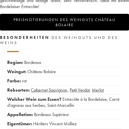
geschmeidige und seidige Textur, sehr verführerisch. Ideal mit einem
Bordelaiser Entrecôte!
PREISNOTIERUNGEN DES WEINGUTS CHÂTEAU
BOLAIRE
BESONDERHEITEN
DES WEINGUTS UND DES
WEINS
Region:
Bordeaux
Weingut:
Château Bolaire
Farbe:
rot
Rebsorten:
Cabernet Sauvignon
,
Petit Verdot
,
Merlot
Welcher Wein zum Essen?
Entrecôte à la Bordelaise
,
Carré
d'agneau aux herbes
,
Saint-Marcellin
Appellation:
Bordeaux Supérieur
Eigentümer:
Héritiers Vincent Mulliez