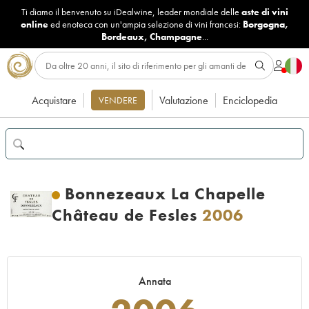
Ti diamo il benvenuto su iDealwine, leader mondiale delle
aste di vini
online
ed enoteca con un'ampia selezione di vini francesi:
Borgogna
,
Bordeaux
,
Champagne
...
Acquistare
Valutazione
Enciclopedia
VENDERE
Bonnezeaux La Chapelle
Château de Fesles
2006
Annata