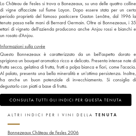
Lo Château de Fesles si trova a Bonezeaux, su una delle quattro colline
di vigne affacciate sul fiume Layon. Dopo essere stata per un certo
periodo proprietà del famoso pasticcere Gaston Lenôtre, dal 1996 la
tenuta passa nelle mani di Bernard Germain. Oltre ai Bonnezeaux, i 35
ettari di vigneto dell’azienda producono anche Anjou rossi e bianchi e
un rosato d’Anjou.
Informazioni sulla cuvée
Questo Bonnezeaux è caratterizzato da un bell'aspetto dorato e
sprigiona un bouquet aromatico ricco e delicato. Presenta intense note di
frutta secca, gelatina di frutta, frutti a polpa bianca e fiori, come l'acacia.
Al palato, presenta una bella mineralità e un'ottima persistenza. Inoltre,
ha anche un buon potenziale di invecchiamento. Si consiglia di
degustarlo con piatti a base di frutta.
CONSULTA TUTTI GLI INDICI PER QUESTA TENUTA
ALTRI INDICI PER I VINI DELLA
TENUTA
Bonnezeaux Château de Fesles
2006