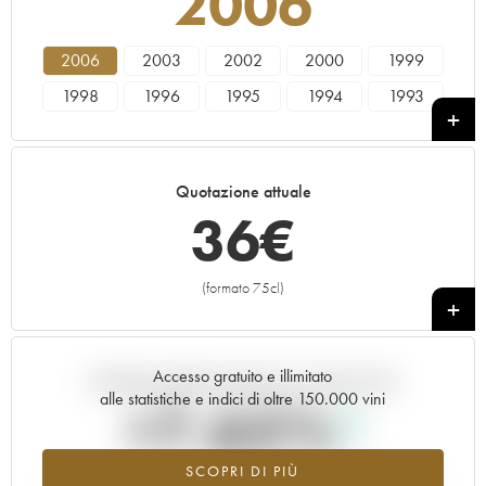
2006
2006
2003
2002
2000
1999
1998
1996
1995
1994
1993
1990
1989
1988
1986
1985
Quotazione attuale
36
€
(formato 75cl)
+
Accesso gratuito e illimitato
Andamento della quotazione in tempo reale
alle statistiche e indici di oltre 150.000 vini
+7.65%
SCOPRI DI PIÙ
Valore in aumento per l'annata 2006 nel 2026 rispetto al 2025