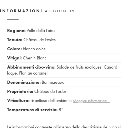
INFORMAZIONI
AGGIUNTIVE
Regione:
Valle della Loira
Tenuta:
Château de Fesles
Colore:
bianco dolce
Vitigni:
Chenin Blanc
Abbinamenti cibo-vino:
Salade de fruits exotiques
,
Canard
laqué
,
Flan au caramel
Denominazione:
Bonnezeaux
Proprietario:
Château de Fesles
Viticoltura:
rispettoso dell'ambiente
Maggiori informazioni…
Temperatura di servizio:
8°
Le informazioni contenute all'interno della descrizione del vino si