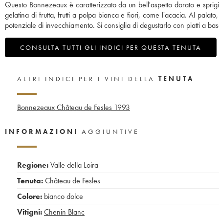
Questo Bonnezeaux è caratterizzato da un bell'aspetto dorato e sprigi
gelatina di frutta, frutti a polpa bianca e fiori, come l'acacia. Al pala
potenziale di invecchiamento. Si consiglia di degustarlo con piatti a base
CONSULTA TUTTI GLI INDICI PER QUESTA TENUTA
ALTRI INDICI PER I VINI DELLA
TENUTA
Bonnezeaux Château de Fesles
1993
INFORMAZIONI
AGGIUNTIVE
Regione:
Valle della Loira
Tenuta:
Château de Fesles
Colore:
bianco dolce
Vitigni:
Chenin Blanc