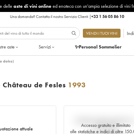
le delle
aste di vini online
ed enoteca con un'ampia selezione di vini f
Una domanda?
Contatta il nostro Servizio Clienti
|
+33 1 56 05 86 10
Ind
VENDI I TUOI VINI
tre aste
Servizi
✨Personal Sommelier
o dolce)
 Château de Fesles
1993
Andamento della quotazione i
Accesso gratuito e illimitato
tempo reale
otazione attuale
alle statistiche e indici di oltre 15