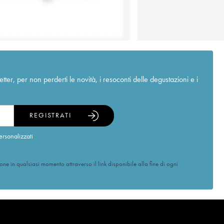
r, per non perderti le novità, i resoconti delle degustazioni e i
REGISTRATI
ersonalizzati
ione in qualsiasi momento attraverso il link disponibile alla fine di ogni