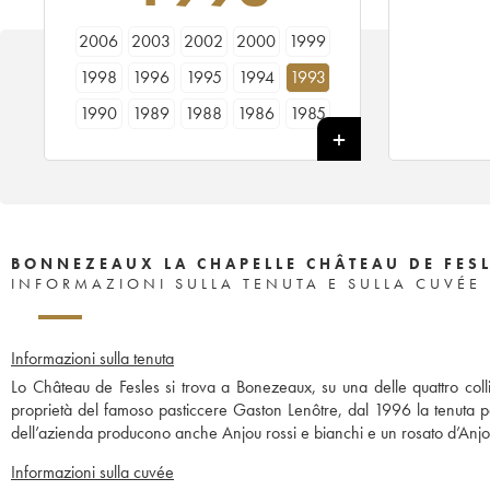
2006
2003
2002
2000
1999
1998
1996
1995
1994
1993
1990
1989
1988
1986
1985
BONNEZEAUX LA CHAPELLE CHÂTEAU DE FES
INFORMAZIONI SULLA TENUTA E SULLA CUVÉE
Informazioni sulla tenuta
Lo Château de Fesles si trova a Bonezeaux, su una delle quattro coll
proprietà del famoso pasticcere Gaston Lenôtre, dal 1996 la tenuta p
dell’azienda producono anche Anjou rossi e bianchi e un rosato d’Anjo
Informazioni sulla cuvée