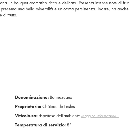
ona un bouquet aromatico ricco e delicato. Presenta intense note di frut
to, presenta una bella mineralità e un'ottima persistenza. Inoltre, ha anc
 di frutta.
Denominazione:
Bonnezeaux
Proprietario:
Château de Fesles
Viticoltura:
rispettoso dell'ambiente
Maggiori informazioni…
Temperatura di servizio:
8°