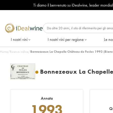
Ti diamo il benvenuto su iDealwine, leader mondia
I nostri vini
I nostri vini per regione
Le nos
Home
/
Ricerca indice
/
Bonnezeaux La Chapelle Château de Fesles 1993 (Bianc
Bonnezeaux La Chapelle
Annata
1993
Qu