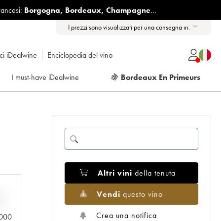
rancesi:
Borgogna
,
Bordeaux
,
Champagne
...
I prezzi sono visualizzati per una consegna in:
ici iDealwine
Enciclopedia del vino
I must-have iDealwine
🍇
Bordeaux En Primeurs
Altri vini
della tenuta
Vendi
questo vino
n
Crea una notifica
0.000