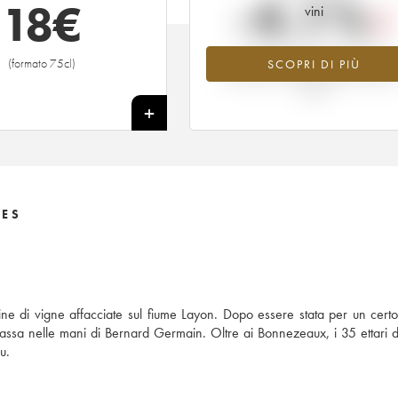
-4.1%
18
€
vini
Tendenza al ribasso per il valore
(formato 75cl)
SCOPRI DI PIÙ
dell'annata 1993 nel 2026 rispetto 
2025
+
LES
ine di vigne affacciate sul fiume Layon. Dopo essere stata per un cert
assa nelle mani di Bernard Germain. Oltre ai Bonnezeaux, i 35 ettari d
u.