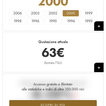
2000
2006
2003
2002
2000
1999
1998
1996
1995
1994
1993
1990
1989
1988
1986
1985
Quotazione attuale
63
€
(formato 75cl)
+
Andamento della quotazione in tempo reale
Accesso gratuito e illimitato
-8.58%
alle statistiche e indici di oltre 150.000 vini
Tendenza al ribasso per il valore dell'annata 2000 nel 2026
SCOPRI DI PIÙ