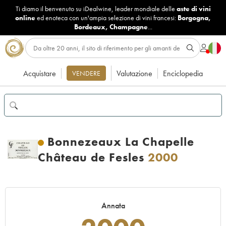
Ti diamo il benvenuto su iDealwine, leader mondiale delle
aste di vini
online
ed enoteca con un'ampia selezione di vini francesi:
Borgogna
,
Bordeaux
,
Champagne
...
Acquistare
Valutazione
Enciclopedia
VENDERE
Bonnezeaux La Chapelle
Château de Fesles
2000
Annata