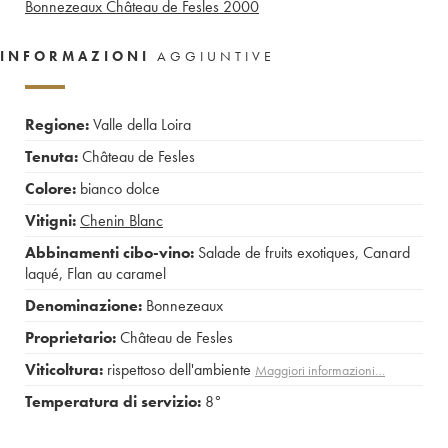
Bonnezeaux Château de Fesles
2000
INFORMAZIONI
AGGIUNTIVE
Regione:
Valle della Loira
Tenuta:
Château de Fesles
Colore:
bianco dolce
Vitigni:
Chenin Blanc
Abbinamenti cibo-vino:
Salade de fruits exotiques
,
Canard
laqué
,
Flan au caramel
Denominazione:
Bonnezeaux
Proprietario:
Château de Fesles
Viticoltura:
rispettoso dell'ambiente
Maggiori informazioni…
Temperatura di servizio:
8°