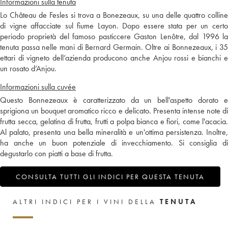
Informazioni sulla tenuta
Lo Château de Fesles si trova a Bonezeaux, su una delle quattro colline
di vigne affacciate sul fiume Layon. Dopo essere stata per un certo
periodo proprietà del famoso pasticcere Gaston Lenôtre, dal 1996 la
tenuta passa nelle mani di Bernard Germain. Oltre ai Bonnezeaux, i 35
ettari di vigneto dell’azienda producono anche Anjou rossi e bianchi e
un rosato d’Anjou.
Informazioni sulla cuvée
Questo Bonnezeaux è caratterizzato da un bell'aspetto dorato e
sprigiona un bouquet aromatico ricco e delicato. Presenta intense note di
frutta secca, gelatina di frutta, frutti a polpa bianca e fiori, come l'acacia.
Al palato, presenta una bella mineralità e un'ottima persistenza. Inoltre,
ha anche un buon potenziale di invecchiamento. Si consiglia di
degustarlo con piatti a base di frutta.
CONSULTA TUTTI GLI INDICI PER QUESTA TENUTA
ALTRI INDICI PER I VINI DELLA
TENUTA