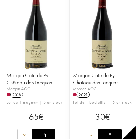
Morgon Côte du Py
Morgon Côte du Py
Château des Jacques
Château des Jacques
Morgon AOC
Morgon AOC
2018
2021
Lot de 1 magnum | 5 en stock
Lot de 1 bouteille | 15 en stock
65
€
30
€