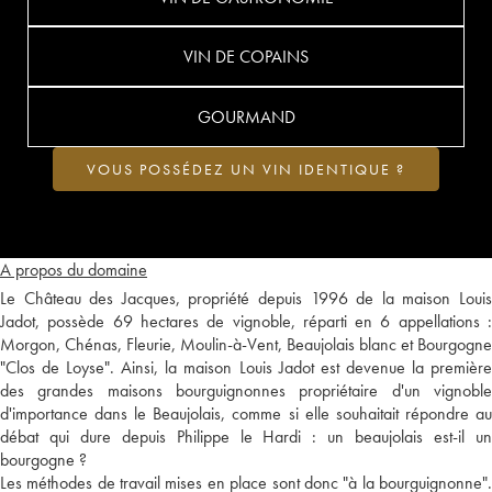
VIN DE COPAINS
GOURMAND
VOUS POSSÉDEZ UN VIN IDENTIQUE ?
A propos du domaine
Le Château des Jacques, propriété depuis 1996 de la maison Louis
Jadot, possède 69 hectares de vignoble, réparti en 6 appellations :
Morgon, Chénas, Fleurie, Moulin-à-Vent, Beaujolais blanc et Bourgogne
"Clos de Loyse". Ainsi, la maison Louis Jadot est devenue la première
des grandes maisons bourguignonnes propriétaire d'un vignoble
d'importance dans le Beaujolais, comme si elle souhaitait répondre au
débat qui dure depuis Philippe le Hardi : un beaujolais est-il un
bourgogne ?
Les méthodes de travail mises en place sont donc "à la bourguignonne".