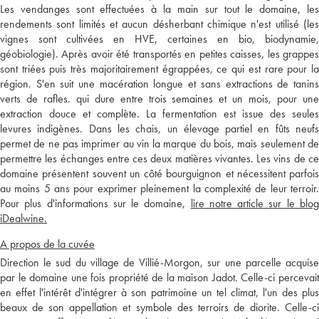
Les vendanges sont effectuées à la main sur tout le domaine, les
rendements sont limités et aucun désherbant chimique n'est utilisé (les
vignes sont cultivées en HVE, certaines en bio, biodynamie,
géobiologie). Après avoir été transportés en petites caisses, les grappes
sont triées puis très majoritairement égrappées, ce qui est rare pour la
région. S'en suit une macération longue et sans extractions de tanins
verts de rafles. qui dure entre trois semaines et un mois, pour une
extraction douce et complète. La fermentation est issue des seules
levures indigènes. Dans les chais, un élevage partiel en fûts neufs
permet de ne pas imprimer au vin la marque du bois, mais seulement de
permettre les échanges entre ces deux matières vivantes. Les vins de ce
domaine présentent souvent un côté bourguignon et nécessitent parfois
au moins 5 ans pour exprimer pleinement la complexité de leur terroir.
Pour plus d'informations sur le domaine,
lire notre article sur le blo
iDealwine.
A propos de la cuvée
Direction le sud du village de Villié-Morgon, sur une parcelle acquise
par le domaine une fois propriété de la maison Jadot. Celle-ci percevait
en effet l'intérêt d'intégrer à son patrimoine un tel climat, l'un des plus
beaux de son appellation et symbole des terroirs de diorite. Celle-ci