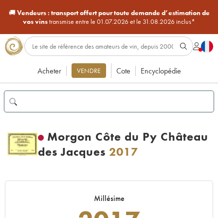
🚚
Vendeurs :
transport offert pour toute demande d’estimation de
vos vins
transmise entre le 01.07.2026 et le 31.08.2026 inclus*
Acheter
Cote
Encyclopédie
VENDRE
Morgon Côte du Py Château
des Jacques
2017
Millésime