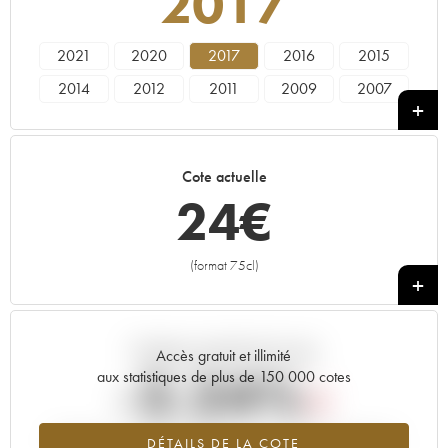
2017
2021
2020
2017
2016
2015
2014
2012
2011
2009
2007
2006
2005
2003
2002
Cote actuelle
24
€
(format 75cl)
+
Tendance actuelle de la cote
Accès gratuit et illimité
-2.24%
aux statistiques de plus de 150 000 cotes
Tendance à la baisse du millésime 2017 en 2026 par rapport à
DÉTAILS DE LA COTE