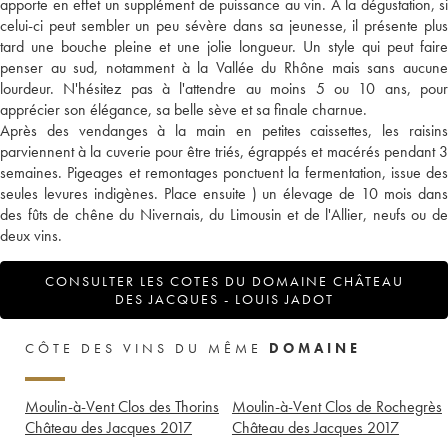
apporte en effet un supplément de puissance au vin. A la dégustation, si
celui-ci peut sembler un peu sévère dans sa jeunesse, il présente plus
tard une bouche pleine et une jolie longueur. Un style qui peut faire
penser au sud, notamment à la Vallée du Rhône mais sans aucune
lourdeur. N'hésitez pas à l'attendre au moins 5 ou 10 ans, pour
apprécier son élégance, sa belle sève et sa finale charnue.
Après des vendanges à la main en petites caissettes, les raisins
parviennent à la cuverie pour être triés, égrappés et macérés pendant 3
semaines. Pigeages et remontages ponctuent la fermentation, issue des
seules levures indigènes. Place ensuite ) un élevage de 10 mois dans
des fûts de chêne du Nivernais, du Limousin et de l'Allier, neufs ou de
deux vins.
CONSULTER LES COTES DU DOMAINE CHÂTEAU
DES JACQUES - LOUIS JADOT
CÔTE DES VINS DU MÊME
DOMAINE
Moulin-à-Vent Clos des Thorins
Moulin-à-Vent Clos de Rochegrès
Château des Jacques
2017
Château des Jacques
2017