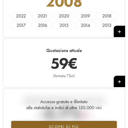
2008
2022
2021
2020
2019
2018
2017
2016
2015
2014
2013
2012
2011
2010
2009
2008
2007
2006
2005
2004
2003
Quotazione attuale
2002
2001
2000
1999
59
€
(formato 75cl)
+
Andamento della quotazione in tempo reale
Accesso gratuito e illimitato
-5.7%
alle statistiche e indici di oltre 150.000 vini
Tendenza al ribasso per il valore dell'annata 2008 nel 2026
SCOPRI DI PIÙ