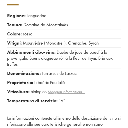
Regione:
Languedoc
Tenuta:
Domaine de Montcalmès
Colore:
rosso
Vitigni:
Mourvèdre (Monastrell)
,
Grenache
,
Syrah
Abbinamenti cibo-vino:
Daube de joue de boeuf à la
provençale
,
Souris d'agneau rôti à la fleur de thym
,
Brie aux
truffes
Denominazione:
Terrasses du Larzac
Proprietario:
Frédéric Pourtalié
Viticoltura:
biologico
Maggiori informazioni…
Temperatura di servizio:
16°
Le informazioni contenute all'interno della descrizione del vino si
riferiscono alle sue caratteristiche generali e non sono