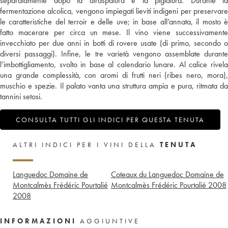
separatamente dopo la diraspatura e la pigiatura. Durante la
fermentazione alcolica, vengono impiegati lieviti indigeni per preservare
le caratteristiche del terroir e delle uve; in base all’annata, il mosto è
fatto macerare per circa un mese. Il vino viene successivamente
invecchiato per due anni in botti di rovere usate (di primo, secondo o
diversi passaggi). Infine, le tre varietà vengono assemblate durante
l’imbottigliamento, svolto in base al calendario lunare. Al calice rivela
una grande complessità, con aromi di frutti neri (ribes nero, mora),
muschio e spezie. Il palato vanta una struttura ampia e pura, ritmata da
tannini setosi.
CONSULTA TUTTI GLI INDICI PER QUESTA TENUTA
ALTRI INDICI PER I VINI DELLA
TENUTA
Languedoc Domaine de
Coteaux du Languedoc Domaine de
Montcalmès Frédéric Pourtalié
Montcalmès Frédéric Pourtalié
2008
2008
INFORMAZIONI
AGGIUNTIVE