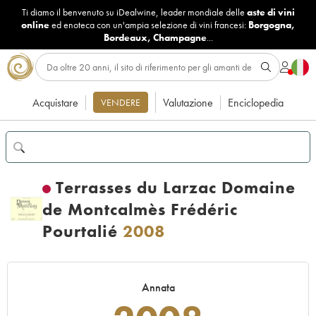
Ti diamo il benvenuto su iDealwine, leader mondiale delle
aste di vini
online
ed enoteca con un'ampia selezione di vini francesi:
Borgogna
,
Bordeaux
,
Champagne
...
Acquistare
Valutazione
Enciclopedia
VENDERE
Terrasses du Larzac Domaine
de Montcalmès Frédéric
Pourtalié
2008
Annata