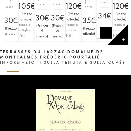
| 1
| 1
stock
105
€
120
€
120
€
aste
aste
asta
asta
34
€
(
Prezzo
(
Prezzo
(
Prezzo
30
€
30
€
30
€
35
€
attuale
)
attuale
)
attuale
)
Prezzo a
Prezzo a
Prezzo a
(
Prezzo
(
Prezzo
(
Prezzo
(
Prezzo
bottiglia
bottiglia
bottiglia
di
di
attuale
)
attuale
)
35
€
40
€
40
€
riserva
)
riserva
)
✕
TERRASSES DU LARZAC DOMAINE DE
MONTCALMÈS FRÉDÉRIC POURTALIÉ
INFORMAZIONI SULLA TENUTA E SULLA CUVÉE