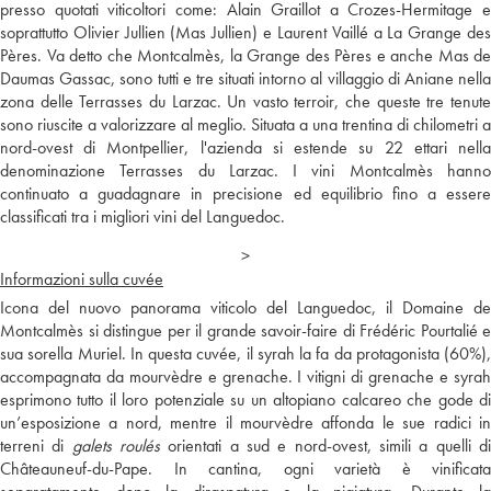
presso quotati viticoltori come: Alain Graillot a Crozes-Hermitage e
soprattutto Olivier Jullien (Mas Jullien) e Laurent Vaillé a La Grange des
Pères. Va detto che Montcalmès, la Grange des Pères e anche Mas de
Daumas Gassac, sono tutti e tre situati intorno al villaggio di Aniane nella
zona delle Terrasses du Larzac. Un vasto terroir, che queste tre tenute
sono riuscite a valorizzare al meglio. Situata a una trentina di chilometri a
nord-ovest di Montpellier, l'azienda si estende su 22 ettari nella
denominazione Terrasses du Larzac. I vini Montcalmès hanno
continuato a guadagnare in precisione ed equilibrio fino a essere
classificati tra i migliori vini del Languedoc.
>
Informazioni sulla cuvée
Icona del nuovo panorama viticolo del Languedoc, il Domaine de
Montcalmès si distingue per il grande savoir-faire di Frédéric Pourtalié e
sua sorella Muriel. In questa cuvée, il syrah la fa da protagonista (60%),
accompagnata da mourvèdre e grenache. I vitigni di grenache e syrah
esprimono tutto il loro potenziale su un altopiano calcareo che gode di
un’esposizione a nord, mentre il mourvèdre affonda le sue radici in
terreni di
galets roulés
orientati a sud e nord-ovest, simili a quelli d
Châteauneuf-du-Pape. In cantina, ogni varietà è vinificata