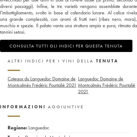
diversi passaggi). Infine, le tre varietà vengono assemblate durante
l’imbottigliamento, svolto in base al calendario lunare. Al calice rivela
una grande complessità, con aromi di frutti neri (ribes nero, mora),
muschio e spezie. Il palato vanta una struttura ampia e pura, ritmata da
tannini setosi.
CONSULTA TUTTI GLI INDICI PER QUESTA TENUTA
ALTRI INDICI PER I VINI DELLA
TENUTA
Coteaux du Languedoc Domaine de
Languedoc Domaine de
Montcalmès Frédéric Pourtalié
2021
Montcalmès Frédéric Pourtalié
2021
INFORMAZIONI
AGGIUNTIVE
Regione:
Languedoc