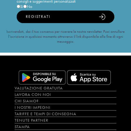
consigli e suggerimenti personalizzati
Sì
No
REGISTRATI
Iscrivendoti, dai il tuo consenso per ricevere le nostre newsletter. Puoi annullare
l’iscrizione in qualsiasi momento attraverso il link disponibile alla fine di ogni
messaggio.
VALUTAZIONE GRATUITA
LAVORA CON NOI
CHI SIAMO?
I NOSTRI IMPEGNI
TARIFFE E TEMPI DI CONSEGNA
TENUTE PARTNER
STAMPA