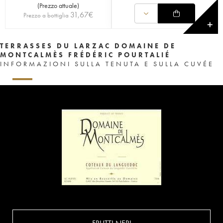
(
Prezzo attuale
)
31,67
€
Prezzo a bottiglia
✕
TERRASSES DU LARZAC DOMAINE DE
MONTCALMÈS FRÉDÉRIC POURTALIÉ
INFORMAZIONI SULLA TENUTA E SULLA CUVÉE