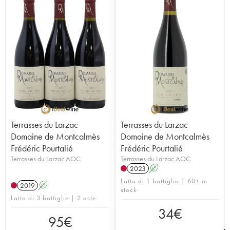
Terrasses du Larzac
Terrasses du Larzac
Domaine de Montcalmès
Domaine de Montcalmès
Frédéric Pourtalié
Frédéric Pourtalié
Terrasses du Larzac AOC
Terrasses du Larzac AOC
2023
A
Lotto di 1 bottiglia | 60+ in
2019
A
stock
Lotto di 3 bottiglie | 2 aste
34
€
95
€