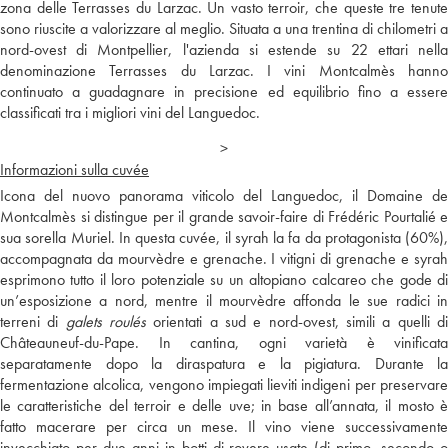
zona delle Terrasses du Larzac. Un vasto terroir, che queste tre tenute
sono riuscite a valorizzare al meglio. Situata a una trentina di chilometri a
nord-ovest di Montpellier, l'azienda si estende su 22 ettari nella
denominazione Terrasses du Larzac. I vini Montcalmès hanno
continuato a guadagnare in precisione ed equilibrio fino a essere
classificati tra i migliori vini del Languedoc.
>
Informazioni sulla cuvée
Icona del nuovo panorama viticolo del Languedoc, il Domaine de
Montcalmès si distingue per il grande savoir-faire di Frédéric Pourtalié e
sua sorella Muriel. In questa cuvée, il syrah la fa da protagonista (60%),
accompagnata da mourvèdre e grenache. I vitigni di grenache e syrah
esprimono tutto il loro potenziale su un altopiano calcareo che gode di
un’esposizione a nord, mentre il mourvèdre affonda le sue radici in
terreni di
galets roulés
orientati a sud e nord-ovest, simili a quelli d
Châteauneuf-du-Pape. In cantina, ogni varietà è vinificata
separatamente dopo la diraspatura e la pigiatura. Durante la
fermentazione alcolica, vengono impiegati lieviti indigeni per preservare
le caratteristiche del terroir e delle uve; in base all’annata, il mosto è
fatto macerare per circa un mese. Il vino viene successivamente
invecchiato per due anni in botti di rovere usate (di primo, secondo o