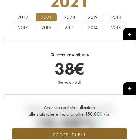
2021
2022
2021
2020
2019
2018
2017
2016
2015
2014
2013
2012
2011
2010
2009
2008
2007
2006
2005
2004
2003
Quotazione attuale
2002
2001
2000
1999
38
€
(formato 75cl)
+
Accesso gratuito e illimitato
Andamento della quotazione in tempo reale
alle statistiche e indici di oltre 150.000 vini
+0.48%
SCOPRI DI PIÙ
Valore in aumento per l'annata 2021 nel 2026 rispetto al 2025