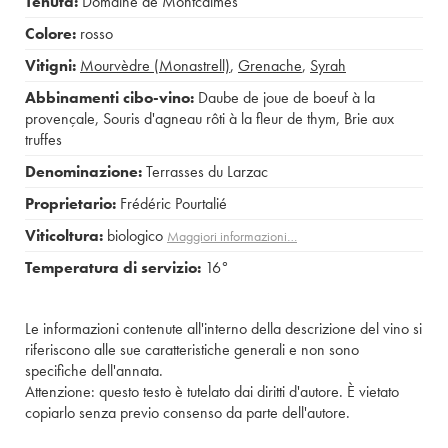
Tenuta:
Domaine de Montcalmès
Colore:
rosso
Vitigni:
Mourvèdre (Monastrell)
,
Grenache
,
Syrah
Abbinamenti cibo-vino:
Daube de joue de boeuf à la
provençale
,
Souris d'agneau rôti à la fleur de thym
,
Brie aux
truffes
Denominazione:
Terrasses du Larzac
Proprietario:
Frédéric Pourtalié
Viticoltura:
biologico
Maggiori informazioni…
Temperatura di servizio:
16°
Le informazioni contenute all'interno della descrizione del vino si
riferiscono alle sue caratteristiche generali e non sono
specifiche dell'annata.
Attenzione: questo testo è tutelato dai diritti d'autore. È vietato
copiarlo senza previo consenso da parte dell'autore.