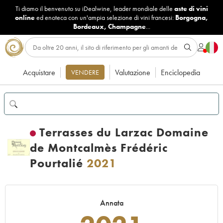
Ti diamo il benvenuto su iDealwine, leader mondiale delle
aste di vini
online
ed enoteca con un'ampia selezione di vini francesi:
Borgogna
,
Bordeaux
,
Champagne
...
Acquistare
Valutazione
Enciclopedia
VENDERE
Terrasses du Larzac Domaine
de Montcalmès Frédéric
Pourtalié
2021
Annata