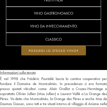
FRUTTI NERI
VINO GASTRONOMICO
VINO DA INVECCHIAMENTO
CLASSICO
POSSIEDI LO STESSO VINO?
Informazioni sulla tenuta
È nel 1998 che Frédéric Pourtalié lascia la cantina cooperativa per
fondare il Domaine de Montcalmès. In precedenza si era formato
presso quotati viticoltori come: Alain Graillot a Crozes-Hermitage e
soprattutto Olivier Jullien (Mas Jullien) e Laurent Vaillé a La Grange des
Pères. Va detto che Montcalmès, la Grange des Pères e anche Mas de
Daumas Gassac, sono tutti e tre situati intorno al villaggio di Aniane nella