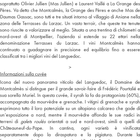
soprattutto Olivier Jullien (Mas Jullien) e Laurent Vaillé a La Grange des
Pères. Va detto che Montcalmès, la Grange des Pères e anche Mas de
Daumas Gassac, sono tutti e tre situati intorno al villaggio di Aniane nella
zona delle Terrasses du Larzac. Un vasto terroir, che queste tre tenute
sono riuscite a valorizzare al meglio. Situata a una trentina di chilometri a
nord-ovest di Montpellier, l'azienda si estende su 22 ettari nella
denominazione Terrasses du Larzac. I vini Montcalmès hanno
continuato a guadagnare in precisione ed equilibrio fino a essere
classificati tra i migliori vini del Languedoc.
>
Informazioni sulla cuvée
Icona del nuovo panorama viticolo del Languedoc, il Domaine de
Montcalmès si distingue per il grande savoir-faire di Frédéric Pourtalié e
sua sorella Muriel. In questa cuvée, il syrah la fa da protagonista (60%),
accompagnata da mourvèdre e grenache. I vitigni di grenache e syrah
esprimono tutto il loro potenziale su un altopiano calcareo che gode di
un’esposizione a nord, mentre il mourvèdre affonda le sue radici in
terreni di
galets roulés
orientati a sud e nord-ovest, simili a quelli d
Châteauneuf-du-Pape. In cantina, ogni varietà è vinificata
separatamente dopo la diraspatura e la pigiatura. Durante la