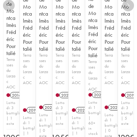
de
de
Mo
Mo
Mo
Mo
Mo
Mo
Mo
Mo
ntca
ntca
ntca
ntca
ntca
ntca
ntca
ntca
lmès
lmès
lmès
lmès
lmès
lmès
lmès
lmès
Fréd
Fréd
Fréd
Fréd
Fréd
Fréd
Fréd
Fréd
éric
éric
éric
éric
éric
éric
éric
éric
Pour
Pour
Pour
Pour
Pour
Pour
Pour
Pour
talié
talié
talié
talié
talié
talié
talié
talié
Terra
Terra
Terra
Terra
Terra
Terra
Terra
sses
sses
sses
sses
sses
sses
Terra
sses
du
du
du
du
du
du
sses
du
Larza
Larza
Larza
Larza
Larza
Larza
du
Larza
c
c
c
c
c
c
Larza
c
AOC
AOC
AOC
AOC
AOC
AOC
c
AOC
AOC
2023
A
2016
A
2020
A
2019
Lotto
Lotto
Lotto
Lotto
2021
A
2021
A
di 1
di 3
di 3
di 3
2019
A
2020
A
bottiglia
bottiglie
bottiglie
bottiglie
Lotto
Lotto
Lotto
Lotto
|
| 1
| 1
| 5
di 1
di 1
di 1
di 1
60+
asta
asta
aste
bottiglia
bottiglia
bottiglia
bottiglia
in
| 0
| 0
| 1
| 1
stock
aste
aste