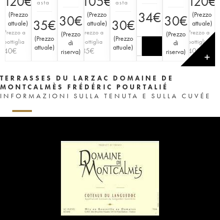
120
€
105
€
120
€
asta
asta
34
€
(
Prezzo
(
Prezzo
(
Prezzo
30
€
30
€
35
€
30
€
attuale
)
attuale
)
attuale
)
Prezzo a
Prezzo a
Prezzo a
(
Prezzo
(
Prezzo
(
Prezzo
(
Prezzo
bottiglia
bottiglia
bottiglia
di
di
attuale
)
attuale
)
40
€
35
€
40
€
riserva
)
riserva
)
✕
TERRASSES DU LARZAC DOMAINE DE
MONTCALMÈS FRÉDÉRIC POURTALIÉ
INFORMAZIONI SULLA TENUTA E SULLA CUVÉE