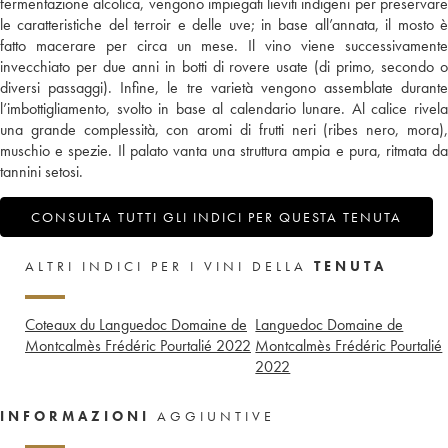
fermentazione alcolica, vengono impiegati lieviti indigeni per preservare
le caratteristiche del terroir e delle uve; in base all’annata, il mosto è
fatto macerare per circa un mese. Il vino viene successivamente
invecchiato per due anni in botti di rovere usate (di primo, secondo o
diversi passaggi). Infine, le tre varietà vengono assemblate durante
l’imbottigliamento, svolto in base al calendario lunare. Al calice rivela
una grande complessità, con aromi di frutti neri (ribes nero, mora),
muschio e spezie. Il palato vanta una struttura ampia e pura, ritmata da
tannini setosi.
CONSULTA TUTTI GLI INDICI PER QUESTA TENUTA
ALTRI INDICI PER I VINI DELLA
TENUTA
Coteaux du Languedoc Domaine de
Languedoc Domaine de
Montcalmès Frédéric Pourtalié
2022
Montcalmès Frédéric Pourtalié
2022
INFORMAZIONI
AGGIUNTIVE