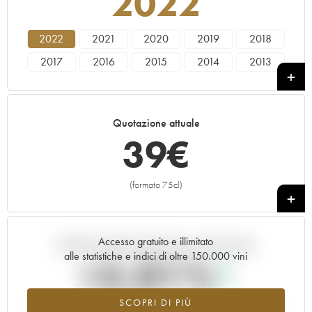
2022
2022
2021
2020
2019
2018
2017
2016
2015
2014
2013
2012
2011
2010
2009
2008
2007
2006
2005
2004
2003
Quotazione attuale
2002
2001
2000
1999
39
€
(formato 75cl)
+
Accesso gratuito e illimitato
Andamento della quotazione in tempo reale
alle statistiche e indici di oltre 150.000 vini
+5.01%
SCOPRI DI PIÙ
Valore in aumento per l'annata 2022 nel 2026 rispetto al 2025