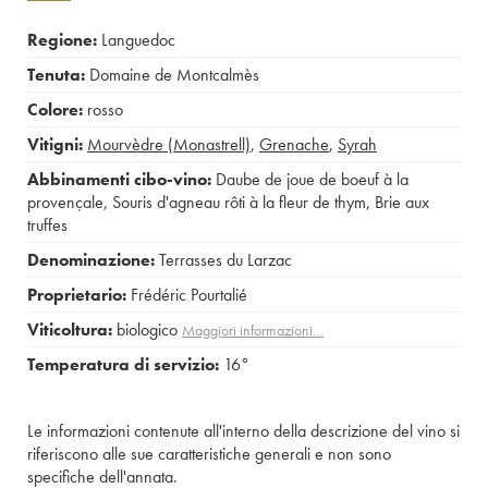
Regione:
Languedoc
Tenuta:
Domaine de Montcalmès
Colore:
rosso
Vitigni:
Mourvèdre (Monastrell)
,
Grenache
,
Syrah
Abbinamenti cibo-vino:
Daube de joue de boeuf à la
provençale
,
Souris d'agneau rôti à la fleur de thym
,
Brie aux
truffes
Denominazione:
Terrasses du Larzac
Proprietario:
Frédéric Pourtalié
Viticoltura:
biologico
Maggiori informazioni…
Temperatura di servizio:
16°
Le informazioni contenute all'interno della descrizione del vino si
riferiscono alle sue caratteristiche generali e non sono
specifiche dell'annata.