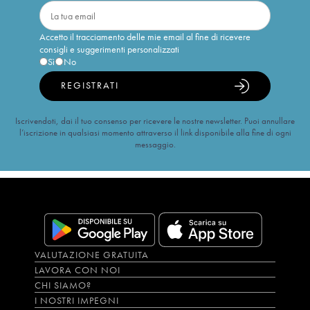
Accetto il tracciamento delle mie email al fine di ricevere
consigli e suggerimenti personalizzati
Sì
No
REGISTRATI
Iscrivendoti, dai il tuo consenso per ricevere le nostre newsletter. Puoi annullare
l’iscrizione in qualsiasi momento attraverso il link disponibile alla fine di ogni
messaggio.
VALUTAZIONE GRATUITA
LAVORA CON NOI
CHI SIAMO?
I NOSTRI IMPEGNI