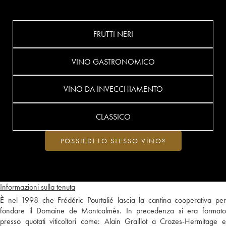
FRUTTI NERI
VINO GASTRONOMICO
VINO DA INVECCHIAMENTO
CLASSICO
POSSIEDI LO STESSO VINO?
Informazioni sulla tenuta
È nel 1998 che Frédéric Pourtalié lascia la cantina cooperativa per
fondare il Domaine de Montcalmès. In precedenza si era formato
presso quotati viticoltori come: Alain Graillot a Crozes-Hermitage e