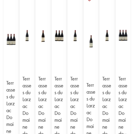
Terr
Terr
Terr
Terr
Terr
Terr
Terr
Terr
asse
asse
asse
asse
asse
asse
asse
asse
s du
s du
s du
s du
s du
s du
s du
s du
Larz
Larz
Larz
Larz
Larz
Larz
Larz
Larz
ac
ac
ac
ac
ac
ac
ac
ac
Do
Do
Do
Do
Do
Do
Do
Do
mai
mai
mai
mai
mai
mai
mai
mai
ne
ne
ne
ne
ne
ne
ne
ne
de
de
de
de
de
de