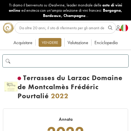
Ti diamo il benvenuto su iDealwine, leader mondiale delle
aste di vini
online
ed enoteca con un'ampia selezione di vini francesi:
Borgogna
,
Bordeaux
,
Champagne
...
Acquistare
Valutazione
Enciclopedia
VENDERE
Terrasses du Larzac Domaine
de Montcalmès Frédéric
Pourtalié
2022
Annata