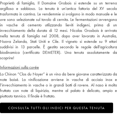
Proprietà di famiglia, Il Domaine Grobois si estende su un terreno
argilloso e sabbioso. La tenuta è un'antica fattoria del XV secolo
trasformata in cantina. Le vendemmie si svolgono in modo manuale e le
uve sono selezionate sul tavolo di cernita. Le fermentazioni avvengono
in vasche di cemento utilizzando lieviti indigeni, prima di un
invecchiamento della durata di 12 mesi. Nicolas Grosbois è arrivato
nella tenuta di famiglia nel 2008, dopo aver lavorato in Australia,
Nuova Zelanda, Stati Uniti e Cile. Il vigneto si estende su 9 ettari
suddivisi in 13 parcelle. È gestito secondo le regole dell’agricoltura
biodinamica (certificata DEMETER). Una tenuta assolutamente da
scoprire!
Informazioni sulla cuvée
Lo Chinon “Clos du Noyer” è un vino da bere giovane caratterizzato da
note boisé. La vinificazione avviene in vasche di acciaio inox e
l’invecchiamento in vasche o in grandi botti di rovere. Al naso è molto
fruttato con note di liquirizia, mentre al palato è delicato, ampio e
piuttosto tannico. Il finale è fruttato.
CONSULTA TUTTI GLI INDICI PER QUESTA TENUTA