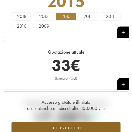
2015
2018
2017
2015
2014
2011
2010
2009
Quotazione attuale
33
€
(formato 75cl)
+
Accesso gratuito e illimitato
Andamento della quotazione in tempo reale
alle statistiche e indici di oltre 150.000 vini
+7.38%
SCOPRI DI PIÙ
Valore in aumento per l'annata 2015 nel 2026 rispetto al 2025