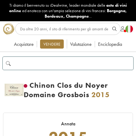
Ti diamo il benvenuto su iDealwine, leader mondiale delle
aste di vini
online
ed enoteca con un'ampia selezione di vini francesi:
Borgogna
,
Bordeaux
,
Champagne
...
Acquistare
Valutazione
Enciclopedia
VENDERE
Chinon Clos du Noyer
Domaine Grosbois
2015
Annata