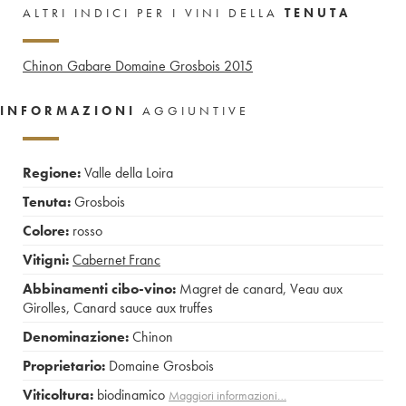
ALTRI INDICI PER I VINI DELLA
TENUTA
Chinon Gabare Domaine Grosbois
2015
INFORMAZIONI
AGGIUNTIVE
Regione:
Valle della Loira
Tenuta:
Grosbois
Colore:
rosso
Vitigni:
Cabernet Franc
Abbinamenti cibo-vino:
Magret de canard
,
Veau aux
Girolles
,
Canard sauce aux truffes
Denominazione:
Chinon
Proprietario:
Domaine Grosbois
Viticoltura:
biodinamico
Maggiori informazioni…