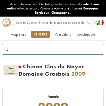
Ti diamo il benvenuto su iDealwine, leader mondiale delle
aste di vini
online
ed enoteca con un'ampia selezione di vini francesi:
Borgogna
,
Bordeaux
,
Champagne
...
Acquistare
Valutazione
Enciclopedia
VENDERE
Chinon Clos du Noyer
Domaine Grosbois
2009
Annata