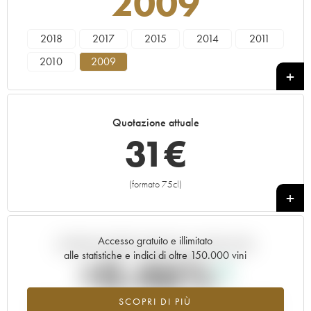
2009
2018
2017
2015
2014
2011
2010
2009
Quotazione attuale
31
€
(formato 75cl)
+
Accesso gratuito e illimitato
Andamento della quotazione in tempo reale
alle statistiche e indici di oltre 150.000 vini
+0.46%
SCOPRI DI PIÙ
Valore in aumento per l'annata 2009 nel 2026 rispetto al 2025