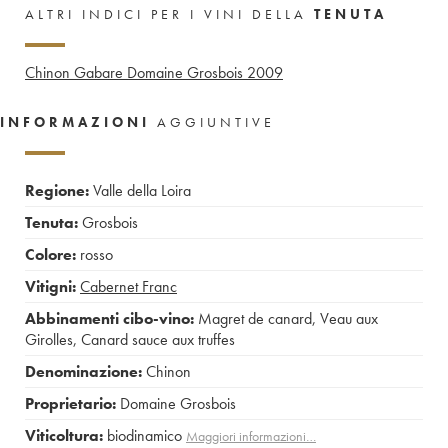
ALTRI INDICI PER I VINI DELLA
TENUTA
Chinon Gabare Domaine Grosbois
2009
INFORMAZIONI
AGGIUNTIVE
Regione:
Valle della Loira
Tenuta:
Grosbois
Colore:
rosso
Vitigni:
Cabernet Franc
Abbinamenti cibo-vino:
Magret de canard
,
Veau aux
Girolles
,
Canard sauce aux truffes
Denominazione:
Chinon
Proprietario:
Domaine Grosbois
Viticoltura:
biodinamico
Maggiori informazioni…