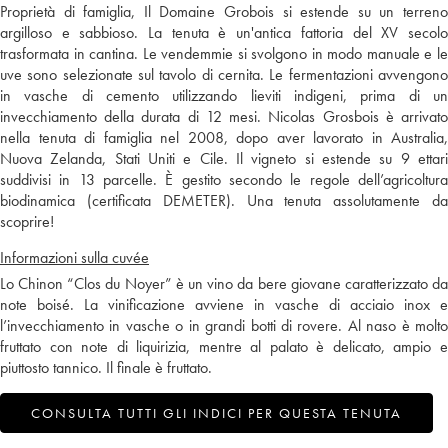
Proprietà di famiglia, Il Domaine Grobois si estende su un terreno
argilloso e sabbioso. La tenuta è un'antica fattoria del XV secolo
trasformata in cantina. Le vendemmie si svolgono in modo manuale e le
uve sono selezionate sul tavolo di cernita. Le fermentazioni avvengono
in vasche di cemento utilizzando lieviti indigeni, prima di un
invecchiamento della durata di 12 mesi. Nicolas Grosbois è arrivato
nella tenuta di famiglia nel 2008, dopo aver lavorato in Australia,
Nuova Zelanda, Stati Uniti e Cile. Il vigneto si estende su 9 ettari
suddivisi in 13 parcelle. È gestito secondo le regole dell’agricoltura
biodinamica (certificata DEMETER). Una tenuta assolutamente da
scoprire!
Informazioni sulla cuvée
Lo Chinon “Clos du Noyer” è un vino da bere giovane caratterizzato da
note boisé. La vinificazione avviene in vasche di acciaio inox e
l’invecchiamento in vasche o in grandi botti di rovere. Al naso è molto
fruttato con note di liquirizia, mentre al palato è delicato, ampio e
piuttosto tannico. Il finale è fruttato.
CONSULTA TUTTI GLI INDICI PER QUESTA TENUTA