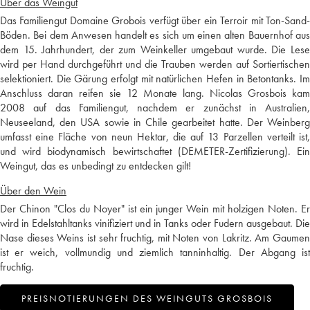
Über das Weingut
Das Familiengut Domaine Grobois verfügt über ein Terroir mit Ton-Sand-
Böden. Bei dem Anwesen handelt es sich um einen alten Bauernhof aus
dem 15. Jahrhundert, der zum Weinkeller umgebaut wurde. Die Lese
wird per Hand durchgeführt und die Trauben werden auf Sortiertischen
selektioniert. Die Gärung erfolgt mit natürlichen Hefen in Betontanks. Im
Anschluss daran reifen sie 12 Monate lang. Nicolas Grosbois kam
2008 auf das Familiengut, nachdem er zunächst in Australien,
Neuseeland, den USA sowie in Chile gearbeitet hatte. Der Weinberg
umfasst eine Fläche von neun Hektar, die auf 13 Parzellen verteilt ist,
und wird biodynamisch bewirtschaftet (DEMETER-Zertifizierung). Ein
Weingut, das es unbedingt zu entdecken gilt!
Über den Wein
Der Chinon "Clos du Noyer" ist ein junger Wein mit holzigen Noten. Er
wird in Edelstahltanks vinifiziert und in Tanks oder Fudern ausgebaut. Die
Nase dieses Weins ist sehr fruchtig, mit Noten von Lakritz. Am Gaumen
ist er weich, vollmundig und ziemlich tanninhaltig. Der Abgang ist
fruchtig.
PREISNOTIERUNGEN DES WEINGUTS GROSBOIS