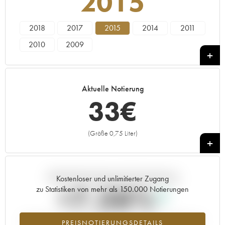
2015
2018
2017
2015
2014
2011
2010
2009
Aktuelle Notierung
33
€
(Größe 0,75 Liter)
+
Aktuelle Entwicklung der Preisnotierung
Kostenloser und unlimitierter Zugang
+7.38%
zu Statistiken von mehr als 150.000 Notierungen
Preisanstiegs des Jahrgangs 2015 im Jahr 2026 im Vergleich zum
PREISNOTIERUNGSDETAILS