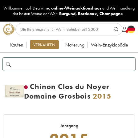
Willkommen auf iDealwine,
online-Weinauktionshaus
und
Weinhandlung
der besten Weine der Welt:
Burgund
,
Bordeaux
,
Champagne
...
Kaufen
Notierung
Wein-Enzyklopädie
VERKAUFEN
Chinon Clos du Noyer
Domaine Grosbois
2015
Jahrgang