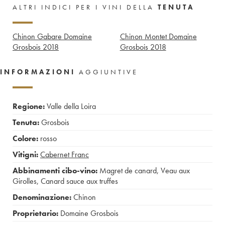
ALTRI INDICI PER I VINI DELLA
TENUTA
Chinon Gabare Domaine
Chinon Montet Domaine
Grosbois
2018
Grosbois
2018
INFORMAZIONI
AGGIUNTIVE
Regione:
Valle della Loira
Tenuta:
Grosbois
Colore:
rosso
Vitigni:
Cabernet Franc
Abbinamenti cibo-vino:
Magret de canard
,
Veau aux
Girolles
,
Canard sauce aux truffes
Denominazione:
Chinon
Proprietario:
Domaine Grosbois