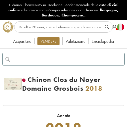
Ti diamo il benvenuto su iDealwine, leader mondiale delle
aste di vini
online
ed enoteca con un'ampia selezione di vini francesi:
Borgogna
,
Bordeaux
,
Champagne
...
Acquistare
Valutazione
Enciclopedia
VENDERE
Chinon Clos du Noyer
Domaine Grosbois
2018
Annata