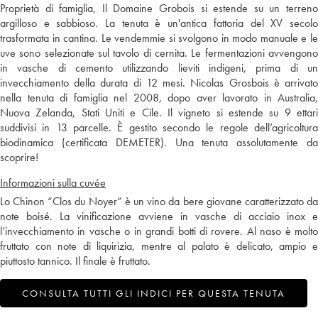
Proprietà di famiglia, Il Domaine Grobois si estende su un terreno
argilloso e sabbioso. La tenuta è un'antica fattoria del XV secolo
trasformata in cantina. Le vendemmie si svolgono in modo manuale e le
uve sono selezionate sul tavolo di cernita. Le fermentazioni avvengono
in vasche di cemento utilizzando lieviti indigeni, prima di un
invecchiamento della durata di 12 mesi. Nicolas Grosbois è arrivato
nella tenuta di famiglia nel 2008, dopo aver lavorato in Australia,
Nuova Zelanda, Stati Uniti e Cile. Il vigneto si estende su 9 ettari
suddivisi in 13 parcelle. È gestito secondo le regole dell’agricoltura
biodinamica (certificata DEMETER). Una tenuta assolutamente da
scoprire!
Informazioni sulla cuvée
Lo Chinon “Clos du Noyer” è un vino da bere giovane caratterizzato da
note boisé. La vinificazione avviene in vasche di acciaio inox e
l’invecchiamento in vasche o in grandi botti di rovere. Al naso è molto
fruttato con note di liquirizia, mentre al palato è delicato, ampio e
piuttosto tannico. Il finale è fruttato.
CONSULTA TUTTI GLI INDICI PER QUESTA TENUTA