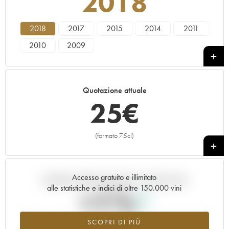
2018
2018
2017
2015
2014
2011
2010
2009
Quotazione attuale
25
€
(formato 75cl)
+
Accesso gratuito e illimitato
Andamento della quotazione in tempo reale
alle statistiche e indici di oltre 150.000 vini
+1%
SCOPRI DI PIÙ
Valore in aumento per l'annata 2018 nel 2026 rispetto al 2025