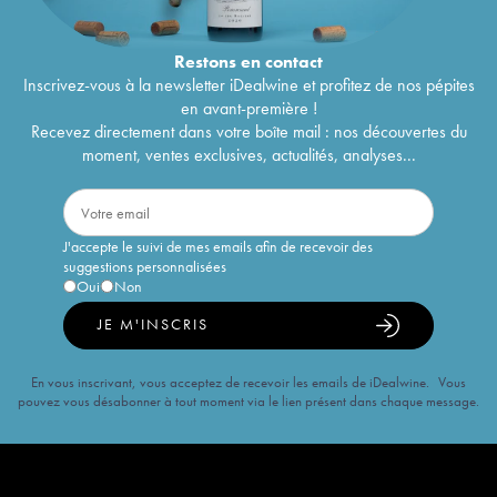
Restons en
contact
Inscrivez-vous à la newsletter iDealwine et profitez de nos pépites
en avant-première !
Recevez directement dans votre boîte mail : nos découvertes du
moment, ventes exclusives, actualités, analyses...
J'accepte le suivi de mes emails afin de recevoir des
suggestions personnalisées
Oui
Non
JE M'INSCRIS
En vous inscrivant, vous acceptez de recevoir les emails de iDealwine. Vous
pouvez vous désabonner à tout moment via le lien présent dans chaque message.