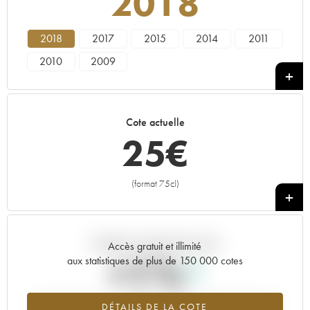
2018
2018
2017
2015
2014
2011
2010
2009
Cote actuelle
25
€
(format 75cl)
+
Tendance actuelle de la cote
Accès gratuit et illimité
+1%
aux statistiques de plus de 150 000 cotes
Tendance à la hausse du millésime 2018 en 2026 par rapport à
DÉTAILS DE LA COTE