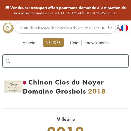
🚚
Vendeurs :
transport offert pour toute demande d’estimation de
vos vins
transmise entre le 01.07.2026 et le 31.08.2026 inclus*
Acheter
Cote
Encyclopédie
VENDRE
Chinon Clos du Noyer
Domaine Grosbois
2018
Millésime