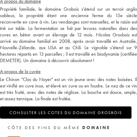
A propos du domaine
Propriété familiale, le domaine Grobois s'étend sur un terroir argilo
sableux, la propriété étant une ancienne ferme du 15e siècle
reconvertie en cave à vin. Les vendanges sont manuelles, et le raisin est
trié sur table. La fermentation se fait par levures naturelles dans des
cuves en béton avant un élevage de 12 mois. Nicolas Grosbois est
arrivé au domaine familial en 2008, après avoir travaillé en Australie,
Nouvelle-Zélande, aux USA et au Chili. Le vignoble s'étend sur 9
hectares répartis en 13 parcelles ; il est travaillé en biodynamie (certifiée
DEMETER). Un domaine à découvrir absolument !
A propos de la cuvée
Le Chinon "Clos du Noyer" est un vin jeune avec des notes boisées. Il
est vinifié en cuve inox, et élevé en cuve ou en foudre. Le nez de ce vin
est très fruité, avec des notes de réglisse. La bouche est douce, ample,
et assez tannique. La finale est fruitée.
CONSULTER LES COTES DU DOMAINE GROSBOIS
CÔTE DES VINS DU MÊME
DOMAINE