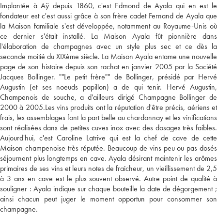
Implantée à Aÿ depuis 1860, c'est Edmond de Ayala qui en est le
fondateur est c'est aussi grâce à son frère cadet Fernand de Ayala que
la Maison familiale s'est développée, notamment au Royaume-Unis où
ce dernier s'était installé. La Maison Ayala fût pionnière dans
l'élaboration de champagnes avec un style plus sec et ce dès la
seconde moitié du XIXème siècle. La Maison Ayala entame une nouvelle
page de son histoire depuis son rachat en janvier 2005 par la Société
Jacques Bollinger. ""Le petit frère"" de Bollinger, présidé par Hervé
Augustin (et ses noeuds papillon) a de qui tenir. Hervé Augustin,
Champenois de souche, a d'ailleurs dirigé Champagne Bollinger de
2000 à 2005.Les vins produits ont la réputation d'être précis, aériens et
frais, les assemblages font la part belle au chardonnay et les vinifications
sont réalisées dans de petites cuves inox avec des dosages très faibles.
Aujourd'hui, c'est Caroline Latrive qui est la chef de cave de cette
Maison champenoise très réputée. Beaucoup de vins peu ou pas dosés
séjournent plus longtemps en cave. Ayala désirant maintenir les arômes
primaires de ses vins et leurs notes de fraîcheur, un vieillissement de 2,5
à 3 ans en cave est le plus souvent observé. Autre point de qualité à
souligner : Ayala indique sur chaque bouteille la date de dégorgement ;
ainsi chacun peut juger le moment opportun pour consommer son
champagne.