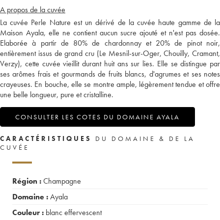
A propos de la cuvée
La cuvée Perle Nature est un dérivé de la cuvée haute gamme de la
Maison Ayala, elle ne contient aucun sucre ajouté et n'est pas dosée.
Elaborée à partir de 80% de chardonnay et 20% de pinot noir,
entièrement issus de grand cru (Le Mesnil-sur-Oger, Chouilly, Cramant,
Verzy), cette cuvée vieillit durant huit ans sur lies. Elle se distingue par
ses arômes frais et gourmands de fruits blancs, d'agrumes et ses notes
crayeuses. En bouche, elle se montre ample, légèrement tendue et offre
une belle longueur, pure et cristalline.
CONSULTER LES COTES DU DOMAINE AYALA
CARACTÉRISTIQUES
DU DOMAINE & DE LA
CUVÉE
Région :
Champagne
Domaine :
Ayala
Couleur :
blanc effervescent