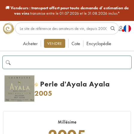
🚚
Vendeurs :
transport offert pour toute demande d’estimation de
vos vins
transmise entre le 01.07.2026 et le 31.08.2026 inclus*
Acheter
Cote
Encyclopédie
VENDRE
Perle d'Ayala Ayala
H
2005
Millésime