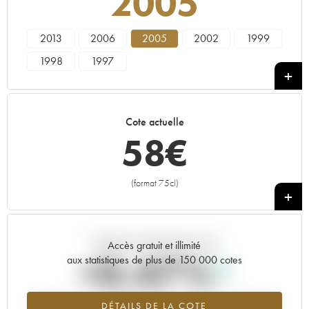
2005
2013
2006
2005
2002
1999
1998
1997
Cote actuelle
58
€
(format 75cl)
+
Tendance actuelle de la cote
Accès gratuit et illimité
+0.47%
aux statistiques de plus de 150 000 cotes
Tendance à la hausse du millésime 2005 en 2026 par rapport à
DÉTAILS DE LA COTE