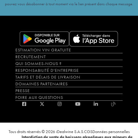
pouvez vous désabonner à tout moment via le lien présent dans chaque message.
ESTIMATION VIN GRATUITE
RECRUTEMENT
QUI SOMMES-NOUS ?
RESPONSABILITÉ D'ENTREPRISE
TARIFS ET DÉLAIS DE LIVRAISON
DOMAINES PARTENAIRES
PRESSE
FOIRE AUX QUESTIONS
Tous droits réservés © 2026 iDealwine S.A.S.
CGS
Données personnelles
Interdiction de vente de boissons alcooliques aux mineurs de