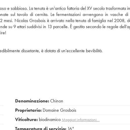
oso e sabbioso. La tenuta è un'antica fattoria del XV secolo trasformata i
ate sul tavolo di cernita. Le fermentazioni avvengono in vasche di
i 12 mesi. Nicolas Grosbois è arrivato nella tenuta di famiglia nel 2008, 
ende su 9 ettari suddivisi in 13 parcelle. È gestito secondo le regole dell’a
ire!
ibilmente dissetante, è dotata di un'eccellente bevibilità.
Denominazione:
Chinon
Proprietario:
Domaine Grosbois
Viticoltura:
biodinamico
Maggiori informazioni…
Temperatura di servizio:
16°