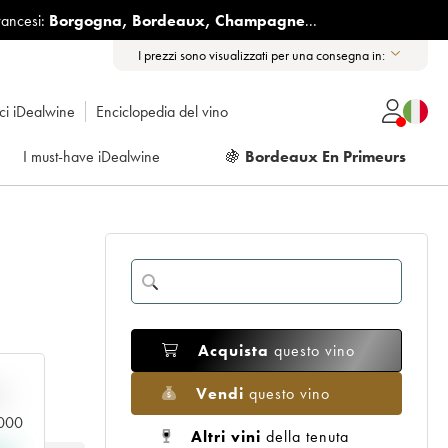
rancesi:
Borgogna
,
Bordeaux
,
Champagne
...
I prezzi sono visualizzati per una consegna in:
ici iDealwine
Enciclopedia del vino
I must-have iDealwine
🍇
Bordeaux En Primeurs
Acquista
questo vino
Vendi
questo vino
n
.000
Altri vini
della tenuta