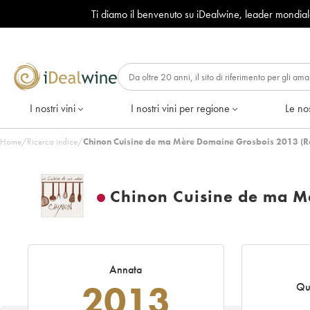
Ti diamo il benvenuto su iDealwine, leader mondia
I nostri vini
I nostri vini per regione
Le nos
Home
/
Ricerca indice
/
Chinon Cuisine de ma Mère Domaine Grosbois 2013 (R
Chinon Cuisine de ma M
Annata
2013
Qu