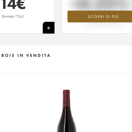
14
€
+0.22%
(formato 75cl)
SCOPRI DI PIÙ
Valore in aumento per l'annata 2013 
2026 rispetto al 2025
+
BOIS IN VENDITA