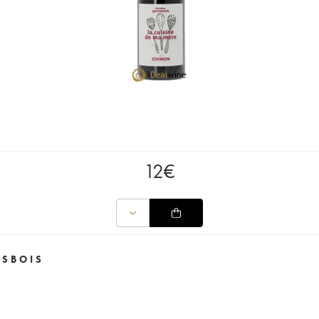
12
€
OSBOIS