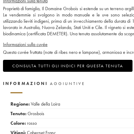
Informazioni sulla tenuta
Proprietà di famiglia, Il Domaine Grobois si estende su un terreno argill
Le vendemmie si svolgono in modo manuale e le uve sono selezion
utilizzando lieviti indigeni, prima di un invecchiamento della durata d
lavorato in Australia, Nuova Zelanda, Stati Uniti e Cile. Il vigneto si est
biodinamica (certificata DEMETER). Una tenuta assolutamente da scopr
Informazioni sulla cuvée
Questa cuvée fruttata (note di ribes nero e lampone), armoniosa e incred
CONSULTA TUTTI GLI INDICI PER QUESTA TENUTA
INFORMAZIONI
AGGIUNTIVE
Regione:
Valle della Loira
Tenuta:
Grosbois
Colore:
rosso
Vitigni:
Cabernet Franc