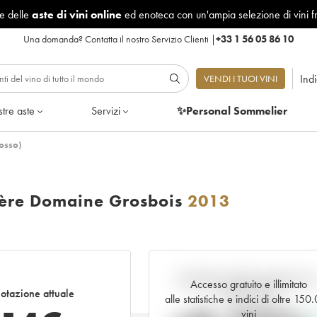
le delle
aste di vini online
ed enoteca con un'ampia selezione di vini f
Una domanda?
Contatta il nostro Servizio Clienti
|
+33 1 56 05 86 10
Ind
VENDI I TUOI VINI
tre aste
Servizi
✨Personal Sommelier
osso)
ère Domaine Grosbois
2013
Andamento della quotazione i
Accesso gratuito e illimitato
otazione attuale
tempo reale
alle statistiche e indici di oltre 150
vini