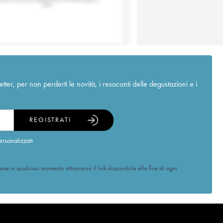
r, per non perderti le novità, i resoconti delle degustazioni e i
REGISTRATI
ersonalizzati
ione in qualsiasi momento attraverso il link disponibile alla fine di ogni